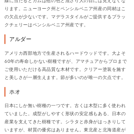
線に当たるとガムは他の色と混ざり人の目には見えなくな
ります。ニューヨーク州とペンシルベニア州産の同材はこ
の欠点が少ないです。マデラスタイルがご提供するブラッ
クチェリーはペンシルベニア州産です。
アルダー
アメリカ西部地方で生産されるハードウッドです。大よそ
60年の寿命しかない樹種ですが、アマチュアからプロまで
ご使用いただける高品質な木材です。クリアー塗装を施す
と美しさが一層生えます。節が多いのが唯一の欠点です。
ホオ
日本にしか無い樹種の一つです。古くは木型に多く使われ
ていました。成型がしやすく形状の安定感もある、日本の
産業を支えてきた樹種です。シラタと赤身がはっきりして
いますが、材質の優劣はありません。東北産と北海道産が