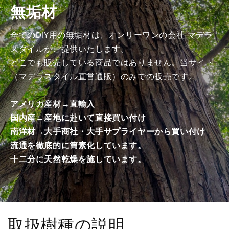
無垢材
み
み
商
商
品）
品）
全てのDIY用の無垢材は、オンリーワンの会社 マデラ
の
の
スタイルがご提供いたします。
数
数
どこでも販売している商品ではありません。当サイト
量
量
（マデラスタイル直営通販）のみでの販売です。
を
を
減
増
アメリカ産材→直輸入
ら
や
国内産→産地に赴いて直接買い付け
す
す
南洋材→大手商社・大手サプライヤーから買い付け
流通を徹底的に簡素化しています。
十二分に天然乾燥を施しています。
取扱樹種の説明