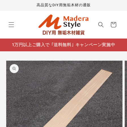
コンテ
高品質なDIY用無垢木材の通販
ンツに
進む
カ
ー
ト
1万円以上ご購入で ｢送料無料｣ キャンペーン実施中
商品情
報にス
キップ