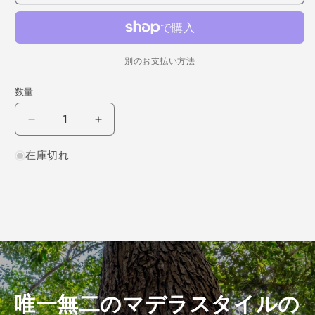
別のお支払い方法
数量
サ
サ
ペ
ペ
在庫切れ
リ
リ
柾
柾
目
目
1000×3×100
1000×3×100
（仕
（仕
上
上
げ
げ
加
加
工
工
唯一無二のマデラスタイルの
済
済