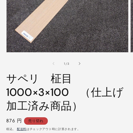
モ
ー
の
1
/
3
ダ
ル
サペリ 柾目
で
メ
デ
1000×3×100 （仕上げ
ィ
ア
加工済み商品）
(1)
(
を
開
く
通
876 円
売り切れ
常
税込。
配送料
はチェックアウト時に計算されます。