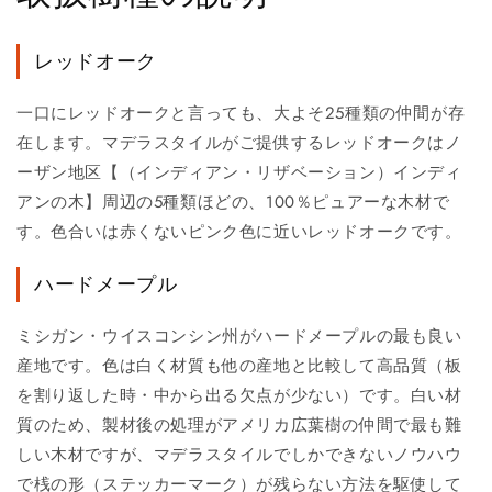
レッドオーク
一口にレッドオークと言っても、大よそ25種類の仲間が存
在します。マデラスタイルがご提供するレッドオークはノ
ーザン地区【（インディアン・リザベーション）インディ
アンの木】周辺の5種類ほどの、100％ピュアーな木材で
す。色合いは赤くないピンク色に近いレッドオークです。
ハードメープル
ミシガン・ウイスコンシン州がハードメープルの最も良い
産地です。色は白く材質も他の産地と比較して高品質（板
を割り返した時・中から出る欠点が少ない）です。白い材
質のため、製材後の処理がアメリカ広葉樹の仲間で最も難
しい木材ですが、マデラスタイルでしかできないノウハウ
で桟の形（ステッカーマーク）が残らない方法を駆使して