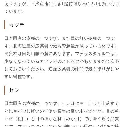
ありますが、直接産地に行き｢超特選原木のみ｣を買い付け
ています。
カツラ
日本固有の樹種の一つです。また目の無い樹種の一つで
す。北海道産の広葉樹で最も資源量が減っている材です。
良質材は日高山脈の麓にあります。マデラスタイルでは、
少なくなっているカツラ材のストックがありますので安心
してお使いください。道産広葉樹の仲間で最も塗りがしや
すい樹種です。
セン
日本固有の樹種の一つです。センはタモ・ナラと比較する
と比重が少し軽いので使い勝手の良い木材ですが、目の粗
い材（粗目）と目の細かな材（ぬか目）では全く違う品質
です。マデラスタイルでは色が白いぬか目のセン材をご提