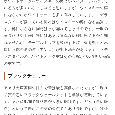
ホワイトオークをウイスキーの樽というイメージを持って
いる方が多くいらっしゃると思いますが、ウイスキーの樽
にならないホワイトオークも多く存在しています。マデラ
スタイルが扱っている同材はウイスキーの樽になる品質で
す。樽にならない同材は水が漏れてしまうのです。一般の
家具作りや工作用途にはあまり関係ない様に思えるかも知
れませんが、テーブルトップを製作する時、板を剥ぐと木
口に豆腐の形の跡（アンコ）が出る場合があります。マデ
ラスタイルのホワイトオーク材はその心配が100％無い品質
の材です。
ブラックチェリー
アメリカ広葉樹の仲間で昔は最も高価な木材ですが、現在
品質の悪いブラックウォールナットと単価が逆転していま
す。また産地間で価格差が大きい樹種です。ガム（黒い斑
点）という特徴がこの材の欠点でもあり長所ですが、紫外