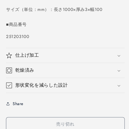
価
格
サイズ（単位：mm）：長さ1000×厚み3×幅100
■商品番号
SKU:
251203100
仕上げ加工
乾燥済み
形状変化を減らした設計
Share
売り切れ