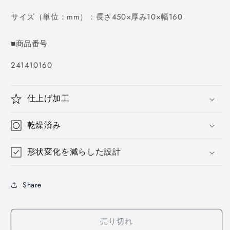
価
格
サイズ（単位：mm）：長さ450×厚み10×幅160
■商品番号
SKU:
241410160
仕上げ加工
乾燥済み
形状変化を減らした設計
Share
売り切れ