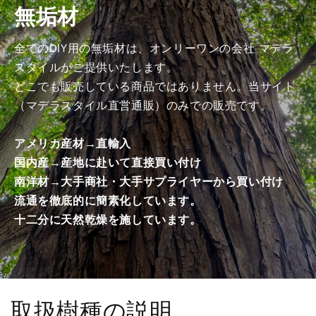
無垢材
工
工
済
済
み
み
全てのDIY用の無垢材は、オンリーワンの会社 マデラ
商
商
スタイルがご提供いたします。
品）
品）
どこでも販売している商品ではありません。当サイト
の
の
（マデラスタイル直営通販）のみでの販売です。
数
数
量
量
アメリカ産材→直輸入
を
を
国内産→産地に赴いて直接買い付け
減
増
南洋材→大手商社・大手サプライヤーから買い付け
ら
や
す
す
流通を徹底的に簡素化しています。
十二分に天然乾燥を施しています。
取扱樹種の説明