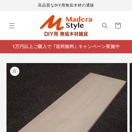
コンテ
高品質なDIY用無垢木材の通販
ンツに
進む
カ
ー
ト
1万円以上ご購入で ｢送料無料｣ キャンペーン実施中
商品情
報にス
キップ