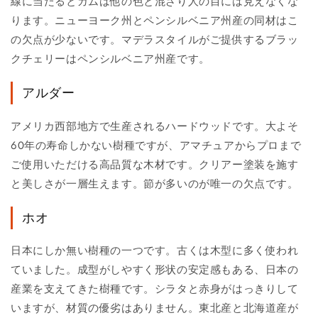
線に当たるとガムは他の色と混ざり人の目には見えなくな
ります。ニューヨーク州とペンシルベニア州産の同材はこ
の欠点が少ないです。マデラスタイルがご提供するブラッ
クチェリーはペンシルベニア州産です。
アルダー
アメリカ西部地方で生産されるハードウッドです。大よそ
60年の寿命しかない樹種ですが、アマチュアからプロまで
ご使用いただける高品質な木材です。クリアー塗装を施す
と美しさが一層生えます。節が多いのが唯一の欠点です。
ホオ
日本にしか無い樹種の一つです。古くは木型に多く使われ
ていました。成型がしやすく形状の安定感もある、日本の
産業を支えてきた樹種です。シラタと赤身がはっきりして
いますが、材質の優劣はありません。東北産と北海道産が