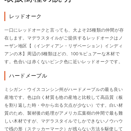
レッドオーク
一口にレッドオークと言っても、大よそ25種類の仲間が存
在します。マデラスタイルがご提供するレッドオークはノ
ーザン地区【（インディアン・リザベーション）インディ
アンの木】周辺の5種類ほどの、100％ピュアーな木材で
す。色合いは赤くないピンク色に近いレッドオークです。
ハードメープル
ミシガン・ウイスコンシン州がハードメープルの最も良い
産地です。色は白く材質も他の産地と比較して高品質（板
を割り返した時・中から出る欠点が少ない）です。白い材
質のため、製材後の処理がアメリカ広葉樹の仲間で最も難
しい木材ですが、マデラスタイルでしかできないノウハウ
で桟の形（ステッカーマーク）が残らない方法を駆使して