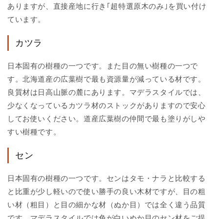
ありますが、直接産地に行き｢超特選原木のみ｣を買い付け
ています。
カツラ
日本固有の樹種の一つです。また目の無い樹種の一つで
す。北海道産の広葉樹で最も資源量が減っている材です。
良質材は日高山脈の麓にあります。マデラスタイルでは、
少なくなっているカツラ材のストックがありますので安心
してお使いください。道産広葉樹の仲間で最も塗りがしや
すい樹種です。
セン
日本固有の樹種の一つです。センはタモ・ナラと比較する
と比重が少し軽いので使い勝手の良い木材ですが、目の粗
い材（粗目）と目の細かな材（ぬか目）では全く違う品質
です。マデラスタイルでは色が白いぬか目のセン材をご提