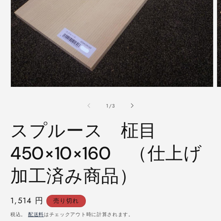
モ
ー
の
1
/
3
ダ
ル
スプルース 柾目
で
メ
デ
450×10×160 （仕上げ
ィ
ア
加工済み商品）
(1)
(
を
開
く
通
1,514 円
売り切れ
常
税込。
配送料
はチェックアウト時に計算されます。