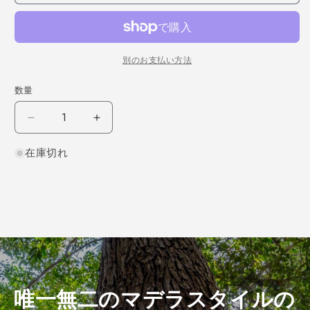
別のお支払い方法
数量
ス
ス
プ
プ
在庫切れ
ル
ル
ー
ー
ス
ス
柾
柾
目
目
450×10×160
450×10×160
（仕
（仕
上
上
げ
げ
唯一無二のマデラスタイルの
加
加