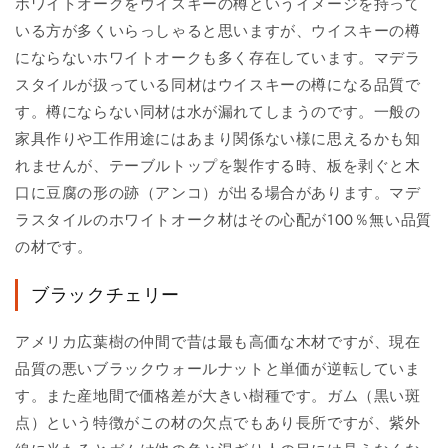
ホワイトオークをウイスキーの樽というイメージを持って
いる方が多くいらっしゃると思いますが、ウイスキーの樽
にならないホワイトオークも多く存在しています。マデラ
スタイルが扱っている同材はウイスキーの樽になる品質で
す。樽にならない同材は水が漏れてしまうのです。一般の
家具作りや工作用途にはあまり関係ない様に思えるかも知
れませんが、テーブルトップを製作する時、板を剥ぐと木
口に豆腐の形の跡（アンコ）が出る場合があります。マデ
ラスタイルのホワイトオーク材はその心配が100％無い品質
の材です。
ブラックチェリー
アメリカ広葉樹の仲間で昔は最も高価な木材ですが、現在
品質の悪いブラックウォールナットと単価が逆転していま
す。また産地間で価格差が大きい樹種です。ガム（黒い斑
点）という特徴がこの材の欠点でもあり長所ですが、紫外