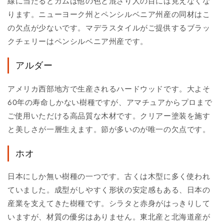
線に当たるとガムは他の色と混ざり人の目には見えなくな
ります。ニューヨーク州とペンシルベニア州産の同材はこ
の欠点が少ないです。マデラスタイルがご提供するブラッ
クチェリーはペンシルベニア州産です。
アルダー
アメリカ西部地方で生産されるハードウッドです。大よそ
60年の寿命しかない樹種ですが、アマチュアからプロまで
ご使用いただける高品質な木材です。クリアー塗装を施す
と美しさが一層生えます。節が多いのが唯一の欠点です。
ホオ
日本にしか無い樹種の一つです。古くは木型に多く使われ
ていました。成型がしやすく形状の安定感もある、日本の
産業を支えてきた樹種です。シラタと赤身がはっきりして
いますが、材質の優劣はありません。東北産と北海道産が