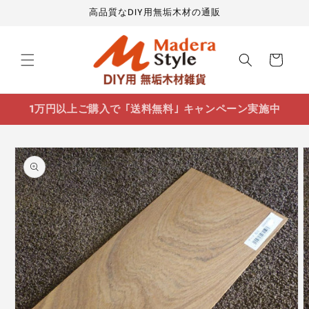
コンテ
高品質なDIY用無垢木材の通販
ンツに
進む
カ
ー
ト
1万円以上ご購入で ｢送料無料｣ キャンペーン実施中
商品情
報にス
キップ