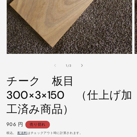
モ
ー
の
1
/
3
ダ
ル
チーク 板目
で
メ
デ
300×3×150 （仕上げ加
ィ
ア
工済み商品）
(1)
(
を
開
く
通
906 円
売り切れ
常
税込。
配送料
はチェックアウト時に計算されます。