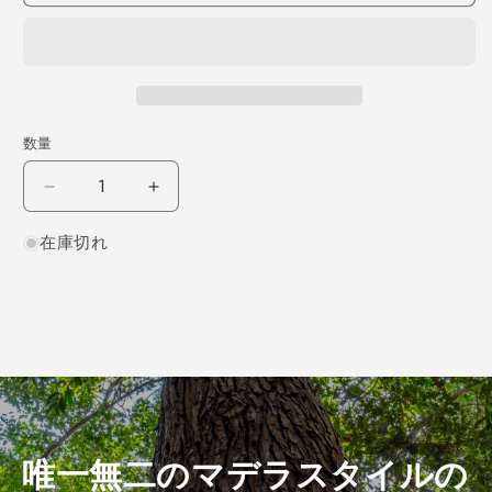
数量
チ
チ
ー
ー
在庫切れ
ク
ク
板
板
目
目
300×3×150
300×3×150
（仕
（仕
上
上
げ
げ
加
加
工
工
唯一無二のマデラスタイルの
済
済