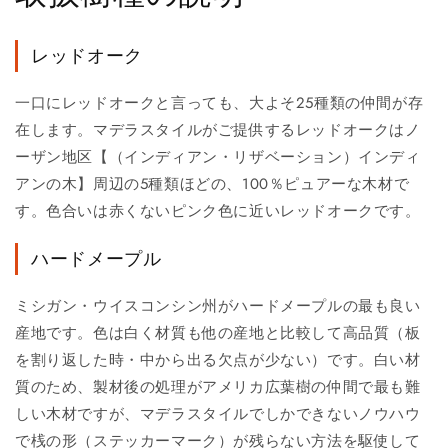
レッドオーク
一口にレッドオークと言っても、大よそ25種類の仲間が存
在します。マデラスタイルがご提供するレッドオークはノ
ーザン地区【（インディアン・リザベーション）インディ
アンの木】周辺の5種類ほどの、100％ピュアーな木材で
す。色合いは赤くないピンク色に近いレッドオークです。
ハードメープル
ミシガン・ウイスコンシン州がハードメープルの最も良い
産地です。色は白く材質も他の産地と比較して高品質（板
を割り返した時・中から出る欠点が少ない）です。白い材
質のため、製材後の処理がアメリカ広葉樹の仲間で最も難
しい木材ですが、マデラスタイルでしかできないノウハウ
で桟の形（ステッカーマーク）が残らない方法を駆使して