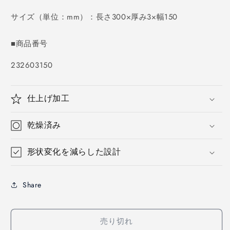
価
格
サイズ（単位：mm）：長さ300×厚み3×幅150
■商品番号
SKU:
232603150
仕上げ加工
乾燥済み
形状変化を減らした設計
Share
売り切れ