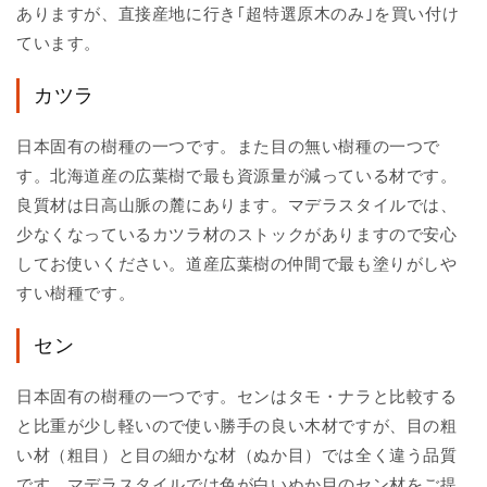
ありますが、直接産地に行き｢超特選原木のみ｣を買い付け
ています。
カツラ
日本固有の樹種の一つです。また目の無い樹種の一つで
す。北海道産の広葉樹で最も資源量が減っている材です。
良質材は日高山脈の麓にあります。マデラスタイルでは、
少なくなっているカツラ材のストックがありますので安心
してお使いください。道産広葉樹の仲間で最も塗りがしや
すい樹種です。
セン
日本固有の樹種の一つです。センはタモ・ナラと比較する
と比重が少し軽いので使い勝手の良い木材ですが、目の粗
い材（粗目）と目の細かな材（ぬか目）では全く違う品質
です。マデラスタイルでは色が白いぬか目のセン材をご提