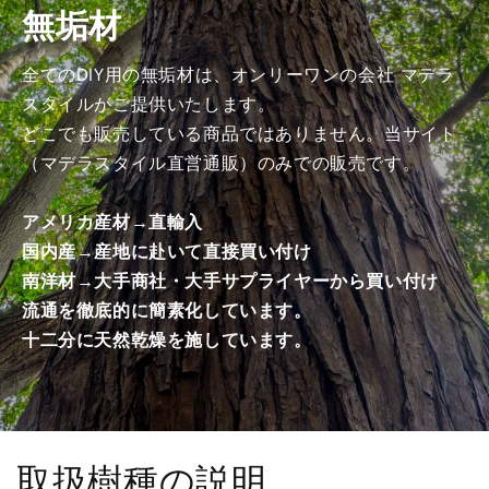
無垢材
み
み
商
商
品）
品）
全てのDIY用の無垢材は、オンリーワンの会社 マデラ
の
の
スタイルがご提供いたします。
数
数
どこでも販売している商品ではありません。当サイト
量
量
（マデラスタイル直営通販）のみでの販売です。
を
を
減
増
アメリカ産材→直輸入
ら
や
国内産→産地に赴いて直接買い付け
す
す
南洋材→大手商社・大手サプライヤーから買い付け
流通を徹底的に簡素化しています。
十二分に天然乾燥を施しています。
取扱樹種の説明