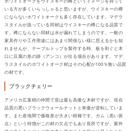
ホワイトオークをウイスキーの樽というイメージを持って
いる方が多くいらっしゃると思いますが、ウイスキーの樽
にならないホワイトオークも多く存在しています。マデラ
スタイルが扱っている同材はウイスキーの樽になる品質で
す。樽にならない同材は水が漏れてしまうのです。一般の
家具作りや工作用途にはあまり関係ない様に思えるかも知
れませんが、テーブルトップを製作する時、板を剥ぐと木
口に豆腐の形の跡（アンコ）が出る場合があります。マデ
ラスタイルのホワイトオーク材はその心配が100％無い品質
の材です。
ブラックチェリー
アメリカ広葉樹の仲間で昔は最も高価な木材ですが、現在
品質の悪いブラックウォールナットと単価が逆転していま
す。また産地間で価格差が大きい樹種です。ガム（黒い斑
点）という特徴がこの材の欠点でもあり長所ですが、紫外