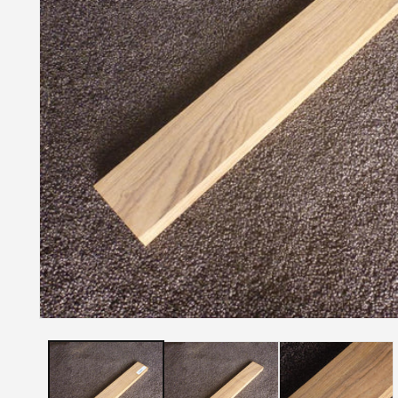
モ
ー
ダ
ル
で