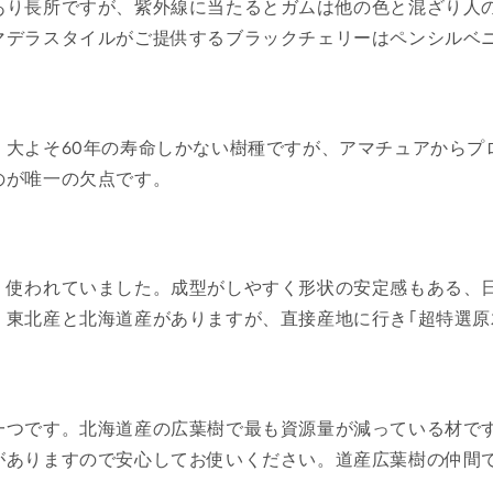
あり長所ですが、紫外線に当たるとガムは他の色と混ざり人
マデラスタイルがご提供するブラックチェリーはペンシルベ
。大よそ60年の寿命しかない樹種ですが、アマチュアからプ
のが唯一の欠点です。
く使われていました。成型がしやすく形状の安定感もある、
。東北産と北海道産がありますが、直接産地に行き｢超特選原
一つです。北海道産の広葉樹で最も資源量が減っている材で
がありますので安心してお使いください。道産広葉樹の仲間