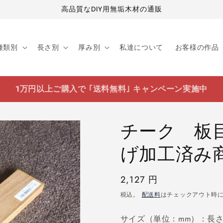
高品質なDIY用無垢木材の通販
種類別
長さ別
厚み別
私達について
お客様の作品
1万円以上ご購入で ｢送料無料｣ キャンペーン実施中
チーク 板目
げ加工済み
通
2,127 円
常
税込。
配送料
はチェックアウト時
価
サイズ（単位：mm）：長さ4
格