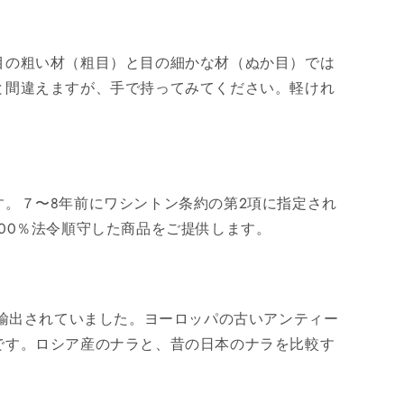
目の粗い材（粗目）と目の細かな材（ぬか目）では
と間違えますが、手で持ってみてください。軽けれ
。７〜8年前にワシントン条約の第2項に指定され
00％法令順守した商品をご提供します。
に輸出されていました。ヨーロッパの古いアンティー
です。ロシア産のナラと、昔の日本のナラを比較す