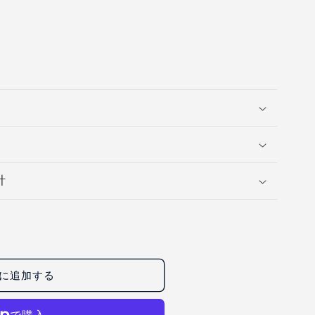
計
に追加する