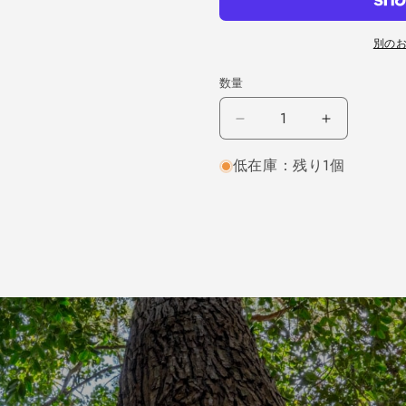
別の
数量
チ
チ
ー
ー
低在庫：残り1個
ク
ク
板
板
目
目
450×21×60
450×21×
（仕
（仕
上
上
げ
げ
加
加
工
工
済
済
み
み