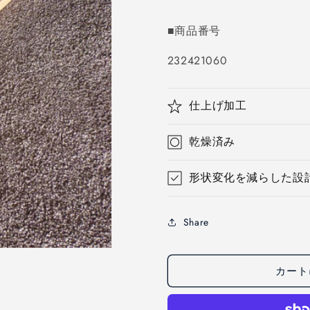
■商品番号
SKU:
232421060
仕上げ加工
乾燥済み
形状変化を減らした設
Share
カート