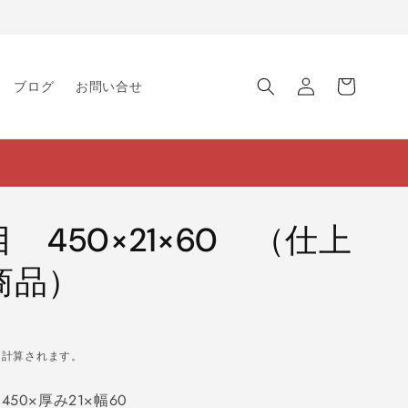
ロ
カ
グ
ー
ブログ
お問い合せ
イ
ト
ン
 450×21×60 （仕上
商品）
に計算されます。
50×厚み21×幅60