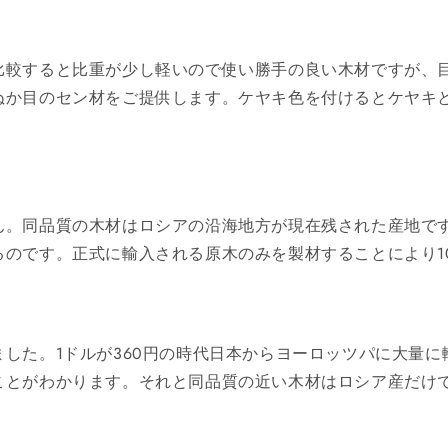
比較すると比重が少し軽いので使い勝手の良い木材ですが、
ぬか目のセン材をご提供します。ケヤキ色を付けるとケヤキ
ん。同品質の木材はロシアの沿海地方が現在残された産地です
のです。正式に輸入される原木のみを製材することにより1
した。1ドルが360円の時代日本からヨーロッツパに大量
ことがわかります。それと同品質の近い木材はロシア産だけ