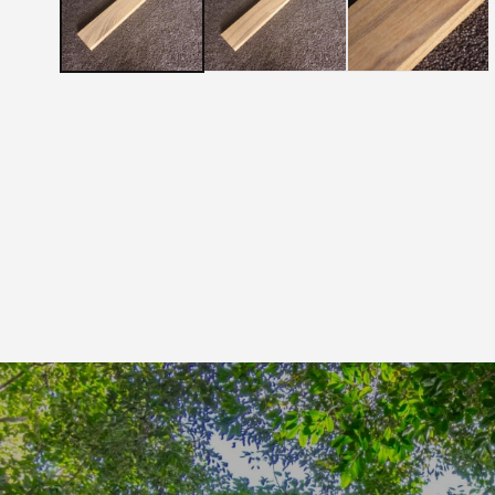
メ
デ
ィ
ア
(1)
を
開
く