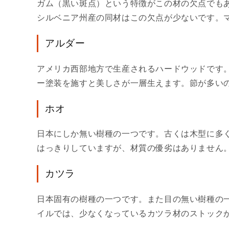
ガム（黒い斑点）という特徴がこの材の欠点でも
シルベニア州産の同材はこの欠点が少ないです。
アルダー
アメリカ西部地方で生産されるハードウッドです
ー塗装を施すと美しさが一層生えます。節が多い
ホオ
日本にしか無い樹種の一つです。古くは木型に多
はっきりしていますが、材質の優劣はありません
カツラ
日本固有の樹種の一つです。また目の無い樹種の
イルでは、少なくなっているカツラ材のストック