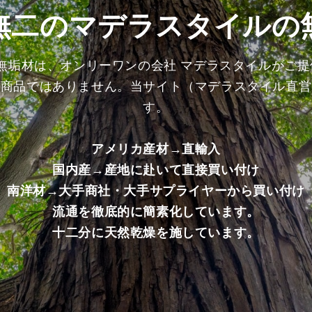
商
商
無二のマデラスタイルの
品）
品）
の
の
数
数
の無垢材は、オンリーワンの会社 マデラスタイルがご
量
量
る商品ではありません。当サイト（マデラスタイル直営
を
を
減
増
す。
ら
や
す
す
アメリカ産材→直輸入
国内産→産地に赴いて直接買い付け
南洋材→大手商社・大手サプライヤーから買い付け
流通を徹底的に簡素化しています。
十二分に天然乾燥を施しています。