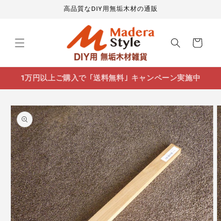
コンテ
高品質なDIY用無垢木材の通販
ンツに
進む
カ
ー
ト
1万円以上ご購入で ｢送料無料｣ キャンペーン実施中
商品情
報にス
キップ