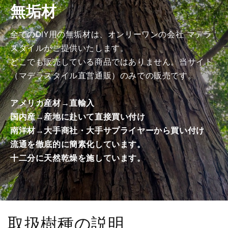
無垢材
み
み
商
商
品）
品）
全てのDIY用の無垢材は、オンリーワンの会社 マデラ
の
の
スタイルがご提供いたします。
数
数
どこでも販売している商品ではありません。当サイト
量
量
（マデラスタイル直営通販）のみでの販売です。
を
を
減
増
アメリカ産材→直輸入
ら
や
国内産→産地に赴いて直接買い付け
す
す
南洋材→大手商社・大手サプライヤーから買い付け
流通を徹底的に簡素化しています。
十二分に天然乾燥を施しています。
取扱樹種の説明