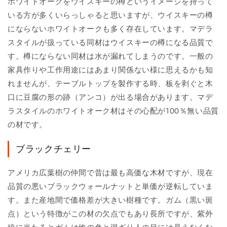
ホワイトオークをウイスキーの樽というイメージを持って
いる方が多くいらっしゃると思いますが、ウイスキーの樽
にならないホワイトオークも多く存在しています。マデラ
スタイルが扱っている同材はウイスキーの樽になる品質で
す。樽にならない同材は水が漏れてしまうのです。一般の
家具作りや工作用途にはあまり関係ない様に思えるかも知
れませんが、テーブルトップを製作する時、板を剥ぐと木
口に豆腐の形の跡（アンコ）が出る場合があります。マデ
ラスタイルのホワイトオーク材はその心配が100％無い品質
の材です。
ブラックチェリー
アメリカ広葉樹の仲間で昔は最も高価な木材ですが、現在
品質の悪いブラックウォールナットと単価が逆転していま
す。また産地間で価格差が大きい樹種です。ガム（黒い斑
点）という特徴がこの材の欠点でもあり長所ですが、紫外