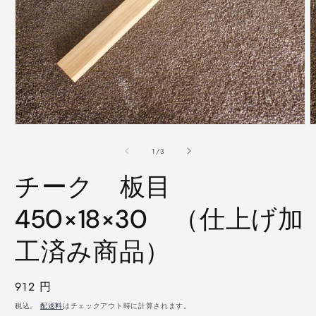
モ
ー
の
1
/
3
ダ
ル
チーク 板目
で
メ
デ
450×18×30 （仕上げ加
ィ
ア
工済み商品）
(1)
(
を
開
く
通
912 円
常
税込。
配送料
はチェックアウト時に計算されます。