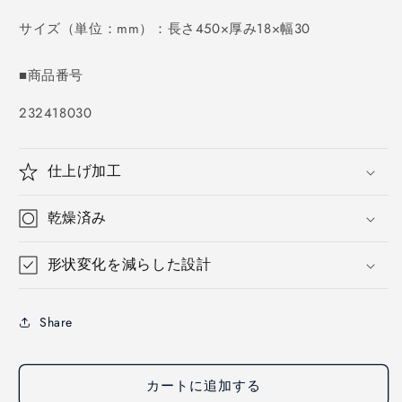
価
格
サイズ（単位：mm）：長さ450×厚み18×幅30
■商品番号
SKU:
232418030
仕上げ加工
乾燥済み
形状変化を減らした設計
Share
カートに追加する