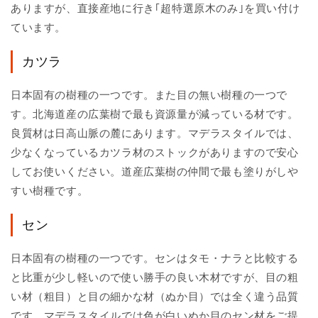
ありますが、直接産地に行き｢超特選原木のみ｣を買い付け
ています。
カツラ
日本固有の樹種の一つです。また目の無い樹種の一つで
す。北海道産の広葉樹で最も資源量が減っている材です。
良質材は日高山脈の麓にあります。マデラスタイルでは、
少なくなっているカツラ材のストックがありますので安心
してお使いください。道産広葉樹の仲間で最も塗りがしや
すい樹種です。
セン
日本固有の樹種の一つです。センはタモ・ナラと比較する
と比重が少し軽いので使い勝手の良い木材ですが、目の粗
い材（粗目）と目の細かな材（ぬか目）では全く違う品質
です。マデラスタイルでは色が白いぬか目のセン材をご提