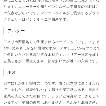
線に当たるとガムは他の色と混ざり人の目には見えなくな
ります。ニューヨーク州とペンシルベニア州産の同材はこ
の欠点が少ないです。マデラスタイルがご提供するブラッ
クチェリーはペンシルベニア州産です。
アルダー
アメリカ西部地方で生産されるハードウッドです。大よそ
60年の寿命しかない樹種ですが、アマチュアからプロまで
ご使用いただける高品質な木材です。クリアー塗装を施す
と美しさが一層生えます。節が多いのが唯一の欠点です。
ホオ
日本にしか無い樹種の一つです。古くは木型に多く使われ
ていました。成型がしやすく形状の安定感もある、日本の
産業を支えてきた樹種です。シラタと赤身がはっきりして
いますが、材質の優劣はありません。東北産と北海道産が