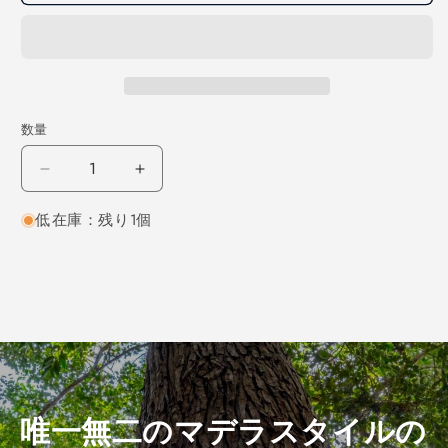
数量
チ
チ
ー
ー
低在庫：残り1個
ク
ク
板
板
目
目
450×18×30
450×18×30
（仕
（仕
上
上
げ
げ
加
加
工
工
唯一無二のマデラスタイルの
済
済