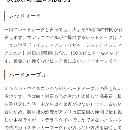
レッドオーク
一口にレッドオークと言っても、大よそ25種類の仲間が存
在します。マデラスタイルがご提供するレッドオークはノ
ーザン地区【（インディアン・リザベーション）インディ
アンの木】周辺の5種類ほどの、100％ピュアーな木材で
す。色合いは赤くないピンク色に近いレッドオークです。
ハードメープル
ミシガン・ウイスコンシン州がハードメープルの最も良い
産地です。色は白く材質も他の産地と比較して高品質（板
を割り返した時・中から出る欠点が少ない）です。白い材
質のため、製材後の処理がアメリカ広葉樹の仲間で最も難
しい木材ですが、マデラスタイルでしかできないノウハウ
で桟の形（ステッカーマーク）が残らない方法を駆使して