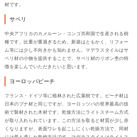
材です。
サペリ
中央アフリカのカメルーン・コンゴ共和国で生産される樹
種です。比重が重過ぎるため、新築はともかく、リフォー
ム等には少し不向きかも知れません。マデラスタイルはサ
ペリ材の小物を提供することで、サペリ材のリボン杢の特
徴を楽しんでいただきたいと思います。
ヨーロッパビーチ
フランス・ドイツ等に植林された広葉樹です。ビーチ材は
日本のブナ材と同じですが、ヨーロッツパの世界最高の技
術で製材された木材です。乾燥方法にライトスチーム方式
が取り入れられています。この方法を取ると材質が少し赤
くなりますが、表面ワレを起こしにくい乾燥方法で、同材
には最も適した乾燥方法です。マデラスタイルはライトス