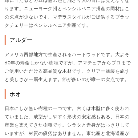
線に当たるとガムは他の色と混ざり人の目には見えなくな
ります。ニューヨーク州とペンシルベニア州産の同材はこ
の欠点が少ないです。マデラスタイルがご提供するブラッ
クチェリーはペンシルベニア州産です。
アルダー
アメリカ西部地方で生産されるハードウッドです。大よそ
60年の寿命しかない樹種ですが、アマチュアからプロまで
ご使用いただける高品質な木材です。クリアー塗装を施す
と美しさが一層生えます。節が多いのが唯一の欠点です。
ホオ
日本にしか無い樹種の一つです。古くは木型に多く使われ
ていました。成型がしやすく形状の安定感もある、日本の
産業を支えてきた樹種です。シラタと赤身がはっきりして
いますが、材質の優劣はありません。東北産と北海道産が