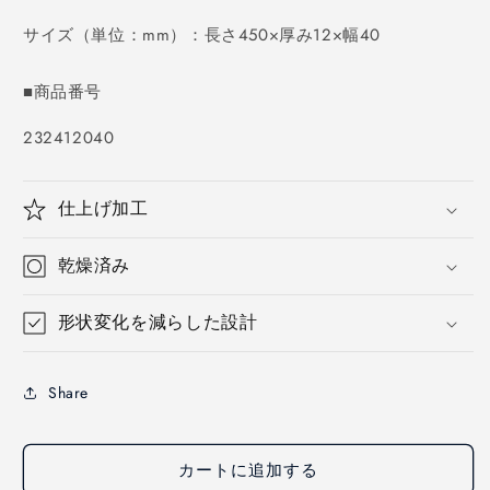
価
格
サイズ（単位：mm）：長さ450×厚み12×幅40
■商品番号
SKU:
232412040
仕上げ加工
乾燥済み
形状変化を減らした設計
Share
カートに追加する