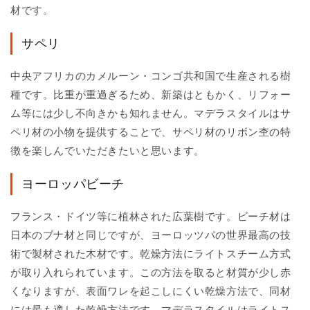
材です。
サペリ
中央アフリカのカメルーン・コンゴ共和国で生産される樹
種です。比重が重過ぎるため、新築はともかく、リフォー
ム等には少し不向きかも知れません。マデラスタイルはサ
ペリ材の小物を提供することで、サペリ材のリボン杢の特
徴を楽しんでいただきたいと思います。
ヨーロッパビーチ
フランス・ドイツ等に植林された広葉樹です。ビーチ材は
日本のブナ材と同じですが、ヨーロッツパの世界最高の技
術で製材された木材です。乾燥方法にライトスチーム方式
が取り入れられています。この方法を取ると材質が少し赤
くなりますが、表面ワレを起こしにくい乾燥方法で、同材
には最も適した乾燥方法です。マデラスタイルはライトス