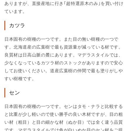
ありますが、直接産地に行き｢超特選原木のみ｣を買い付け
ています。
カツラ
日本固有の樹種の一つです。また目の無い樹種の一つで
す。北海道産の広葉樹で最も資源量が減っている材です。
良質材は日高山脈の麓にあります。マデラスタイルでは、
少なくなっているカツラ材のストックがありますので安心
してお使いください。道産広葉樹の仲間で最も塗りがしや
すい樹種です。
セン
日本固有の樹種の一つです。センはタモ・ナラと比較する
と比重が少し軽いので使い勝手の良い木材ですが、目の粗
い材（粗目）と目の細かな材（ぬか目）では全く違う品質
です。マデラスタイルでは色が白いぬか目のセン材をご提