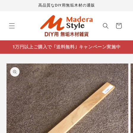
コンテ
高品質なDIY用無垢木材の通販
ンツに
進む
カ
ー
ト
1万円以上ご購入で ｢送料無料｣ キャンペーン実施中
商品情
報にス
キップ