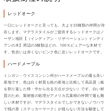
レッドオーク
一口にレッドオークと言っても、大よそ25種類の仲間が存
在します。マデラスタイルがご提供するレッドオークはノ
ーザン地区【（インディアン・リザベーション）インディ
アンの木】周辺の5種類ほどの、100％ピュアーな木材で
す。色合いは赤くないピンク色に近いレッドオークです。
ハードメープル
ミシガン・ウイスコンシン州がハードメープルの最も良い
産地です。色は白く材質も他の産地と比較して高品質（板
を割り返した時・中から出る欠点が少ない）です。白い材
質のため、製材後の処理がアメリカ広葉樹の仲間で最も難
しい木材ですが、マデラスタイルでしかできないノウハウ
で桟の形（ステッカーマーク）が残らない方法を駆使して