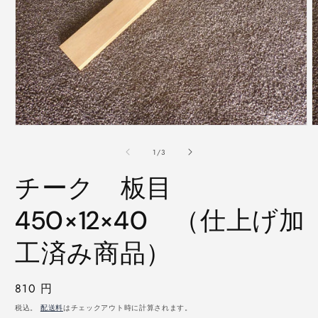
モ
ー
の
1
/
3
ダ
ル
チーク 板目
で
メ
デ
450×12×40 （仕上げ加
ィ
ア
工済み商品）
(1)
(
を
開
く
通
810 円
常
税込。
配送料
はチェックアウト時に計算されます。