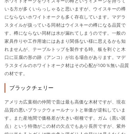
ホワイトオークをウイスキーの樽というイメージを持って
いる方が多くいらっしゃると思いますが、ウイスキーの樽
にならないホワイトオークも多く存在しています。マデラ
スタイルが扱っている同材はウイスキーの樽になる品質で
す。樽にならない同材は水が漏れてしまうのです。一般の
家具作りや工作用途にはあまり関係ない様に思えるかも知
れませんが、テーブルトップを製作する時、板を剥ぐと木
口に豆腐の形の跡（アンコ）が出る場合があります。マデ
ラスタイルのホワイトオーク材はその心配が100％無い品質
の材です。
ブラックチェリー
アメリカ広葉樹の仲間で昔は最も高価な木材ですが、現在
品質の悪いブラックウォールナットと単価が逆転していま
す。また産地間で価格差が大きい樹種です。ガム（黒い斑
点）という特徴がこの材の欠点でもあり長所ですが、紫外