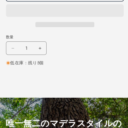
数量
チ
チ
ー
ー
低在庫：残り5個
ク
ク
板
板
目
目
450×12×40
450×12×40
（仕
（仕
上
上
げ
げ
加
加
工
工
唯一無二のマデラスタイルの
済
済