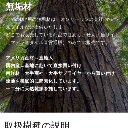
無垢材
み
み
商
商
品）
品）
全てのDIY用の無垢材は、オンリーワンの会社 マデラ
の
の
スタイルがご提供いたします。
数
数
どこでも販売している商品ではありません。当サイト
量
量
（マデラスタイル直営通販）のみでの販売です。
を
を
減
増
アメリカ産材→直輸入
ら
や
国内産→産地に赴いて直接買い付け
す
す
南洋材→大手商社・大手サプライヤーから買い付け
流通を徹底的に簡素化しています。
十二分に天然乾燥を施しています。
取扱樹種の説明