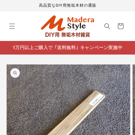
コンテ
高品質なDIY用無垢木材の通販
ンツに
進む
カ
ー
ト
1万円以上ご購入で ｢送料無料｣ キャンペーン実施中
商品情
報にス
キップ