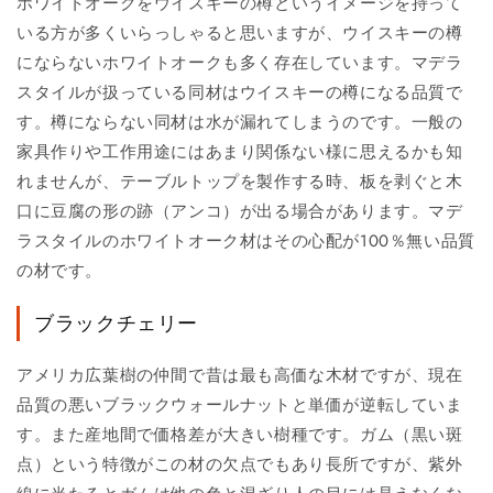
ホワイトオークをウイスキーの樽というイメージを持って
いる方が多くいらっしゃると思いますが、ウイスキーの樽
にならないホワイトオークも多く存在しています。マデラ
スタイルが扱っている同材はウイスキーの樽になる品質で
す。樽にならない同材は水が漏れてしまうのです。一般の
家具作りや工作用途にはあまり関係ない様に思えるかも知
れませんが、テーブルトップを製作する時、板を剥ぐと木
口に豆腐の形の跡（アンコ）が出る場合があります。マデ
ラスタイルのホワイトオーク材はその心配が100％無い品質
の材です。
ブラックチェリー
アメリカ広葉樹の仲間で昔は最も高価な木材ですが、現在
品質の悪いブラックウォールナットと単価が逆転していま
す。また産地間で価格差が大きい樹種です。ガム（黒い斑
点）という特徴がこの材の欠点でもあり長所ですが、紫外