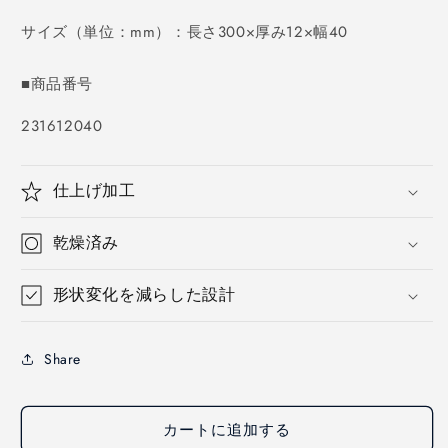
価
格
サイズ（単位：mm）：長さ300×厚み12×幅40
■商品番号
SKU:
231612040
仕上げ加工
乾燥済み
形状変化を減らした設計
Share
カートに追加する