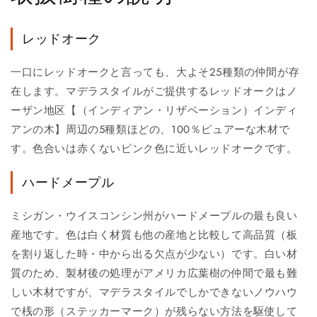
レッドオーク
一口にレッドオークと言っても、大よそ25種類の仲間が存
在します。マデラスタイルがご提供するレッドオークはノ
ーザン地区【（インディアン・リザベーション）インディ
アンの木】周辺の5種類ほどの、100％ピュアーな木材で
す。色合いは赤くないピンク色に近いレッドオークです。
ハードメープル
ミシガン・ウイスコンシン州がハードメープルの最も良い
産地です。色は白く材質も他の産地と比較して高品質（板
を割り返した時・中から出る欠点が少ない）です。白い材
質のため、製材後の処理がアメリカ広葉樹の仲間で最も難
しい木材ですが、マデラスタイルでしかできないノウハウ
で桟の形（ステッカーマーク）が残らない方法を駆使して