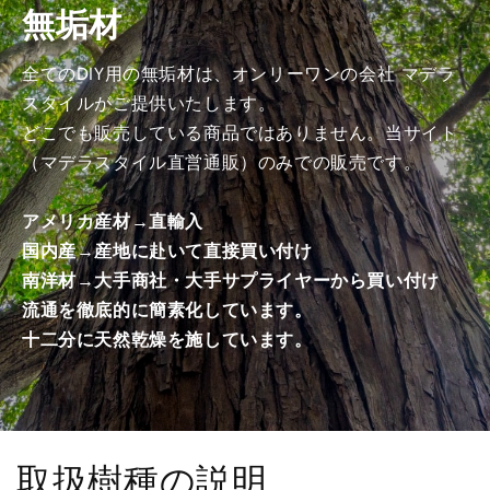
無垢材
み
み
商
商
品）
品）
全てのDIY用の無垢材は、オンリーワンの会社 マデラ
の
の
スタイルがご提供いたします。
数
数
どこでも販売している商品ではありません。当サイト
量
量
（マデラスタイル直営通販）のみでの販売です。
を
を
減
増
アメリカ産材→直輸入
ら
や
国内産→産地に赴いて直接買い付け
す
す
南洋材→大手商社・大手サプライヤーから買い付け
流通を徹底的に簡素化しています。
十二分に天然乾燥を施しています。
取扱樹種の説明