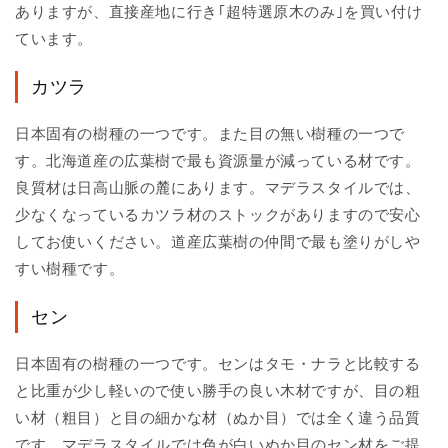
ありますが、直接産地に行き｢超特選原木のみ｣を買い付け
ています。
カツラ
日本固有の樹種の一つです。また目の無い樹種の一つで
す。北海道産の広葉樹で最も資源量が減っている材です。
良質材は日高山脈の麓にあります。マデラスタイルでは、
少なくなっているカツラ材のストックがありますので安心
してお使いください。道産広葉樹の仲間で最も塗りがしや
すい樹種です。
セン
日本固有の樹種の一つです。センはタモ・ナラと比較する
と比重が少し軽いので使い勝手の良い木材ですが、目の粗
い材（粗目）と目の細かな材（ぬか目）では全く違う品質
です。マデラスタイルでは色が白いぬか目のセン材をご提