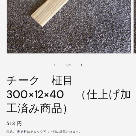
モ
ー
の
1
/
3
ダ
ル
チーク 柾目
で
メ
デ
300×12×40 （仕上げ加
ィ
ア
工済み商品）
(1)
(
を
開
く
通
513 円
常
税込。
配送料
はチェックアウト時に計算されます。