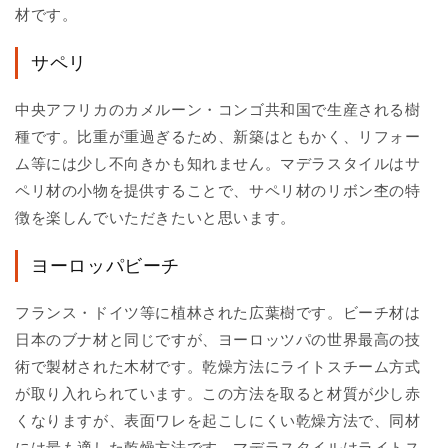
材です。
サペリ
中央アフリカのカメルーン・コンゴ共和国で生産される樹
種です。比重が重過ぎるため、新築はともかく、リフォー
ム等には少し不向きかも知れません。マデラスタイルはサ
ペリ材の小物を提供することで、サペリ材のリボン杢の特
徴を楽しんでいただきたいと思います。
ヨーロッパビーチ
フランス・ドイツ等に植林された広葉樹です。ビーチ材は
日本のブナ材と同じですが、ヨーロッツパの世界最高の技
術で製材された木材です。乾燥方法にライトスチーム方式
が取り入れられています。この方法を取ると材質が少し赤
くなりますが、表面ワレを起こしにくい乾燥方法で、同材
には最も適した乾燥方法です。マデラスタイルはライトス