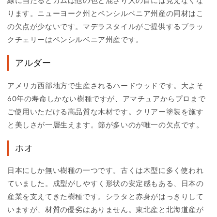
線に当たるとガムは他の色と混ざり人の目には見えなくな
ります。ニューヨーク州とペンシルベニア州産の同材はこ
の欠点が少ないです。マデラスタイルがご提供するブラッ
クチェリーはペンシルベニア州産です。
アルダー
アメリカ西部地方で生産されるハードウッドです。大よそ
60年の寿命しかない樹種ですが、アマチュアからプロまで
ご使用いただける高品質な木材です。クリアー塗装を施す
と美しさが一層生えます。節が多いのが唯一の欠点です。
ホオ
日本にしか無い樹種の一つです。古くは木型に多く使われ
ていました。成型がしやすく形状の安定感もある、日本の
産業を支えてきた樹種です。シラタと赤身がはっきりして
いますが、材質の優劣はありません。東北産と北海道産が