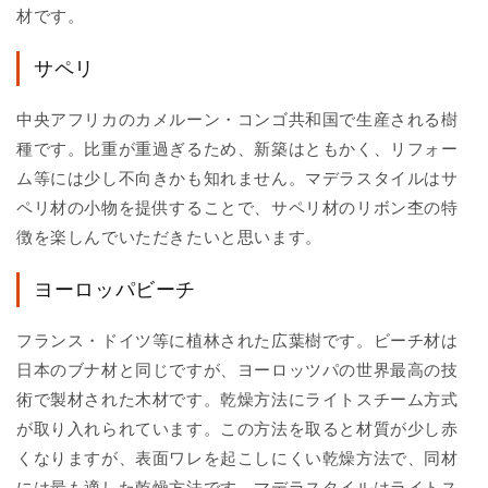
材です。
サペリ
中央アフリカのカメルーン・コンゴ共和国で生産される樹
種です。比重が重過ぎるため、新築はともかく、リフォー
ム等には少し不向きかも知れません。マデラスタイルはサ
ペリ材の小物を提供することで、サペリ材のリボン杢の特
徴を楽しんでいただきたいと思います。
ヨーロッパビーチ
フランス・ドイツ等に植林された広葉樹です。ビーチ材は
日本のブナ材と同じですが、ヨーロッツパの世界最高の技
術で製材された木材です。乾燥方法にライトスチーム方式
が取り入れられています。この方法を取ると材質が少し赤
くなりますが、表面ワレを起こしにくい乾燥方法で、同材
には最も適した乾燥方法です。マデラスタイルはライトス