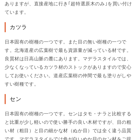
ありますが、直接産地に行き｢超特選原木のみ｣を買い付け
ています。
カツラ
日本固有の樹種の一つです。また目の無い樹種の一つで
す。北海道産の広葉樹で最も資源量が減っている材です。
良質材は日高山脈の麓にあります。マデラスタイルでは、
少なくなっているカツラ材のストックがありますので安心
してお使いください。道産広葉樹の仲間で最も塗りがしや
すい樹種です。
セン
日本固有の樹種の一つです。センはタモ・ナラと比較する
と比重が少し軽いので使い勝手の良い木材ですが、目の粗
い材（粗目）と目の細かな材（ぬか目）では全く違う品質
です。マデラスタイルでは色が白いぬか目のセン材をご提