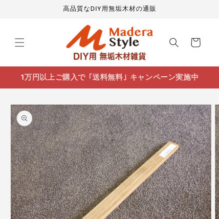
コンテ
高品質なDIY用無垢木材の通販
ンツに
進む
カ
ー
ト
1万円以上ご購入で ｢送料無料｣ キャンペーン実施中
商品情
報にス
キップ