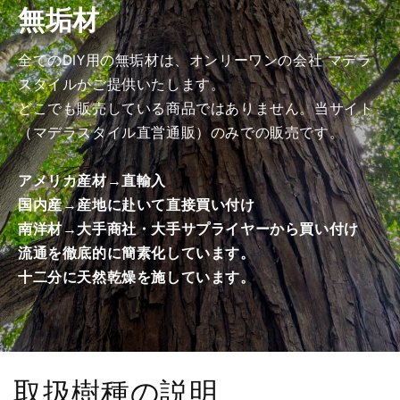
無垢材
み
み
商
商
品）
品）
全てのDIY用の無垢材は、オンリーワンの会社 マデラ
の
の
スタイルがご提供いたします。
数
数
どこでも販売している商品ではありません。当サイト
量
量
（マデラスタイル直営通販）のみでの販売です。
を
を
減
増
アメリカ産材→直輸入
ら
や
国内産→産地に赴いて直接買い付け
す
す
南洋材→大手商社・大手サプライヤーから買い付け
流通を徹底的に簡素化しています。
十二分に天然乾燥を施しています。
取扱樹種の説明