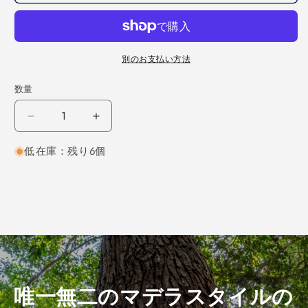
別のお支払い方法
数量
チ
チ
ー
ー
低在庫：残り6個
ク
ク
柾
柾
目
目
450×12×30
450×12×30
（仕
（仕
上
上
げ
げ
加
加
工
工
唯一無二のマデラスタイルの
済
済