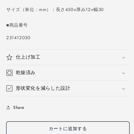
価
格
サイズ（単位：mm）：長さ450×厚み12×幅30
■商品番号
SKU:
231412030
仕上げ加工
乾燥済み
形状変化を減らした設計
Share
カートに追加する