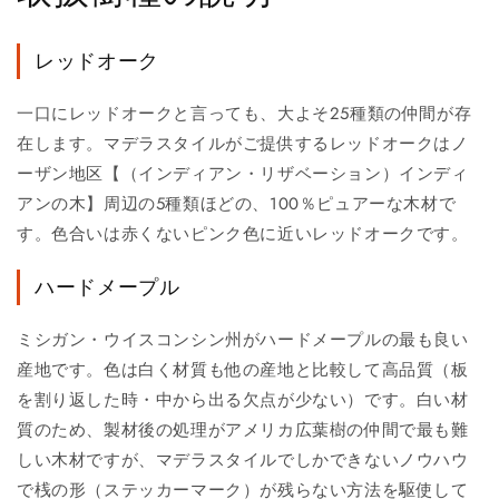
レッドオーク
一口にレッドオークと言っても、大よそ25種類の仲間が存
在します。マデラスタイルがご提供するレッドオークはノ
ーザン地区【（インディアン・リザベーション）インディ
アンの木】周辺の5種類ほどの、100％ピュアーな木材で
す。色合いは赤くないピンク色に近いレッドオークです。
ハードメープル
ミシガン・ウイスコンシン州がハードメープルの最も良い
産地です。色は白く材質も他の産地と比較して高品質（板
を割り返した時・中から出る欠点が少ない）です。白い材
質のため、製材後の処理がアメリカ広葉樹の仲間で最も難
しい木材ですが、マデラスタイルでしかできないノウハウ
で桟の形（ステッカーマーク）が残らない方法を駆使して