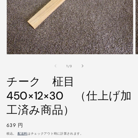
モ
ー
の
1
/
3
ダ
ル
チーク 柾目
で
メ
デ
450×12×30 （仕上げ加
ィ
ア
工済み商品）
(1)
(
を
開
く
通
639 円
常
税込。
配送料
はチェックアウト時に計算されます。