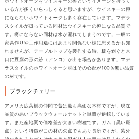
ホワイトオークをウイスキーの樽というイメージを持って
いる方が多くいらっしゃると思いますが、ウイスキーの樽
にならないホワイトオークも多く存在しています。マデラ
スタイルが扱っている同材はウイスキーの樽になる品質で
す。樽にならない同材は水が漏れてしまうのです。一般の
家具作りや工作用途にはあまり関係ない様に思えるかも知
れませんが、テーブルトップを製作する時、板を剥ぐと木
口に豆腐の形の跡（アンコ）が出る場合があります。マデ
ラスタイルのホワイトオーク材はその心配が100％無い品質
の材です。
ブラックチェリー
アメリカ広葉樹の仲間で昔は最も高価な木材ですが、現在
品質の悪いブラックウォールナットと単価が逆転していま
す。また産地間で価格差が大きい樹種です。ガム（黒い斑
点）という特徴がこの材の欠点でもあり長所ですが、紫外