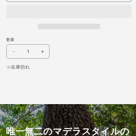
数量
チ
チ
ー
ー
在庫切れ
ク
ク
柾
柾
目
目
450×2×200
450×2×200
（仕
（仕
上
上
げ
げ
加
加
工
工
唯一無二のマデラスタイルの
済
済