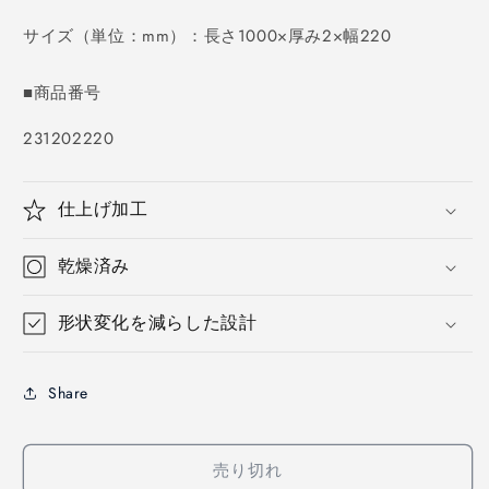
価
格
サイズ（単位：mm）：長さ1000×厚み2×幅220
■商品番号
SKU:
231202220
仕上げ加工
乾燥済み
形状変化を減らした設計
Share
売り切れ