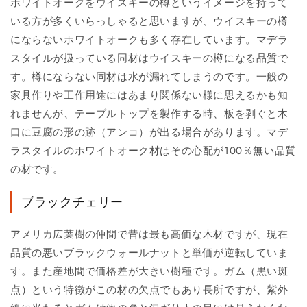
ホワイトオークをウイスキーの樽というイメージを持って
いる方が多くいらっしゃると思いますが、ウイスキーの樽
にならないホワイトオークも多く存在しています。マデラ
スタイルが扱っている同材はウイスキーの樽になる品質で
す。樽にならない同材は水が漏れてしまうのです。一般の
家具作りや工作用途にはあまり関係ない様に思えるかも知
れませんが、テーブルトップを製作する時、板を剥ぐと木
口に豆腐の形の跡（アンコ）が出る場合があります。マデ
ラスタイルのホワイトオーク材はその心配が100％無い品質
の材です。
ブラックチェリー
アメリカ広葉樹の仲間で昔は最も高価な木材ですが、現在
品質の悪いブラックウォールナットと単価が逆転していま
す。また産地間で価格差が大きい樹種です。ガム（黒い斑
点）という特徴がこの材の欠点でもあり長所ですが、紫外