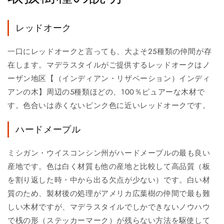
レッドオーク
一口にレッドオークと言っても、大よそ25種類の仲間が存
在します。マデラスタイルがご提供するレッドオークはノ
ーザン地区【（インディアン・リザベーション）インディ
アンの木】周辺の5種類ほどの、100％ピュアーな木材で
す。色合いは赤くないピンク色に近いレッドオークです。
ハードメープル
ミシガン・ウイスコンシン州がハードメープルの最も良い
産地です。色は白く材質も他の産地と比較して高品質（板
を割り返した時・中から出る欠点が少ない）です。白い材
質のため、製材後の処理がアメリカ広葉樹の仲間で最も難
しい木材ですが、マデラスタイルでしかできないノウハウ
で桟の形（ステッカーマーク）が残らない方法を駆使して