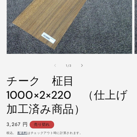
モ
ー
の
1
/
3
ダ
ル
チーク 柾目
で
メ
デ
1000×2×220 （仕上げ
ィ
ア
加工済み商品）
(1)
(
を
開
く
通
3,267 円
売り切れ
常
税込。
配送料
はチェックアウト時に計算されます。