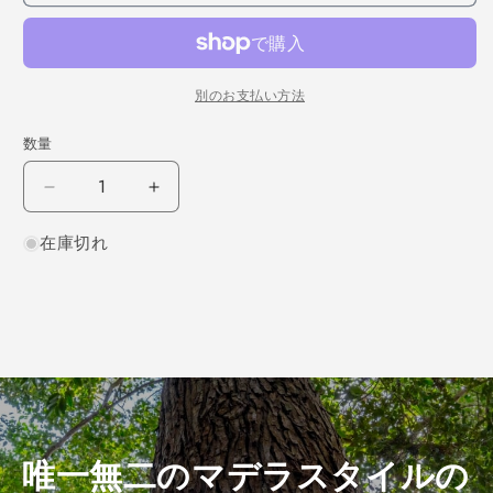
別のお支払い方法
数量
チ
チ
ー
ー
在庫切れ
ク
ク
柾
柾
目
目
1000×2×220
1000×2×220
（仕
（仕
上
上
げ
げ
加
加
工
工
唯一無二のマデラスタイルの
済
済