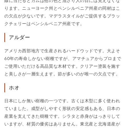
線に当たるとガムは他の色と混ざり人の目には見えなくな
ります。ニューヨーク州とペンシルベニア州産の同材はこ
の欠点が少ないです。マデラスタイルがご提供するブラッ
クチェリーはペンシルベニア州産です。
アルダー
アメリカ西部地方で生産されるハードウッドです。大よそ
60年の寿命しかない樹種ですが、アマチュアからプロまで
ご使用いただける高品質な木材です。クリアー塗装を施す
と美しさが一層生えます。節が多いのが唯一の欠点です。
ホオ
日本にしか無い樹種の一つです。古くは木型に多く使われ
ていました。成型がしやすく形状の安定感もある、日本の
産業を支えてきた樹種です。シラタと赤身がはっきりして
いますが、材質の優劣はありません。東北産と北海道産が