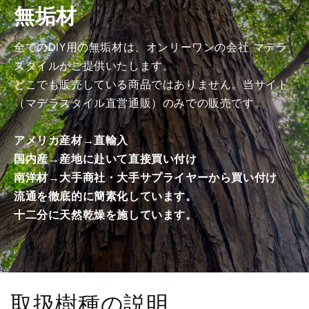
無垢材
み
み
商
商
品）
品）
全てのDIY用の無垢材は、オンリーワンの会社 マデラ
の
の
スタイルがご提供いたします。
数
数
どこでも販売している商品ではありません。当サイト
量
量
（マデラスタイル直営通販）のみでの販売です。
を
を
減
増
アメリカ産材→直輸入
ら
や
国内産→産地に赴いて直接買い付け
す
す
南洋材→大手商社・大手サプライヤーから買い付け
流通を徹底的に簡素化しています。
十二分に天然乾燥を施しています。
取扱樹種の説明