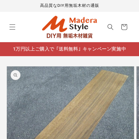
コンテ
高品質なDIY用無垢木材の通販
ンツに
進む
カ
ー
ト
1万円以上ご購入で ｢送料無料｣ キャンペーン実施中
商品情
報にス
キップ