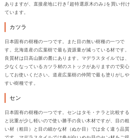
ありますが、直接産地に行き｢超特選原木のみ｣を買い付け
ています。
カツラ
日本固有の樹種の一つです。また目の無い樹種の一つで
す。北海道産の広葉樹で最も資源量が減っている材です。
良質材は日高山脈の麓にあります。マデラスタイルでは、
少なくなっているカツラ材のストックがありますので安心
してお使いください。道産広葉樹の仲間で最も塗りがしや
すい樹種です。
セン
日本固有の樹種の一つです。センはタモ・ナラと比較する
と比重が少し軽いので使い勝手の良い木材ですが、目の粗
い材（粗目）と目の細かな材（ぬか目）では全く違う品質
です。マデラスタイルでは色が白いぬか目のセン材をご提