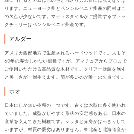
線に当たるとガムは他の色と混ざり人の目には見えなくな
ります。ニューヨーク州とペンシルベニア州産の同材はこ
の欠点が少ないです。マデラスタイルがご提供するブラッ
クチェリーはペンシルベニア州産です。
アルダー
アメリカ西部地方で生産されるハードウッドです。大よそ
60年の寿命しかない樹種ですが、アマチュアからプロまで
ご使用いただける高品質な木材です。クリアー塗装を施す
と美しさが一層生えます。節が多いのが唯一の欠点です。
ホオ
日本にしか無い樹種の一つです。古くは木型に多く使われ
ていました。成型がしやすく形状の安定感もある、日本の
産業を支えてきた樹種です。シラタと赤身がはっきりして
いますが、材質の優劣はありません。東北産と北海道産が