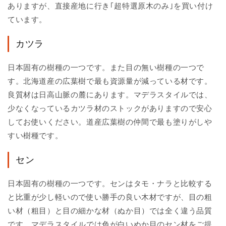
ありますが、直接産地に行き｢超特選原木のみ｣を買い付け
ています。
カツラ
日本固有の樹種の一つです。また目の無い樹種の一つで
す。北海道産の広葉樹で最も資源量が減っている材です。
良質材は日高山脈の麓にあります。マデラスタイルでは、
少なくなっているカツラ材のストックがありますので安心
してお使いください。道産広葉樹の仲間で最も塗りがしや
すい樹種です。
セン
日本固有の樹種の一つです。センはタモ・ナラと比較する
と比重が少し軽いので使い勝手の良い木材ですが、目の粗
い材（粗目）と目の細かな材（ぬか目）では全く違う品質
です。マデラスタイルでは色が白いぬか目のセン材をご提