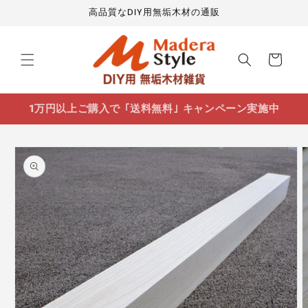
コンテ
高品質なDIY用無垢木材の通販
ンツに
進む
カ
ー
ト
1万円以上ご購入で ｢送料無料｣ キャンペーン実施中
商品情
報にス
キップ