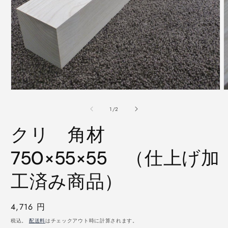
モ
ー
の
1
/
2
ダ
ル
クリ 角材
で
メ
デ
750×55×55 （仕上げ加
ィ
ア
工済み商品）
(1)
(
を
開
く
通
4,716 円
常
税込。
配送料
はチェックアウト時に計算されます。