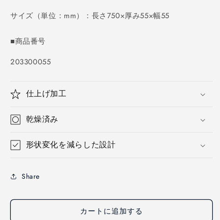
価
格
サイズ（単位：mm）：長さ750×厚み55×幅55
■商品番号
SKU:
203300055
仕上げ加工
乾燥済み
形状変化を減らした設計
Share
カートに追加する