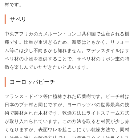
材です。
サペリ
中央アフリカのカメルーン・コンゴ共和国で生産される樹
種です。比重が重過ぎるため、新築はともかく、リフォー
ム等には少し不向きかも知れません。マデラスタイルはサ
ペリ材の小物を提供することで、サペリ材のリボン杢の特
徴を楽しんでいただきたいと思います。
ヨーロッパビーチ
フランス・ドイツ等に植林された広葉樹です。ビーチ材は
日本のブナ材と同じですが、ヨーロッツパの世界最高の技
術で製材された木材です。乾燥方法にライトスチーム方式
が取り入れられています。この方法を取ると材質が少し赤
くなりますが、表面ワレを起こしにくい乾燥方法で、同材
には最も適した乾燥方法です。マデラスタイルはライトス