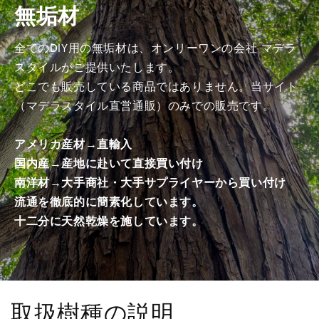
無垢材
商
商
品）
品）
の
の
全てのDIY用の無垢材は、オンリーワンの会社 マデラ
数
数
スタイルがご提供いたします。
量
量
どこでも販売している商品ではありません。当サイト
を
を
（マデラスタイル直営通販）のみでの販売です。
減
増
ら
や
アメリカ産材→直輸入
す
す
国内産→産地に赴いて直接買い付け
南洋材→大手商社・大手サプライヤーから買い付け
流通を徹底的に簡素化しています。
十二分に天然乾燥を施しています。
取扱樹種の説明