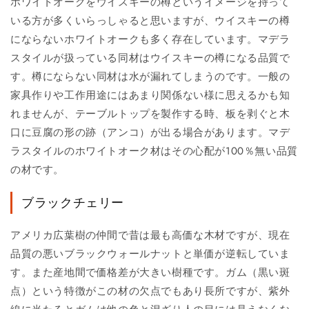
ホワイトオークをウイスキーの樽というイメージを持って
いる方が多くいらっしゃると思いますが、ウイスキーの樽
にならないホワイトオークも多く存在しています。マデラ
スタイルが扱っている同材はウイスキーの樽になる品質で
す。樽にならない同材は水が漏れてしまうのです。一般の
家具作りや工作用途にはあまり関係ない様に思えるかも知
れませんが、テーブルトップを製作する時、板を剥ぐと木
口に豆腐の形の跡（アンコ）が出る場合があります。マデ
ラスタイルのホワイトオーク材はその心配が100％無い品質
の材です。
ブラックチェリー
アメリカ広葉樹の仲間で昔は最も高価な木材ですが、現在
品質の悪いブラックウォールナットと単価が逆転していま
す。また産地間で価格差が大きい樹種です。ガム（黒い斑
点）という特徴がこの材の欠点でもあり長所ですが、紫外