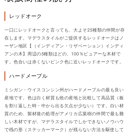
レッドオーク
一口にレッドオークと言っても、大よそ25種類の仲間が存
在します。マデラスタイルがご提供するレッドオークはノ
ーザン地区【（インディアン・リザベーション）インディ
アンの木】周辺の5種類ほどの、100％ピュアーな木材で
す。色合いは赤くないピンク色に近いレッドオークです。
ハードメープル
ミシガン・ウイスコンシン州がハードメープルの最も良い
産地です。色は白く材質も他の産地と比較して高品質（板
を割り返した時・中から出る欠点が少ない）です。白い材
質のため、製材後の処理がアメリカ広葉樹の仲間で最も難
しい木材ですが、マデラスタイルでしかできないノウハウ
で桟の形（ステッカーマーク）が残らない方法を駆使して