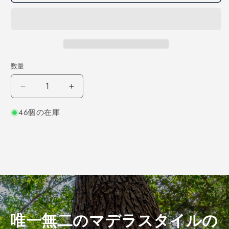
数量
ク
ク
リ
リ
46個の在庫
角
角
材
材
750×55×55
750×55×55
（仕
（仕
上
上
げ
げ
加
加
工
工
済
済
唯一無二のマデラスタイルの
み
み