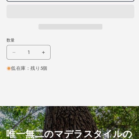
数量
ホ
ホ
ワ
ワ
低在庫：残り5個
イ
イ
ト
ト
オ
オ
ー
ー
ク
ク
角
角
材
材
450×25×25
450×25×25
（仕
（仕
唯一無二のマデラスタイルの
上
上