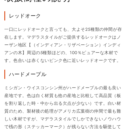
レッドオーク
一口にレッドオークと言っても、大よそ25種類の仲間が存
在します。マデラスタイルがご提供するレッドオークはノ
ーザン地区【（インディアン・リザベーション）インディ
アンの木】周辺の5種類ほどの、100％ピュアーな木材で
す。色合いは赤くないピンク色に近いレッドオークです。
ハードメープル
ミシガン・ウイスコンシン州がハードメープルの最も良い
産地です。色は白く材質も他の産地と比較して高品質（板
を割り返した時・中から出る欠点が少ない）です。白い材
質のため、製材後の処理がアメリカ広葉樹の仲間で最も難
しい木材ですが、マデラスタイルでしかできないノウハウ
で桟の形（ステッカーマーク）が残らない方法を駆使して