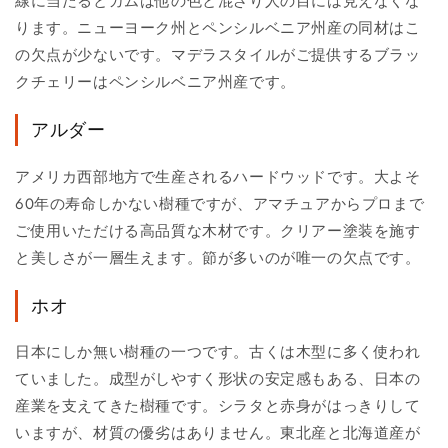
線に当たるとガムは他の色と混ざり人の目には見えなくな
ります。ニューヨーク州とペンシルベニア州産の同材はこ
の欠点が少ないです。マデラスタイルがご提供するブラッ
クチェリーはペンシルベニア州産です。
アルダー
アメリカ西部地方で生産されるハードウッドです。大よそ
60年の寿命しかない樹種ですが、アマチュアからプロまで
ご使用いただける高品質な木材です。クリアー塗装を施す
と美しさが一層生えます。節が多いのが唯一の欠点です。
ホオ
日本にしか無い樹種の一つです。古くは木型に多く使われ
ていました。成型がしやすく形状の安定感もある、日本の
産業を支えてきた樹種です。シラタと赤身がはっきりして
いますが、材質の優劣はありません。東北産と北海道産が