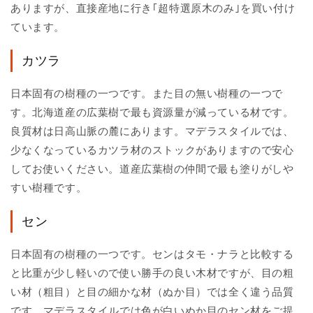
ありますが、直接産地に行き｢超特選原木のみ｣を買い付け
ています。
カツラ
日本固有の樹種の一つです。また目の無い樹種の一つで
す。北海道産の広葉樹で最も資源量が減っている材です。
良質材は日高山脈の麓にあります。マデラスタイルでは、
少なくなっているカツラ材のストックがありますので安心
してお使いください。道産広葉樹の仲間で最も塗りがしや
すい樹種です。
セン
日本固有の樹種の一つです。センはタモ・ナラと比較する
と比重が少し軽いので使い勝手の良い木材ですが、目の粗
い材（粗目）と目の細かな材（ぬか目）では全く違う品質
です。マデラスタイルでは色が白いぬか目のセン材をご提