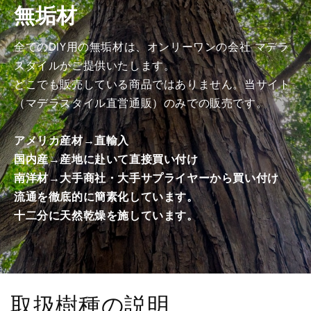
無垢材
げ
げ
加
加
工
工
全てのDIY用の無垢材は、オンリーワンの会社 マデラ
済
済
スタイルがご提供いたします。
み
み
どこでも販売している商品ではありません。当サイト
商
商
（マデラスタイル直営通販）のみでの販売です。
品）
品）
の
の
アメリカ産材→直輸入
数
数
国内産→産地に赴いて直接買い付け
量
量
南洋材→大手商社・大手サプライヤーから買い付け
を
を
減
増
流通を徹底的に簡素化しています。
ら
や
十二分に天然乾燥を施しています。
す
す
取扱樹種の説明