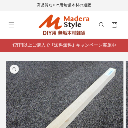
コンテ
高品質なDIY用無垢木材の通販
ンツに
進む
カ
ー
ト
1万円以上ご購入で ｢送料無料｣ キャンペーン実施中
商品情
報にス
キップ