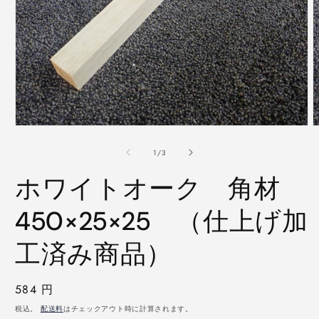
モ
ー
の
1
/
3
ダ
ル
ホワイトオーク 角材
で
メ
デ
450×25×25 （仕上げ加
ィ
ア
工済み商品）
(1)
(
を
開
く
通
584 円
常
税込。
配送料
はチェックアウト時に計算されます。