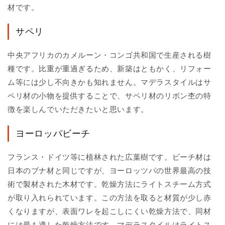
材です。
サペリ
中央アフリカのカメルーン・コンゴ共和国で生産される樹
種です。比重が重過ぎるため、新築はともかく、リフォー
ム等には少し不向きかも知れません。マデラスタイルはサ
ペリ材の小物を提供することで、サペリ材のリボン杢の特
徴を楽しんでいただきたいと思います。
ヨーロッパビーチ
フランス・ドイツ等に植林された広葉樹です。ビーチ材は
日本のブナ材と同じですが、ヨーロッツパの世界最高の技
術で製材された木材です。乾燥方法にライトスチーム方式
が取り入れられています。この方法を取ると材質が少し赤
くなりますが、表面ワレを起こしにくい乾燥方法で、同材
には最も適した乾燥方法です。マデラスタイルはライトス