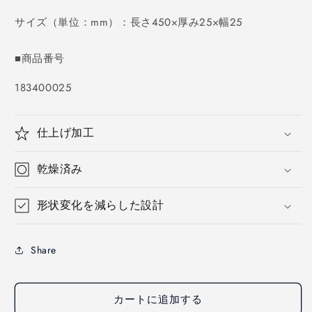
価
格
サイズ（単位：mm）：長さ450×厚み25×幅25
■商品番号
SKU:
183400025
仕上げ加工
乾燥済み
形状変化を減らした設計
Share
カートに追加する