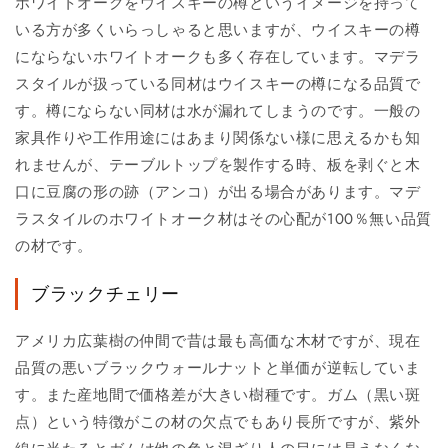
ホワイトオークをウイスキーの樽というイメージを持って
いる方が多くいらっしゃると思いますが、ウイスキーの樽
にならないホワイトオークも多く存在しています。マデラ
スタイルが扱っている同材はウイスキーの樽になる品質で
す。樽にならない同材は水が漏れてしまうのです。一般の
家具作りや工作用途にはあまり関係ない様に思えるかも知
れませんが、テーブルトップを製作する時、板を剥ぐと木
口に豆腐の形の跡（アンコ）が出る場合があります。マデ
ラスタイルのホワイトオーク材はその心配が100％無い品質
の材です。
ブラックチェリー
アメリカ広葉樹の仲間で昔は最も高価な木材ですが、現在
品質の悪いブラックウォールナットと単価が逆転していま
す。また産地間で価格差が大きい樹種です。ガム（黒い斑
点）という特徴がこの材の欠点でもあり長所ですが、紫外