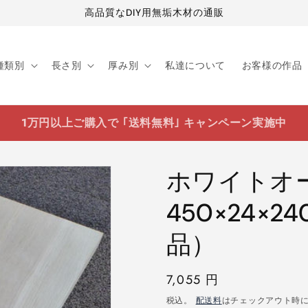
高品質なDIY用無垢木材の通販
種類別
長さ別
厚み別
私達について
お客様の作品
1万円以上ご購入で ｢送料無料｣ キャンペーン実施中
ホワイトオ
450×24×
品）
通
7,055 円
常
税込。
配送料
はチェックアウト時