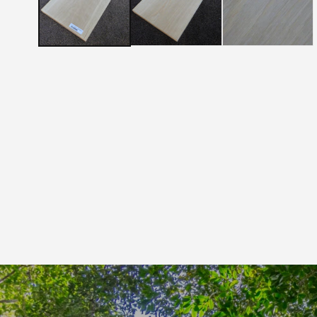
メ
デ
ィ
ア
(1)
を
開
く