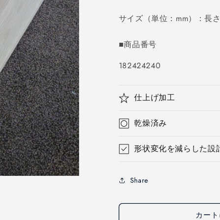
価
サイズ（単位：mm）：長さ4
格
■商品番号
SKU:
182424240
仕上げ加工
乾燥済み
形状変化を減らした設
Share
カート