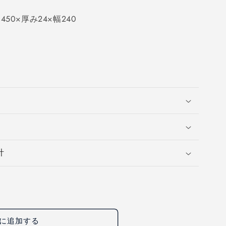
50×厚み24×幅240
計
に追加する