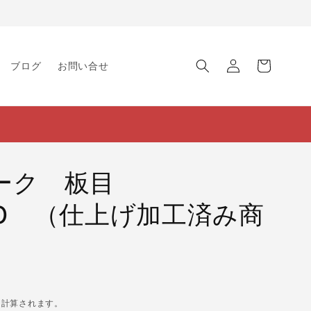
ロ
カ
グ
ー
ブログ
お問い合せ
イ
ト
ン
ーク 板目
240 （仕上げ加工済み商
に計算されます。