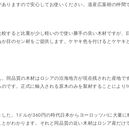
がありますので安心してお使いください。道産広葉樹の仲間
比較すると比重が少し軽いので使い勝手の良い木材ですが、
ぬか目のセン材をご提供します。ケヤキ色を付けるとケヤキ
ん。同品質の木材はロシアの沿海地方が現在残された産地です
のです。正式に輸入される原木のみを製材することにより1
した。1ドルが360円の時代日本からヨーロッツパに大量
ことがわかります。それと同品質の近い木材はロシア産だけ