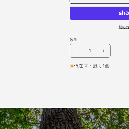
別の
数量
ホ
ホ
ワ
ワ
低在庫：残り1個
イ
イ
ト
ト
オ
オ
ー
ー
ク
ク
板
板
目
目
450×24×240
450×24×
（仕
（仕