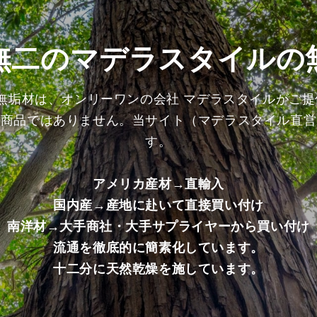
上
上
げ
げ
加
加
無二のマデラスタイルの
工
工
済
済
み
み
の無垢材は、オンリーワンの会社 マデラスタイルがご
商
商
る商品ではありません。当サイト（マデラスタイル直営
品）
品）
の
の
す。
数
数
量
量
アメリカ産材→直輸入
を
を
国内産→産地に赴いて直接買い付け
減
増
ら
や
南洋材→大手商社・大手サプライヤーから買い付け
す
す
流通を徹底的に簡素化しています。
十二分に天然乾燥を施しています。