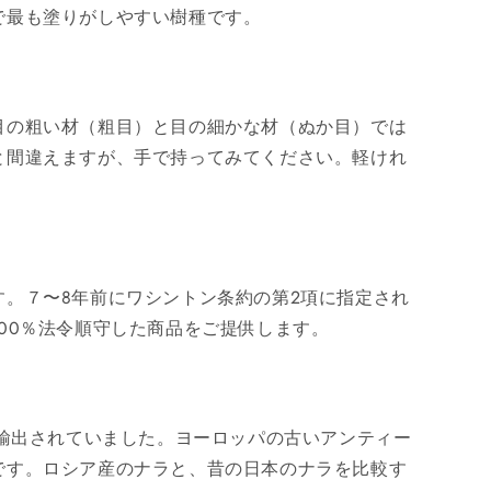
で最も塗りがしやすい樹種です。
目の粗い材（粗目）と目の細かな材（ぬか目）では
と間違えますが、手で持ってみてください。軽けれ
。７〜8年前にワシントン条約の第2項に指定され
00％法令順守した商品をご提供します。
に輸出されていました。ヨーロッパの古いアンティー
です。ロシア産のナラと、昔の日本のナラを比較す