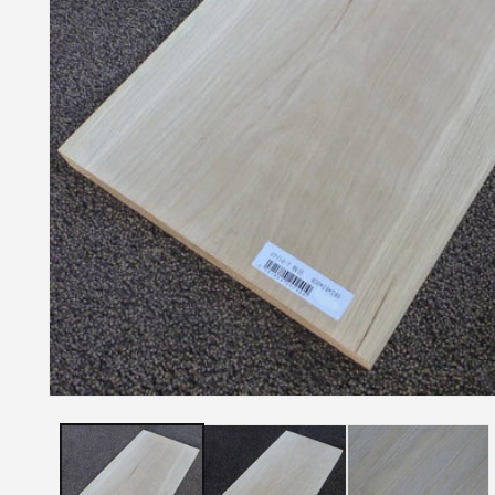
モ
ー
ダ
ル
で