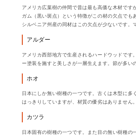
アメリカ広葉樹の仲間で昔は最も高価な木材です
ガム（黒い斑点）という特徴がこの材の欠点でも
シルベニア州産の同材はこの欠点が少ないです。
アルダー
アメリカ西部地方で生産されるハードウッドです
ー塗装を施すと美しさが一層生えます。節が多い
ホオ
日本にしか無い樹種の一つです。古くは木型に多
はっきりしていますが、材質の優劣はありません
カツラ
日本固有の樹種の一つです。また目の無い樹種の