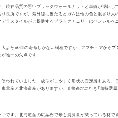
が、現在品質の悪いブラックウォールナットと単価が逆転し
あり長所ですが、紫外線に当たるとガムは他の色と混ざり人
マデラスタイルがご提供するブラックチェリーはペンシルベ
。大よそ60年の寿命しかない樹種ですが、アマチュアからプ
のが唯一の欠点です。
く使われていました。成型がしやすく形状の安定感もある、
。東北産と北海道産がありますが、直接産地に行き｢超特選原
一つです。北海道産の広葉樹で最も資源量が減っている材で