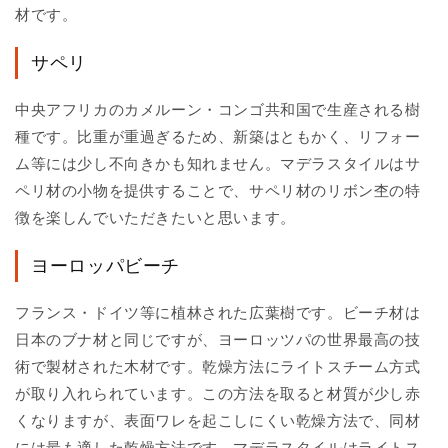
材です。
サペリ
中央アフリカのカメルーン・コンゴ共和国で生産される樹
種です。比重が重過ぎるため、新築はともかく、リフォー
ム等には少し不向きかも知れません。マデラスタイルはサ
ペリ材の小物を提供することで、サペリ材のリボン杢の特
徴を楽しんでいただきたいと思います。
ヨーロッパビーチ
フランス・ドイツ等に植林された広葉樹です。ビーチ材は
日本のブナ材と同じですが、ヨーロッツパの世界最高の技
術で製材された木材です。乾燥方法にライトスチーム方式
が取り入れられています。この方法を取ると材質が少し赤
くなりますが、表面ワレを起こしにくい乾燥方法で、同材
には最も適した乾燥方法です。マデラスタイルはライトス