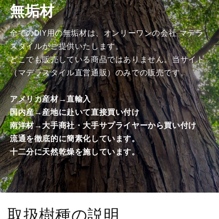
無垢材
げ
げ
加
加
工
工
全てのDIY用の無垢材は、オンリーワンの会社 マデラ
済
済
スタイルがご提供いたします。
み
み
どこでも販売している商品ではありません。当サイト
商
商
（マデラスタイル直営通販）のみでの販売です。
品）
品）
の
の
アメリカ産材→直輸入
数
数
国内産→産地に赴いて直接買い付け
量
量
南洋材→大手商社・大手サプライヤーから買い付け
を
を
減
増
流通を徹底的に簡素化しています。
ら
や
十二分に天然乾燥を施しています。
す
す
取扱樹種の説明