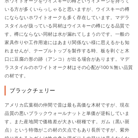
ホワイトオークをウイスキーの樽というイメージを持って
いる方が多くいらっしゃると思いますが、ウイスキーの樽
にならないホワイトオークも多く存在しています。マデラ
スタイルが扱っている同材はウイスキーの樽になる品質で
す。樽にならない同材は水が漏れてしまうのです。一般の
家具作りや工作用途にはあまり関係ない様に思えるかも知
れませんが、テーブルトップを製作する時、板を剥ぐと木
口に豆腐の形の跡（アンコ）が出る場合があります。マデ
ラスタイルのホワイトオーク材はその心配が100％無い品質
の材です。
ブラックチェリー
アメリカ広葉樹の仲間で昔は最も高価な木材ですが、現在
品質の悪いブラックウォールナットと単価が逆転していま
す。また産地間で価格差が大きい樹種です。ガム（黒い斑
点）という特徴がこの材の欠点でもあり長所ですが、紫外