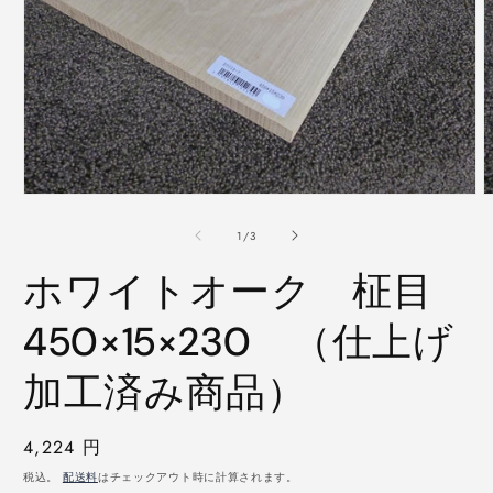
モ
ー
の
1
/
3
ダ
ル
ホワイトオーク 柾目
で
メ
デ
450×15×230 （仕上げ
ィ
ア
加工済み商品）
(1)
(
を
開
く
通
4,224 円
常
税込。
配送料
はチェックアウト時に計算されます。