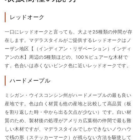
レッドオーク
一口にレッドオークと言っても、大よそ25種類の仲間が存
在します。マデラスタイルがご提供するレッドオークはノ
ーザン地区【（インディアン・リザベーション）インディ
アンの木】周辺の5種類ほどの、100％ピュアーな木材で
す。色合いは赤くないピンク色に近いレッドオークです。
ハードメープル
ミシガン・ウイスコンシン州がハードメープルの最も良い
産地です。色は白く材質も他の産地と比較して高品質（板
を割り返した時・中から出る欠点が少ない）です。白い材
質のため、製材後の処理がアメリカ広葉樹の仲間で最も難
しい木材ですが、マデラスタイルでしかできないノウハウ
で桟の形（ステッカーマーク）が残らない方法を駆使して