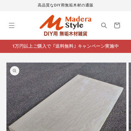
コンテ
高品質なDIY用無垢木材の通販
ンツに
進む
カ
ー
ト
1万円以上ご購入で ｢送料無料｣ キャンペーン実施中
商品情
報にス
キップ