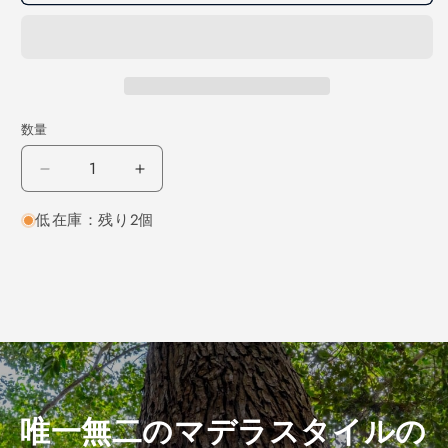
数量
ホ
ホ
ワ
ワ
低在庫：残り2個
イ
イ
ト
ト
オ
オ
ー
ー
ク
ク
柾
柾
目
目
450×15×230
450×15×230
（仕
（仕
唯一無二のマデラスタイルの
上
上