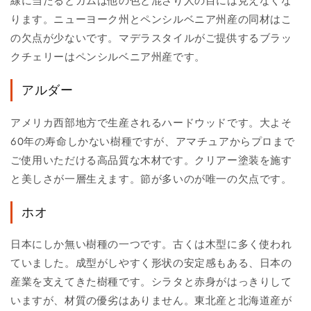
線に当たるとガムは他の色と混ざり人の目には見えなくな
ります。ニューヨーク州とペンシルベニア州産の同材はこ
の欠点が少ないです。マデラスタイルがご提供するブラッ
クチェリーはペンシルベニア州産です。
アルダー
アメリカ西部地方で生産されるハードウッドです。大よそ
60年の寿命しかない樹種ですが、アマチュアからプロまで
ご使用いただける高品質な木材です。クリアー塗装を施す
と美しさが一層生えます。節が多いのが唯一の欠点です。
ホオ
日本にしか無い樹種の一つです。古くは木型に多く使われ
ていました。成型がしやすく形状の安定感もある、日本の
産業を支えてきた樹種です。シラタと赤身がはっきりして
いますが、材質の優劣はありません。東北産と北海道産が