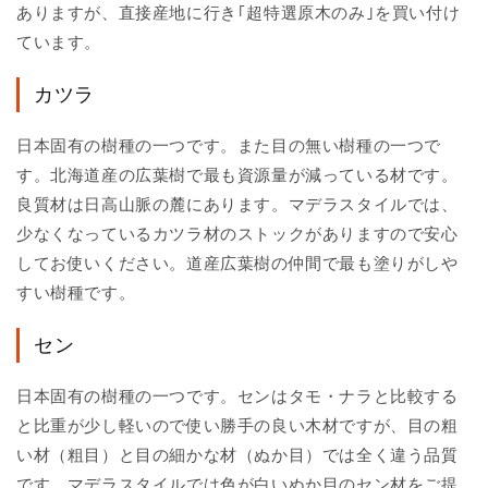
ありますが、直接産地に行き｢超特選原木のみ｣を買い付け
ています。
カツラ
日本固有の樹種の一つです。また目の無い樹種の一つで
す。北海道産の広葉樹で最も資源量が減っている材です。
良質材は日高山脈の麓にあります。マデラスタイルでは、
少なくなっているカツラ材のストックがありますので安心
してお使いください。道産広葉樹の仲間で最も塗りがしや
すい樹種です。
セン
日本固有の樹種の一つです。センはタモ・ナラと比較する
と比重が少し軽いので使い勝手の良い木材ですが、目の粗
い材（粗目）と目の細かな材（ぬか目）では全く違う品質
です。マデラスタイルでは色が白いぬか目のセン材をご提