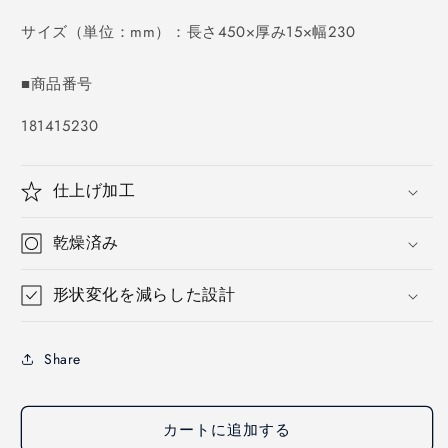
価
格
サイズ（単位：mm）：長さ450×厚み15×幅230
■商品番号
SKU:
181415230
仕上げ加工
乾燥済み
形状変化を減らした設計
Share
カートに追加する