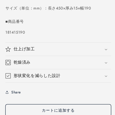
価
格
サイズ（単位：mm）：長さ450×厚み15×幅190
■商品番号
SKU:
181415190
仕上げ加工
乾燥済み
形状変化を減らした設計
Share
カートに追加する