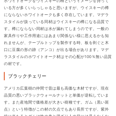
ホワイトオークをウイスキーの樽というイメージを持って
いる方が多くいらっしゃると思いますが、ウイスキーの樽
にならないホワイトオークも多く存在しています。マデラ
スタイルが扱っている同材はウイスキーの樽になる品質で
す。樽にならない同材は水が漏れてしまうのです。一般の
家具作りや工作用途にはあまり関係ない様に思えるかも知
れませんが、テーブルトップを製作する時、板を剥ぐと木
口に豆腐の形の跡（アンコ）が出る場合があります。マデ
ラスタイルのホワイトオーク材はその心配が100％無い品質
の材です。
ブラックチェリー
アメリカ広葉樹の仲間で昔は最も高価な木材ですが、現在
品質の悪いブラックウォールナットと単価が逆転していま
す。また産地間で価格差が大きい樹種です。ガム（黒い斑
点）という特徴がこの材の欠点でもあり長所ですが、紫外