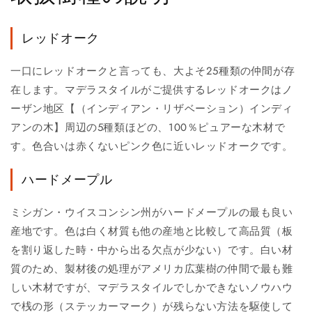
レッドオーク
一口にレッドオークと言っても、大よそ25種類の仲間が存
在します。マデラスタイルがご提供するレッドオークはノ
ーザン地区【（インディアン・リザベーション）インディ
アンの木】周辺の5種類ほどの、100％ピュアーな木材で
す。色合いは赤くないピンク色に近いレッドオークです。
ハードメープル
ミシガン・ウイスコンシン州がハードメープルの最も良い
産地です。色は白く材質も他の産地と比較して高品質（板
を割り返した時・中から出る欠点が少ない）です。白い材
質のため、製材後の処理がアメリカ広葉樹の仲間で最も難
しい木材ですが、マデラスタイルでしかできないノウハウ
で桟の形（ステッカーマーク）が残らない方法を駆使して