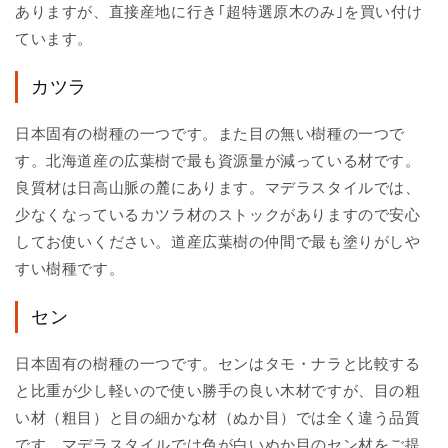
ありますが、直接産地に行き｢超特選原木のみ｣を買い付け
ています。
カツラ
日本固有の樹種の一つです。また目の無い樹種の一つで
す。北海道産の広葉樹で最も資源量が減っている材です。
良質材は日高山脈の麓にあります。マデラスタイルでは、
少なくなっているカツラ材のストックがありますので安心
してお使いください。道産広葉樹の仲間で最も塗りがしや
すい樹種です。
セン
日本固有の樹種の一つです。センはタモ・ナラと比較する
と比重が少し軽いので使い勝手の良い木材ですが、目の粗
い材（粗目）と目の細かな材（ぬか目）では全く違う品質
です。マデラスタイルでは色が白いぬか目のセン材をご提