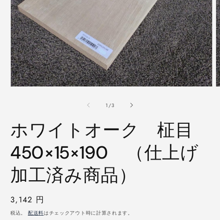
モ
ー
の
1
/
3
ダ
ル
ホワイトオーク 柾目
で
メ
デ
450×15×190 （仕上げ
ィ
ア
加工済み商品）
(1)
(
を
開
く
通
3,142 円
常
税込。
配送料
はチェックアウト時に計算されます。