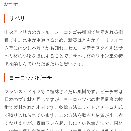
材です。
サペリ
中央アフリカのカメルーン・コンゴ共和国で生産される樹
種です。比重が重過ぎるため、新築はともかく、リフォー
ム等には少し不向きかも知れません。マデラスタイルはサ
ペリ材の小物を提供することで、サペリ材のリボン杢の特
徴を楽しんでいただきたいと思います。
ヨーロッパビーチ
フランス・ドイツ等に植林された広葉樹です。ビーチ材は
日本のブナ材と同じですが、ヨーロッツパの世界最高の技
術で製材された木材です。乾燥方法にライトスチーム方式
が取り入れられています。この方法を取ると材質が少し赤
くなりますが、表面ワレを起こしにくい乾燥方法で、同材
には最も適した乾燥方法です。マデラスタイルはライトス