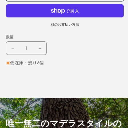
別のお支払い方法
数量
ホ
ホ
ワ
ワ
低在庫：残り6個
イ
イ
ト
ト
オ
オ
ー
ー
ク
ク
柾
柾
目
目
450×15×190
450×15×190
（仕
（仕
唯一無二のマデラスタイルの
上
上