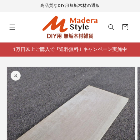
コンテ
高品質なDIY用無垢木材の通販
ンツに
進む
カ
ー
ト
1万円以上ご購入で ｢送料無料｣ キャンペーン実施中
商品情
報にス
キップ