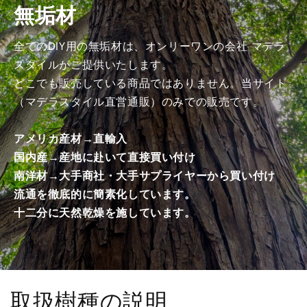
無垢材
げ
げ
加
加
工
工
全てのDIY用の無垢材は、オンリーワンの会社 マデラ
済
済
スタイルがご提供いたします。
み
み
どこでも販売している商品ではありません。当サイト
商
商
（マデラスタイル直営通販）のみでの販売です。
品）
品）
の
の
アメリカ産材→直輸入
数
数
国内産→産地に赴いて直接買い付け
量
量
南洋材→大手商社・大手サプライヤーから買い付け
を
を
減
増
流通を徹底的に簡素化しています。
ら
や
十二分に天然乾燥を施しています。
す
す
取扱樹種の説明