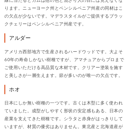
線に当たるとガムは他の色と混ざり人の目には見えなくな
ります。ニューヨーク州とペンシルベニア州産の同材はこ
の欠点が少ないです。マデラスタイルがご提供するブラッ
クチェリーはペンシルベニア州産です。
アルダー
アメリカ西部地方で生産されるハードウッドです。大よそ
60年の寿命しかない樹種ですが、アマチュアからプロまで
ご使用いただける高品質な木材です。クリアー塗装を施す
と美しさが一層生えます。節が多いのが唯一の欠点です。
ホオ
日本にしか無い樹種の一つです。古くは木型に多く使われ
ていました。成型がしやすく形状の安定感もある、日本の
産業を支えてきた樹種です。シラタと赤身がはっきりして
いますが、材質の優劣はありません。東北産と北海道産が