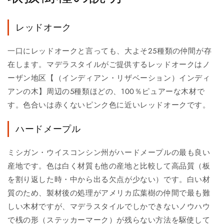
レッドオーク
一口にレッドオークと言っても、大よそ25種類の仲間が存
在します。マデラスタイルがご提供するレッドオークはノ
ーザン地区【（インディアン・リザベーション）インディ
アンの木】周辺の5種類ほどの、100％ピュアーな木材で
す。色合いは赤くないピンク色に近いレッドオークです。
ハードメープル
ミシガン・ウイスコンシン州がハードメープルの最も良い
産地です。色は白く材質も他の産地と比較して高品質（板
を割り返した時・中から出る欠点が少ない）です。白い材
質のため、製材後の処理がアメリカ広葉樹の仲間で最も難
しい木材ですが、マデラスタイルでしかできないノウハウ
で桟の形（ステッカーマーク）が残らない方法を駆使して