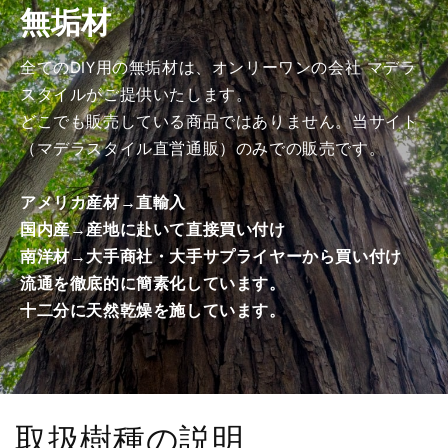
無垢材
げ
げ
加
加
工
工
全てのDIY用の無垢材は、オンリーワンの会社 マデラ
済
済
スタイルがご提供いたします。
み
み
どこでも販売している商品ではありません。当サイト
商
商
（マデラスタイル直営通販）のみでの販売です。
品）
品）
の
の
アメリカ産材→直輸入
数
数
国内産→産地に赴いて直接買い付け
量
量
南洋材→大手商社・大手サプライヤーから買い付け
を
を
減
増
流通を徹底的に簡素化しています。
ら
や
十二分に天然乾燥を施しています。
す
す
取扱樹種の説明