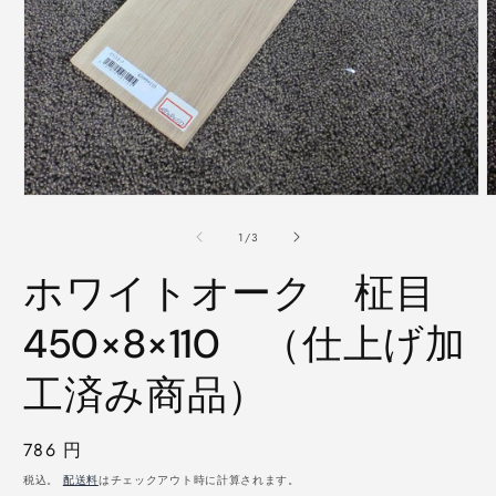
モ
ー
の
1
/
3
ダ
ル
ホワイトオーク 柾目
で
メ
デ
450×8×110 （仕上げ加
ィ
ア
工済み商品）
(1)
(
を
開
く
通
786 円
常
税込。
配送料
はチェックアウト時に計算されます。