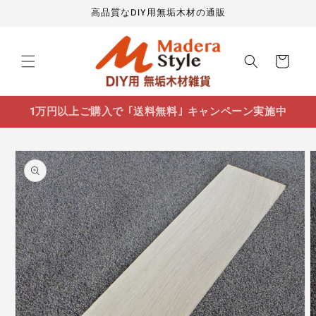
コンテ
高品質なDIY用無垢木材の通販
ンツに
進む
カ
ー
ト
1万円以上ご購入で ｢送料無料｣ キャンペーン実施中
商品情
報にス
キップ