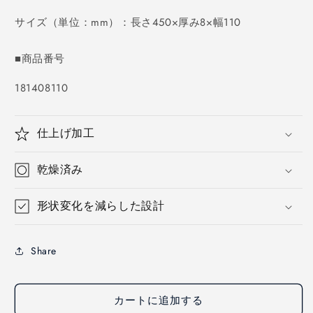
価
格
サイズ（単位：mm）：長さ450×厚み8×幅110
■商品番号
SKU:
181408110
仕上げ加工
乾燥済み
形状変化を減らした設計
Share
カートに追加する