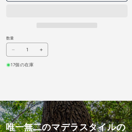
数量
ホ
ホ
ワ
ワ
17個の在庫
イ
イ
ト
ト
オ
オ
ー
ー
ク
ク
柾
柾
目
目
450×8×110
450×8×110
（仕
（仕
唯一無二のマデラスタイルの
上
上