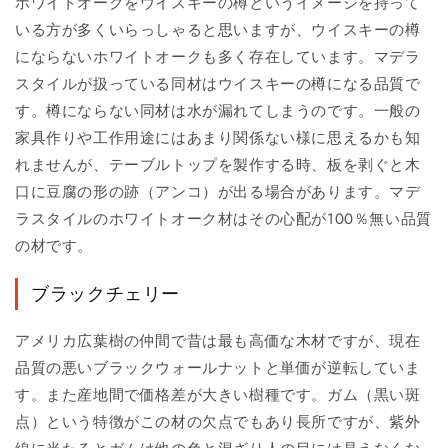
ホワイトオークをウイスキーの樽というイメージを持って
いる方が多くいらっしゃると思いますが、ウイスキーの樽
にならないホワイトオークも多く存在しています。マデラ
スタイルが扱っている同材はウイスキーの樽になる品質で
す。樽にならない同材は水が漏れてしまうのです。一般の
家具作りや工作用途にはあまり関係ない様に思えるかも知
れませんが、テーブルトップを製作する時、板を剥ぐと木
口に豆腐の形の跡（アンコ）が出る場合があります。マデ
ラスタイルのホワイトオーク材はその心配が100％無い品質
の材です。
ブラックチェリー
アメリカ広葉樹の仲間で昔は最も高価な木材ですが、現在
品質の悪いブラックウォールナットと単価が逆転していま
す。また産地間で価格差が大きい樹種です。ガム（黒い斑
点）という特徴がこの材の欠点でもあり長所ですが、紫外