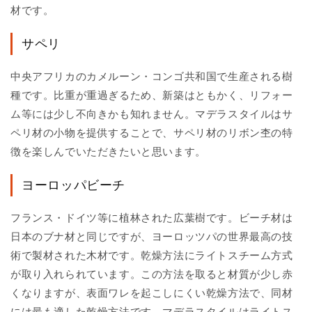
材です。
サペリ
中央アフリカのカメルーン・コンゴ共和国で生産される樹
種です。比重が重過ぎるため、新築はともかく、リフォー
ム等には少し不向きかも知れません。マデラスタイルはサ
ペリ材の小物を提供することで、サペリ材のリボン杢の特
徴を楽しんでいただきたいと思います。
ヨーロッパビーチ
フランス・ドイツ等に植林された広葉樹です。ビーチ材は
日本のブナ材と同じですが、ヨーロッツパの世界最高の技
術で製材された木材です。乾燥方法にライトスチーム方式
が取り入れられています。この方法を取ると材質が少し赤
くなりますが、表面ワレを起こしにくい乾燥方法で、同材
には最も適した乾燥方法です。マデラスタイルはライトス