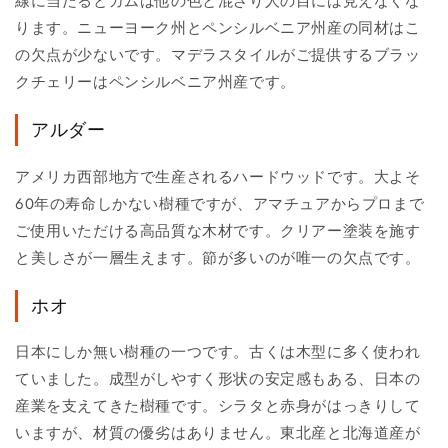
線に当たるとガムは他の色と混ざり人の目には見えなくな
ります。ニューヨーク州とペンシルベニア州産の同材はこ
の欠点が少ないです。マデラスタイルがご提供するブラッ
クチェリーはペンシルベニア州産です。
アルダー
アメリカ西部地方で生産されるハードウッドです。大よそ
60年の寿命しかない樹種ですが、アマチュアからプロまで
ご使用いただける高品質な木材です。クリアー塗装を施す
と美しさが一層生えます。節が多いのが唯一の欠点です。
ホオ
日本にしか無い樹種の一つです。古くは木型に多く使われ
ていました。成型がしやすく形状の安定感もある、日本の
産業を支えてきた樹種です。シラタと赤身がはっきりして
いますが、材質の優劣はありません。東北産と北海道産が