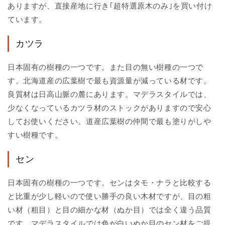
ありますが、直接産地に行き｢超特選原木のみ｣を買い付け
ています。
カツラ
日本固有の樹種の一つです。また目の無い樹種の一つで
す。北海道産の広葉樹で最も資源量が減っている材です。
良質材は日高山脈の麓にあります。マデラスタイルでは、
少なくなっているカツラ材のストックがありますので安心
してお使いください。道産広葉樹の仲間で最も塗りがしや
すい樹種です。
セン
日本固有の樹種の一つです。センはタモ・ナラと比較する
と比重が少し軽いので使い勝手の良い木材ですが、目の粗
い材（粗目）と目の細かな材（ぬか目）では全く違う品質
です。マデラスタイルでは色が白いぬか目のセン材をご提