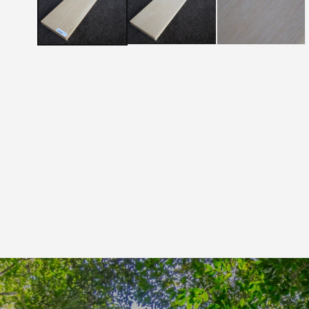
メ
デ
ィ
ア
(1)
を
開
く