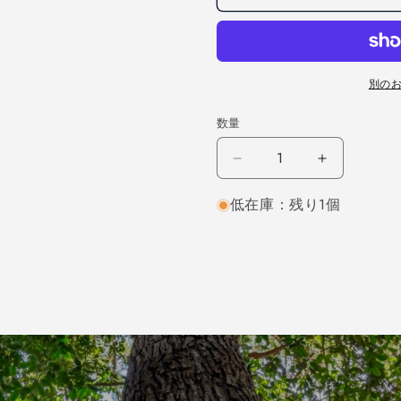
別の
数量
ホ
ホ
ワ
ワ
低在庫：残り1個
イ
イ
ト
ト
オ
オ
ー
ー
ク
ク
柾
柾
目
目
1000×30×170
1000×30
（仕
（仕