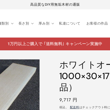
高品質なDIY用無垢木材の通販
種類別
長さ別
厚み別
私達について
お客様の作品
1万円以上ご購入で ｢送料無料｣ キャンペーン実施中
ホワイトオ
1000×30
品）
通
9,717 円
常
税込。
配送料
はチェックアウト時