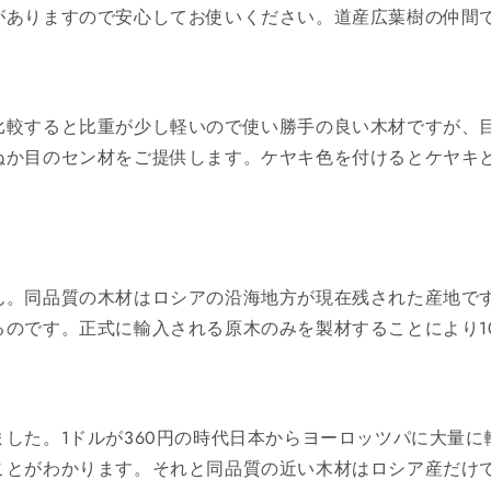
がありますので安心してお使いください。道産広葉樹の仲間
比較すると比重が少し軽いので使い勝手の良い木材ですが、
ぬか目のセン材をご提供します。ケヤキ色を付けるとケヤキ
ん。同品質の木材はロシアの沿海地方が現在残された産地です
のです。正式に輸入される原木のみを製材することにより1
した。1ドルが360円の時代日本からヨーロッツパに大量
ことがわかります。それと同品質の近い木材はロシア産だけ