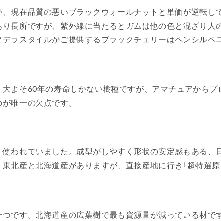
が、現在品質の悪いブラックウォールナットと単価が逆転し
あり長所ですが、紫外線に当たるとガムは他の色と混ざり人
マデラスタイルがご提供するブラックチェリーはペンシルベ
。大よそ60年の寿命しかない樹種ですが、アマチュアからプ
のが唯一の欠点です。
く使われていました。成型がしやすく形状の安定感もある、
。東北産と北海道産がありますが、直接産地に行き｢超特選原
一つです。北海道産の広葉樹で最も資源量が減っている材で