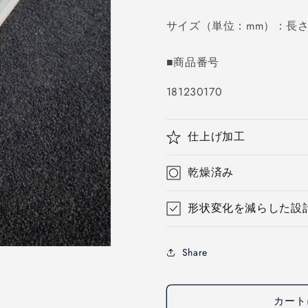
価
サイズ（単位：mm）：長さ10
格
■商品番号
SKU:
181230170
仕上げ加工
乾燥済み
形状変化を減らした設
Share
カート