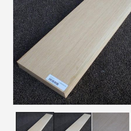
モ
ー
ダ
ル
で