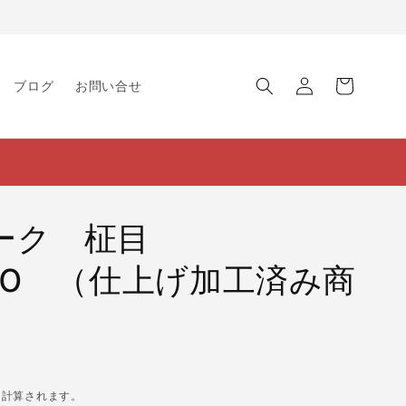
ロ
カ
グ
ー
ブログ
お問い合せ
イ
ト
ン
ーク 柾目
×170 （仕上げ加工済み商
に計算されます。