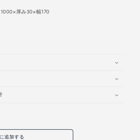
00×厚み30×幅170
計
に追加する