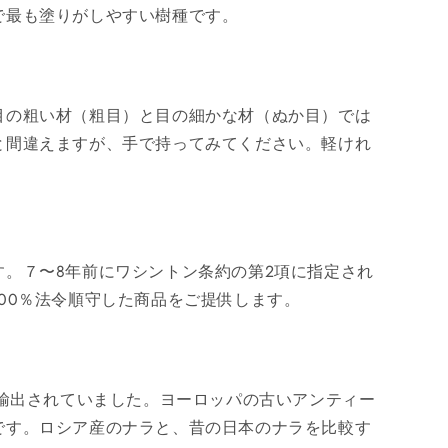
で最も塗りがしやすい樹種です。
目の粗い材（粗目）と目の細かな材（ぬか目）では
と間違えますが、手で持ってみてください。軽けれ
。７〜8年前にワシントン条約の第2項に指定され
00％法令順守した商品をご提供します。
に輸出されていました。ヨーロッパの古いアンティー
です。ロシア産のナラと、昔の日本のナラを比較す