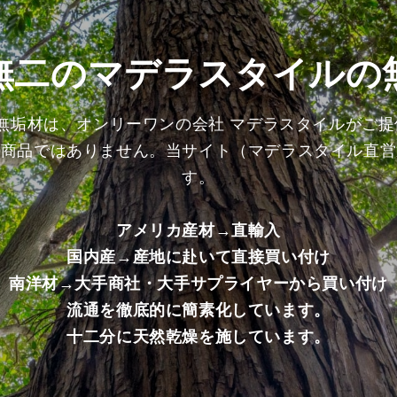
上
上
げ
げ
加
加
無二のマデラスタイルの
工
工
済
済
み
み
の無垢材は、オンリーワンの会社 マデラスタイルがご
商
商
る商品ではありません。当サイト（マデラスタイル直営
品）
品）
の
の
す。
数
数
量
量
アメリカ産材→直輸入
を
を
国内産→産地に赴いて直接買い付け
減
増
ら
や
南洋材→大手商社・大手サプライヤーから買い付け
す
す
流通を徹底的に簡素化しています。
十二分に天然乾燥を施しています。