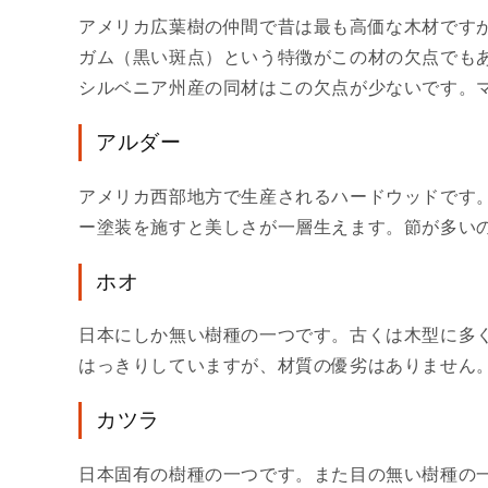
アメリカ広葉樹の仲間で昔は最も高価な木材です
ガム（黒い斑点）という特徴がこの材の欠点でも
シルベニア州産の同材はこの欠点が少ないです。
アルダー
アメリカ西部地方で生産されるハードウッドです
ー塗装を施すと美しさが一層生えます。節が多い
ホオ
日本にしか無い樹種の一つです。古くは木型に多
はっきりしていますが、材質の優劣はありません
カツラ
日本固有の樹種の一つです。また目の無い樹種の