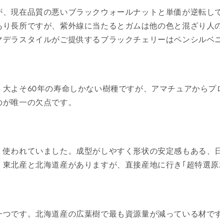
が、現在品質の悪いブラックウォールナットと単価が逆転し
あり長所ですが、紫外線に当たるとガムは他の色と混ざり人
マデラスタイルがご提供するブラックチェリーはペンシルベ
。大よそ60年の寿命しかない樹種ですが、アマチュアからプ
のが唯一の欠点です。
く使われていました。成型がしやすく形状の安定感もある、
。東北産と北海道産がありますが、直接産地に行き｢超特選原
一つです。北海道産の広葉樹で最も資源量が減っている材で