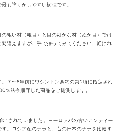
で最も塗りがしやすい樹種です。
目の粗い材（粗目）と目の細かな材（ぬか目）では
と間違えますが、手で持ってみてください。軽けれ
。７〜8年前にワシントン条約の第2項に指定され
00％法令順守した商品をご提供します。
に輸出されていました。ヨーロッパの古いアンティー
です。ロシア産のナラと、昔の日本のナラを比較す