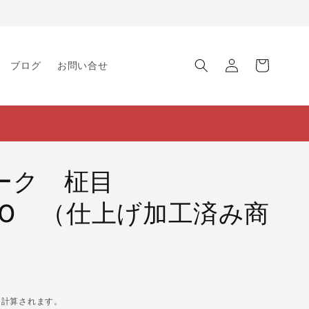
ロ
カ
グ
ー
ブログ
お問い合せ
イ
ト
ン
ーク 柾目
×200 （仕上げ加工済み商
に計算されます。