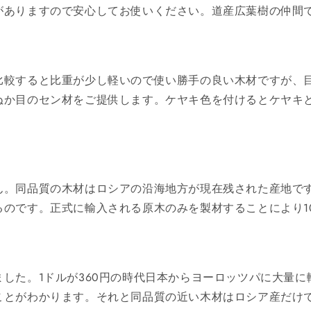
がありますので安心してお使いください。道産広葉樹の仲間
比較すると比重が少し軽いので使い勝手の良い木材ですが、
ぬか目のセン材をご提供します。ケヤキ色を付けるとケヤキ
ん。同品質の木材はロシアの沿海地方が現在残された産地です
のです。正式に輸入される原木のみを製材することにより1
した。1ドルが360円の時代日本からヨーロッツパに大量
ことがわかります。それと同品質の近い木材はロシア産だけ