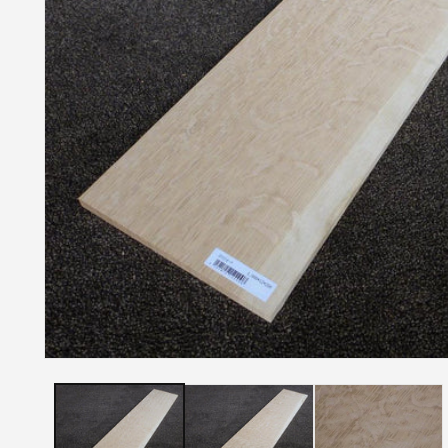
モ
ー
ダ
ル
で