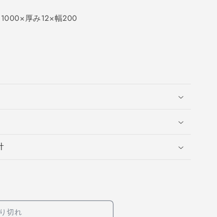
00×厚み12×幅200
計
り切れ