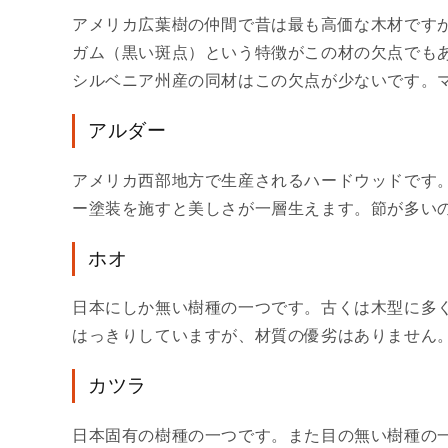
アメリカ広葉樹の仲間で昔は最も高価な木材です
ガム（黒い斑点）という特徴がこの材の欠点でも
シルベニア州産の同材はこの欠点が少ないです。
アルダー
アメリカ西部地方で生産されるハードウッドです
ー塗装を施すと美しさが一層生えます。節が多い
ホオ
日本にしか無い樹種の一つです。古くは木型に多
はっきりしていますが、材質の優劣はありません
カツラ
日本固有の樹種の一つです。また目の無い樹種の