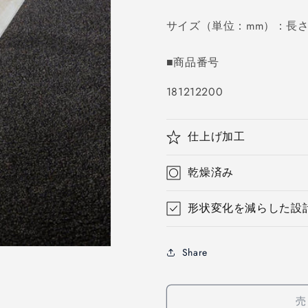
価
サイズ（単位：mm）：長さ10
格
■商品番号
SKU:
181212200
仕上げ加工
乾燥済み
形状変化を減らした設
Share
売