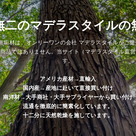
上
上
げ
げ
加
加
無二のマデラスタイルの
工
工
済
済
み
み
の無垢材は、オンリーワンの会社 マデラスタイルがご
商
商
る商品ではありません。当サイト（マデラスタイル直営
品）
品）
の
の
す。
数
数
量
量
アメリカ産材→直輸入
を
を
国内産→産地に赴いて直接買い付け
減
増
ら
や
南洋材→大手商社・大手サプライヤーから買い付け
す
す
流通を徹底的に簡素化しています。
十二分に天然乾燥を施しています。