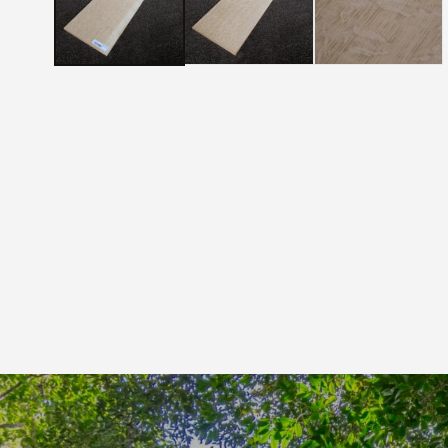
メ
デ
ィ
ア
(1)
を
開
く