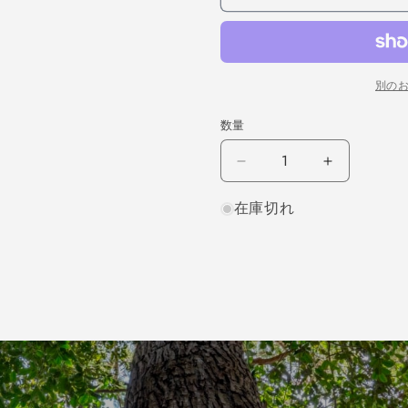
別の
数量
ホ
ホ
ワ
ワ
在庫切れ
イ
イ
ト
ト
オ
オ
ー
ー
ク
ク
柾
柾
目
目
1000×12×200
1000×12
（仕
（仕