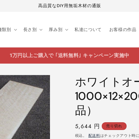
高品質なDIY用無垢木材の通販
種類別
長さ別
厚み別
私達について
お客様の作品
1万円以上ご購入で ｢送料無料｣ キャンペーン実施中
ホワイトオ
1000×12
品）
通
5,644 円
売り切れ
常
税込。
配送料
はチェックアウト時