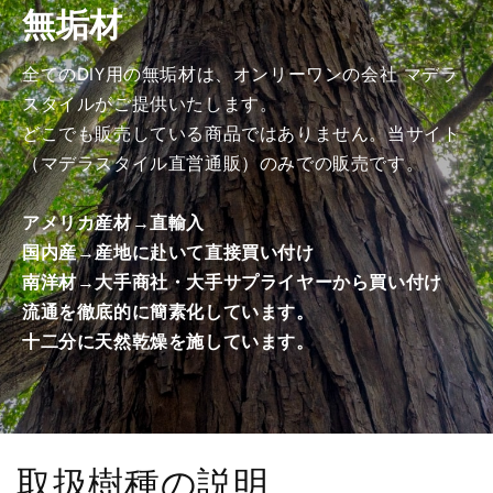
無垢材
上
上
げ
げ
加
加
全てのDIY用の無垢材は、オンリーワンの会社 マデラ
工
工
スタイルがご提供いたします。
済
済
どこでも販売している商品ではありません。当サイト
み
み
（マデラスタイル直営通販）のみでの販売です。
商
商
品）
品）
アメリカ産材→直輸入
の
の
国内産→産地に赴いて直接買い付け
数
数
南洋材→大手商社・大手サプライヤーから買い付け
量
量
を
を
流通を徹底的に簡素化しています。
減
増
十二分に天然乾燥を施しています。
ら
や
す
す
取扱樹種の説明