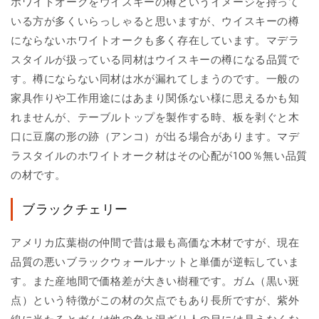
ホワイトオークをウイスキーの樽というイメージを持って
いる方が多くいらっしゃると思いますが、ウイスキーの樽
にならないホワイトオークも多く存在しています。マデラ
スタイルが扱っている同材はウイスキーの樽になる品質で
す。樽にならない同材は水が漏れてしまうのです。一般の
家具作りや工作用途にはあまり関係ない様に思えるかも知
れませんが、テーブルトップを製作する時、板を剥ぐと木
口に豆腐の形の跡（アンコ）が出る場合があります。マデ
ラスタイルのホワイトオーク材はその心配が100％無い品質
の材です。
ブラックチェリー
アメリカ広葉樹の仲間で昔は最も高価な木材ですが、現在
品質の悪いブラックウォールナットと単価が逆転していま
す。また産地間で価格差が大きい樹種です。ガム（黒い斑
点）という特徴がこの材の欠点でもあり長所ですが、紫外