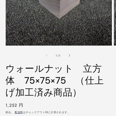
モ
ー
の
1
/
3
ダ
ル
ウォールナット 立方
で
メ
デ
体 75×75×75 （仕上
ィ
ア
げ加工済み商品）
(1)
(
を
開
く
通
1,252 円
常
税込。
配送料
はチェックアウト時に計算されます。