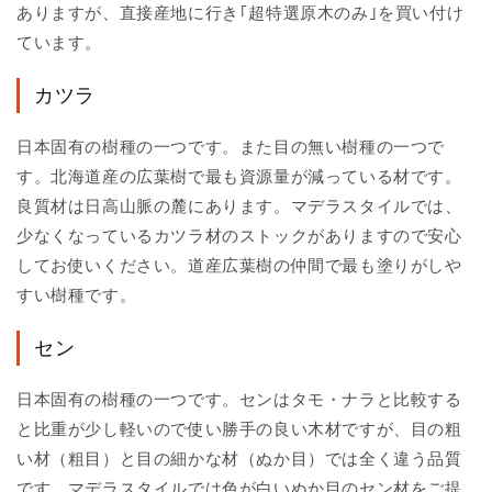
ありますが、直接産地に行き｢超特選原木のみ｣を買い付け
ています。
カツラ
日本固有の樹種の一つです。また目の無い樹種の一つで
す。北海道産の広葉樹で最も資源量が減っている材です。
良質材は日高山脈の麓にあります。マデラスタイルでは、
少なくなっているカツラ材のストックがありますので安心
してお使いください。道産広葉樹の仲間で最も塗りがしや
すい樹種です。
セン
日本固有の樹種の一つです。センはタモ・ナラと比較する
と比重が少し軽いので使い勝手の良い木材ですが、目の粗
い材（粗目）と目の細かな材（ぬか目）では全く違う品質
です。マデラスタイルでは色が白いぬか目のセン材をご提