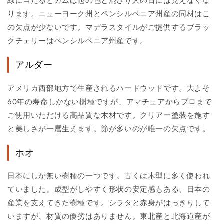
線に当たるとガムは他の色と混ざり人の目には見えなくな
ります。ニューヨーク州とペンシルベニア州産の同材はこ
の欠点が少ないです。マデラスタイルがご提供するブラッ
クチェリーはペンシルベニア州産です。
アルダー
アメリカ西部地方で生産されるハードウッドです。大よそ
60年の寿命しかない樹種ですが、アマチュアからプロまで
ご使用いただける高品質な木材です。クリアー塗装を施す
と美しさが一層生えます。節が多いのが唯一の欠点です。
ホオ
日本にしか無い樹種の一つです。古くは木型に多く使われ
ていました。成型がしやすく形状の安定感もある、日本の
産業を支えてきた樹種です。シラタと赤身がはっきりして
いますが、材質の優劣はありません。東北産と北海道産が