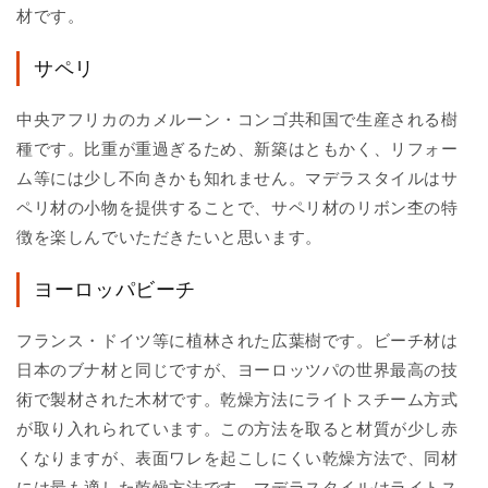
材です。
サペリ
中央アフリカのカメルーン・コンゴ共和国で生産される樹
種です。比重が重過ぎるため、新築はともかく、リフォー
ム等には少し不向きかも知れません。マデラスタイルはサ
ペリ材の小物を提供することで、サペリ材のリボン杢の特
徴を楽しんでいただきたいと思います。
ヨーロッパビーチ
フランス・ドイツ等に植林された広葉樹です。ビーチ材は
日本のブナ材と同じですが、ヨーロッツパの世界最高の技
術で製材された木材です。乾燥方法にライトスチーム方式
が取り入れられています。この方法を取ると材質が少し赤
くなりますが、表面ワレを起こしにくい乾燥方法で、同材
には最も適した乾燥方法です。マデラスタイルはライトス