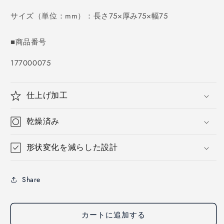
価
格
サイズ（単位：mm）：長さ75×厚み75×幅75
■商品番号
SKU:
177000075
仕上げ加工
乾燥済み
形状変化を減らした設計
Share
カートに追加する