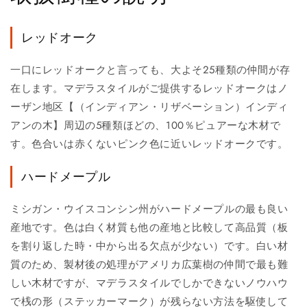
レッドオーク
一口にレッドオークと言っても、大よそ25種類の仲間が存
在します。マデラスタイルがご提供するレッドオークはノ
ーザン地区【（インディアン・リザベーション）インディ
アンの木】周辺の5種類ほどの、100％ピュアーな木材で
す。色合いは赤くないピンク色に近いレッドオークです。
ハードメープル
ミシガン・ウイスコンシン州がハードメープルの最も良い
産地です。色は白く材質も他の産地と比較して高品質（板
を割り返した時・中から出る欠点が少ない）です。白い材
質のため、製材後の処理がアメリカ広葉樹の仲間で最も難
しい木材ですが、マデラスタイルでしかできないノウハウ
で桟の形（ステッカーマーク）が残らない方法を駆使して