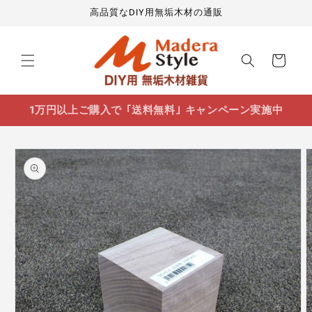
コンテ
高品質なDIY用無垢木材の通販
ンツに
進む
カ
ー
ト
1万円以上ご購入で ｢送料無料｣ キャンペーン実施中
商品情
報にス
キップ