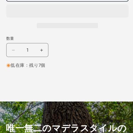
数量
ウ
ウ
ォ
ォ
低在庫：残り7個
ー
ー
ル
ル
ナ
ナ
ッ
ッ
ト
ト
立
立
方
方
体
体
75×75×75
75×75×75
唯一無二のマデラスタイルの
（仕
（仕