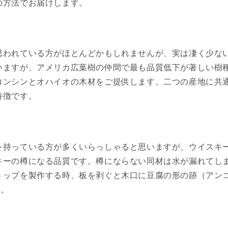
の方法でお届けします。
われている方がほとんどかもしれませんが、実は凄く少ない
いますが、アメリカ広葉樹の仲間で最も品質低下が著しい樹
コンシンとオハイオの木材をご提供します。二つの産地に共
特徴です。
を持っている方が多くいらっしゃると思いますが、ウイスキ
キーの樽になる品質です。樽にならない同材は水が漏れてし
トップを製作する時、板を剥ぐと木口に豆腐の形の跡（アン
す。