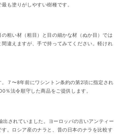
で最も塗りがしやすい樹種です。
目の粗い材（粗目）と目の細かな材（ぬか目）では
と間違えますが、手で持ってみてください。軽けれ
。７〜8年前にワシントン条約の第2項に指定され
00％法令順守した商品をご提供します。
に輸出されていました。ヨーロッパの古いアンティー
です。ロシア産のナラと、昔の日本のナラを比較す