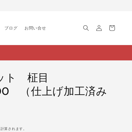
ロ
カ
グ
ー
ブログ
お問い合せ
イ
ト
ン
ット 柾目
×200 （仕上げ加工済み
に計算されます。