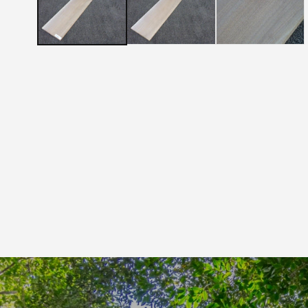
メ
デ
ィ
ア
(1)
を
開
く