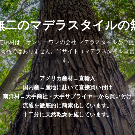
上
上
げ
げ
加
加
無二のマデラスタイルの
工
工
済
済
み
み
の無垢材は、オンリーワンの会社 マデラスタイルがご
商
商
る商品ではありません。当サイト（マデラスタイル直営
品）
品）
の
の
す。
数
数
量
量
アメリカ産材→直輸入
を
を
国内産→産地に赴いて直接買い付け
減
増
ら
や
南洋材→大手商社・大手サプライヤーから買い付け
す
す
流通を徹底的に簡素化しています。
十二分に天然乾燥を施しています。