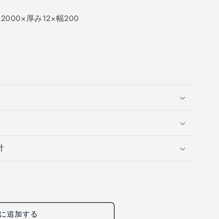
00×厚み12×幅200
計
に追加する