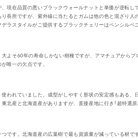
が、現在品質の悪いブラックウォールナットと単価が逆転し
あり長所ですが、紫外線に当たるとガムは他の色と混ざり人
マデラスタイルがご提供するブラックチェリーはペンシルベ
。大よそ60年の寿命しかない樹種ですが、アマチュアからプ
のが唯一の欠点です。
く使われていました。成型がしやすく形状の安定感もある、
。東北産と北海道産がありますが、直接産地に行き｢超特選原
一つです。北海道産の広葉樹で最も資源量が減っている材で