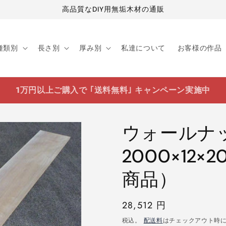
高品質なDIY用無垢木材の通販
種類別
長さ別
厚み別
私達について
お客様の作品
1万円以上ご購入で ｢送料無料｣ キャンペーン実施中
ウォールナ
2000×12
商品）
通
28,512 円
常
税込。
配送料
はチェックアウト時