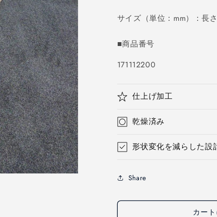
価
サイズ（単位：mm）：長さ20
格
■商品番号
SKU:
171112200
仕上げ加工
乾燥済み
形状変化を減らした設
Share
カート