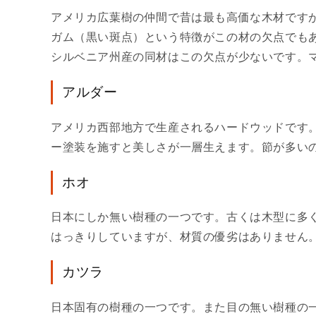
アメリカ広葉樹の仲間で昔は最も高価な木材です
ガム（黒い斑点）という特徴がこの材の欠点でも
シルベニア州産の同材はこの欠点が少ないです。
アルダー
アメリカ西部地方で生産されるハードウッドです
ー塗装を施すと美しさが一層生えます。節が多い
ホオ
日本にしか無い樹種の一つです。古くは木型に多
はっきりしていますが、材質の優劣はありません
カツラ
日本固有の樹種の一つです。また目の無い樹種の