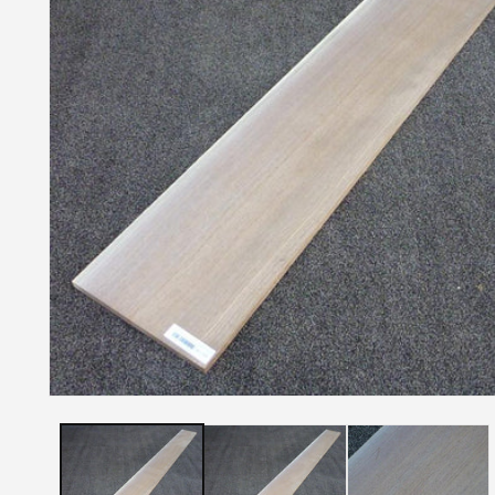
モ
ー
ダ
ル
で