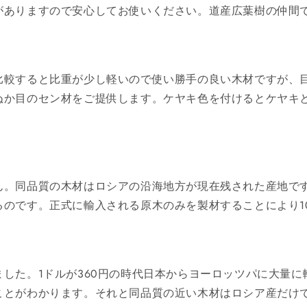
がありますので安心してお使いください。道産広葉樹の仲間
比較すると比重が少し軽いので使い勝手の良い木材ですが、
ぬか目のセン材をご提供します。ケヤキ色を付けるとケヤキ
ん。同品質の木材はロシアの沿海地方が現在残された産地です
のです。正式に輸入される原木のみを製材することにより1
した。1ドルが360円の時代日本からヨーロッツパに大量
ことがわかります。それと同品質の近い木材はロシア産だけ