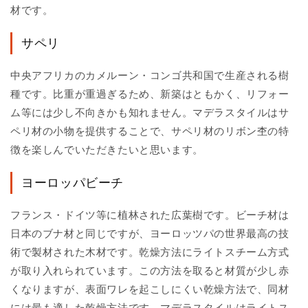
材です。
サペリ
中央アフリカのカメルーン・コンゴ共和国で生産される樹
種です。比重が重過ぎるため、新築はともかく、リフォー
ム等には少し不向きかも知れません。マデラスタイルはサ
ペリ材の小物を提供することで、サペリ材のリボン杢の特
徴を楽しんでいただきたいと思います。
ヨーロッパビーチ
フランス・ドイツ等に植林された広葉樹です。ビーチ材は
日本のブナ材と同じですが、ヨーロッツパの世界最高の技
術で製材された木材です。乾燥方法にライトスチーム方式
が取り入れられています。この方法を取ると材質が少し赤
くなりますが、表面ワレを起こしにくい乾燥方法で、同材
には最も適した乾燥方法です。マデラスタイルはライトス