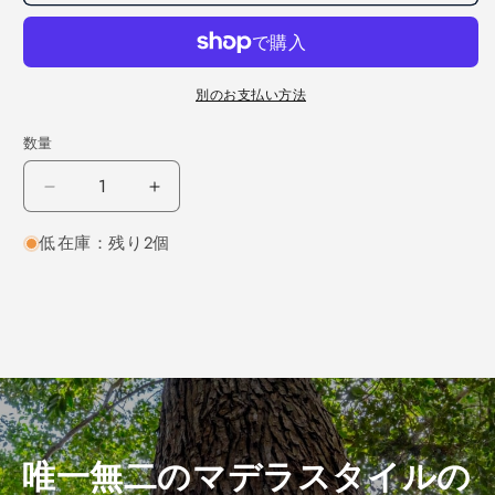
別のお支払い方法
数量
ウ
ウ
ォ
ォ
低在庫：残り2個
ー
ー
ル
ル
ナ
ナ
ッ
ッ
ト
ト
柾
柾
目
目
2000×12×130
2000×12×130
（仕
（仕
唯一無二のマデラスタイルの
上
上