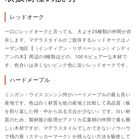
レッドオーク
一口にレッドオークと言っても、大よそ25種類の仲間が存
在します。マデラスタイルがご提供するレッドオークはノ
ーザン地区【（インディアン・リザベーション）インディ
アンの木】周辺の5種類ほどの、100％ピュアーな木材で
す。色合いは赤くないピンク色に近いレッドオークです。
ハードメープル
ミシガン・ウイスコンシン州がハードメープルの最も良い
産地です。色は白く材質も他の産地と比較して高品質（板
を割り返した時・中から出る欠点が少ない）です。白い材
質のため、製材後の処理がアメリカ広葉樹の仲間で最も難
しい木材ですが、マデラスタイルでしかできないノウハウ
で桟の形（ステッカーマーク）が残らない方法を駆使して