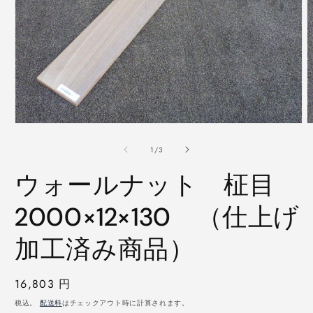
モ
ー
の
1
/
3
ダ
ル
ウォールナット 柾目
で
メ
デ
2000×12×130 （仕上げ
ィ
ア
加工済み商品）
(1)
(
を
開
く
通
16,803 円
常
税込。
配送料
はチェックアウト時に計算されます。