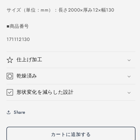
価
格
サイズ（単位：mm）：長さ2000×厚み12×幅130
■商品番号
SKU:
171112130
仕上げ加工
乾燥済み
形状変化を減らした設計
Share
カートに追加する