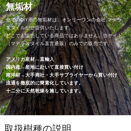
無垢材
げ
げ
加
加
工
工
全てのDIY用の無垢材は、オンリーワンの会社 マデラ
済
済
スタイルがご提供いたします。
み
み
どこでも販売している商品ではありません。当サイト
商
商
（マデラスタイル直営通販）のみでの販売です。
品）
品）
の
の
アメリカ産材→直輸入
数
数
国内産→産地に赴いて直接買い付け
量
量
南洋材→大手商社・大手サプライヤーから買い付け
を
を
減
増
流通を徹底的に簡素化しています。
ら
や
十二分に天然乾燥を施しています。
す
す
取扱樹種の説明