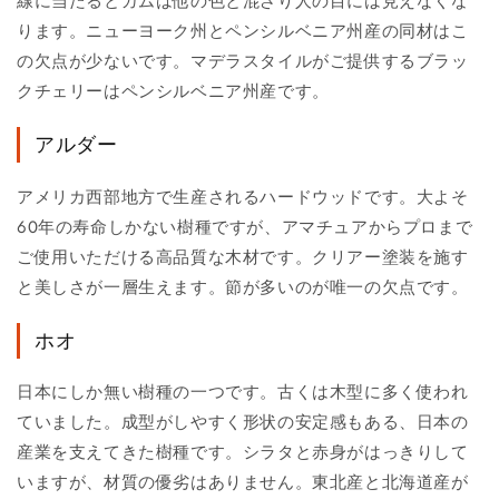
線に当たるとガムは他の色と混ざり人の目には見えなくな
ります。ニューヨーク州とペンシルベニア州産の同材はこ
の欠点が少ないです。マデラスタイルがご提供するブラッ
クチェリーはペンシルベニア州産です。
アルダー
アメリカ西部地方で生産されるハードウッドです。大よそ
60年の寿命しかない樹種ですが、アマチュアからプロまで
ご使用いただける高品質な木材です。クリアー塗装を施す
と美しさが一層生えます。節が多いのが唯一の欠点です。
ホオ
日本にしか無い樹種の一つです。古くは木型に多く使われ
ていました。成型がしやすく形状の安定感もある、日本の
産業を支えてきた樹種です。シラタと赤身がはっきりして
いますが、材質の優劣はありません。東北産と北海道産が