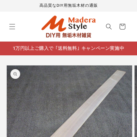
コンテ
高品質なDIY用無垢木材の通販
ンツに
進む
カ
ー
ト
1万円以上ご購入で ｢送料無料｣ キャンペーン実施中
商品情
報にス
キップ