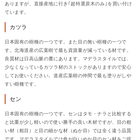
ありますが、直接産地に行き｢超特選原木のみ｣を買い付け
ています。
カツラ
日本固有の樹種の一つです。また目の無い樹種の一つで
す。北海道産の広葉樹で最も資源量が減っている材です。
良質材は日高山脈の麓にあります。マデラスタイルでは、
少なくなっているカツラ材のストックがありますので安心
してお使いください。道産広葉樹の仲間で最も塗りがしや
すい樹種です。
セン
日本固有の樹種の一つです。センはタモ・ナラと比較する
と比重が少し軽いので使い勝手の良い木材ですが、目の粗
い材（粗目）と目の細かな材（ぬか目）では全く違う品質
です。マデラスタイルでは色が白いぬか目のセン材をご提