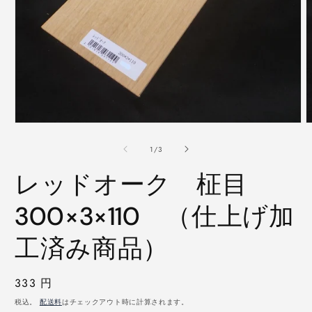
モ
ー
の
1
/
3
ダ
ル
レッドオーク 柾目
で
メ
デ
300×3×110 （仕上げ加
ィ
ア
工済み商品）
(1)
(
を
開
く
通
333 円
常
税込。
配送料
はチェックアウト時に計算されます。