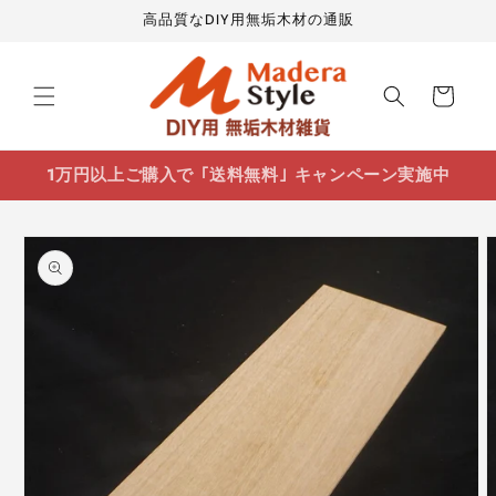
コンテ
高品質なDIY用無垢木材の通販
ンツに
進む
カ
ー
ト
1万円以上ご購入で ｢送料無料｣ キャンペーン実施中
商品情
報にス
キップ