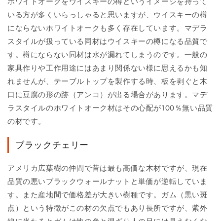
ホワイトオークをウイスキーの樽というイメージを持って
いる方が多くいらっしゃると思いますが、ウイスキーの樽
にならないホワイトオークも多く存在しています。マデラ
スタイルが扱っている同材はウイスキーの樽になる品質で
す。樽にならない同材は水が漏れてしまうのです。一般の
家具作りや工作用途にはあまり関係ない様に思えるかも知
れませんが、テーブルトップを製作する時、板を剥ぐと木
口に豆腐の形の跡（アンコ）が出る場合があります。マデ
ラスタイルのホワイトオーク材はその心配が100％無い品質
の材です。
ブラックチェリー
アメリカ広葉樹の仲間で昔は最も高価な木材ですが、現在
品質の悪いブラックウォールナットと単価が逆転していま
す。また産地間で価格差が大きい樹種です。ガム（黒い斑
点）という特徴がこの材の欠点でもあり長所ですが、紫外