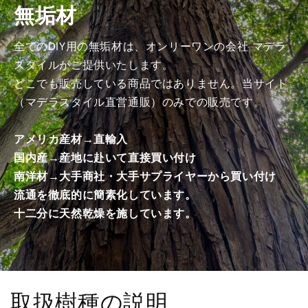
無垢材
加
加
工
工
済
済
全てのDIY用の無垢材は、オンリーワンの会社 マデラ
み
み
スタイルがご提供いたします。
商
商
どこでも販売している商品ではありません。当サイト
品）
品）
（マデラスタイル直営通販）のみでの販売です。
の
の
数
数
アメリカ産材→直輸入
量
量
国内産→産地に赴いて直接買い付け
を
を
南洋材→大手商社・大手サプライヤーから買い付け
減
増
ら
や
流通を徹底的に簡素化しています。
す
す
十二分に天然乾燥を施しています。
取扱樹種の説明