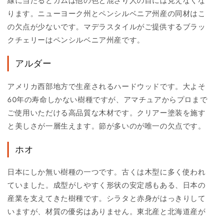
線に当たるとガムは他の色と混ざり人の目には見えなくな
ります。ニューヨーク州とペンシルベニア州産の同材はこ
の欠点が少ないです。マデラスタイルがご提供するブラッ
クチェリーはペンシルベニア州産です。
アルダー
アメリカ西部地方で生産されるハードウッドです。大よそ
60年の寿命しかない樹種ですが、アマチュアからプロまで
ご使用いただける高品質な木材です。クリアー塗装を施す
と美しさが一層生えます。節が多いのが唯一の欠点です。
ホオ
日本にしか無い樹種の一つです。古くは木型に多く使われ
ていました。成型がしやすく形状の安定感もある、日本の
産業を支えてきた樹種です。シラタと赤身がはっきりして
いますが、材質の優劣はありません。東北産と北海道産が