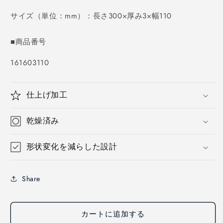
価
格
サイズ（単位：mm）：長さ300×厚み3×幅110
■商品番号
SKU:
161603110
仕上げ加工
乾燥済み
形状変化を減らした設計
Share
カートに追加する