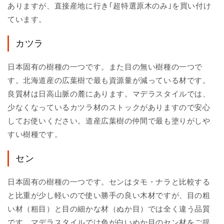
ありますが、直接産地に行き｢超特選原木のみ｣を買い付け
ています。
カツラ
日本固有の樹種の一つです。また目の無い樹種の一つで
す。北海道産の広葉樹で最も資源量が減っている材です。
良質材は日高山脈の麓にあります。マデラスタイルでは、
少なくなっているカツラ材のストックがありますので安心
してお使いください。道産広葉樹の仲間で最も塗りがしや
すい樹種です。
セン
日本固有の樹種の一つです。センはタモ・ナラと比較する
と比重が少し軽いので使い勝手の良い木材ですが、目の粗
い材（粗目）と目の細かな材（ぬか目）では全く違う品質
です。マデラスタイルでは色が白いぬか目のセン材をご提