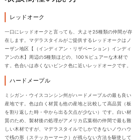
レッドオーク
一口にレッドオークと言っても、大よそ25種類の仲間が存
在します。マデラスタイルがご提供するレッドオークはノ
ーザン地区【（インディアン・リザベーション）インディ
アンの木】周辺の5種類ほどの、100％ピュアーな木材で
す。色合いは赤くないピンク色に近いレッドオークです。
ハードメープル
ミシガン・ウイスコンシン州がハードメープルの最も良い
産地です。色は白く材質も他の産地と比較して高品質（板
を割り返した時・中から出る欠点が少ない）です。白い材
質のため、製材後の処理がアメリカ広葉樹の仲間で最も難
しい木材ですが、マデラスタイルでしかできないノウハウ
で桟の形（ステッカーマーク）が残らない方法を駆使して