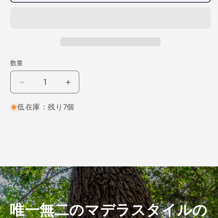
数量
レ
レ
ッ
ッ
低在庫：残り7個
ド
ド
オ
オ
ー
ー
ク
ク
柾
柾
目
目
300×3×110
300×3×110
（仕
（仕
上
上
唯一無二のマデラスタイルの
げ
げ