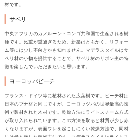
材です。
サペリ
中央アフリカのカメルーン・コンゴ共和国で生産される樹
種です。比重が重過ぎるため、新築はともかく、リフォー
ム等には少し不向きかも知れません。マデラスタイルはサ
ペリ材の小物を提供することで、サペリ材のリボン杢の特
徴を楽しんでいただきたいと思います。
ヨーロッパビーチ
フランス・ドイツ等に植林された広葉樹です。ビーチ材は
日本のブナ材と同じですが、ヨーロッツパの世界最高の技
術で製材された木材です。乾燥方法にライトスチーム方式
が取り入れられています。この方法を取ると材質が少し赤
くなりますが、表面ワレを起こしにくい乾燥方法で、同材
には最も適した乾燥方法です。マデラスタイルはライトス