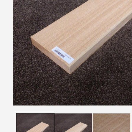
モ
ー
ダ
ル
で