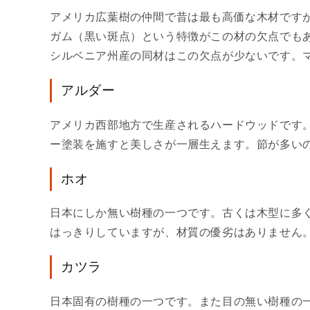
アメリカ広葉樹の仲間で昔は最も高価な木材です
ガム（黒い斑点）という特徴がこの材の欠点でも
シルベニア州産の同材はこの欠点が少ないです。
アルダー
アメリカ西部地方で生産されるハードウッドです
ー塗装を施すと美しさが一層生えます。節が多い
ホオ
日本にしか無い樹種の一つです。古くは木型に多
はっきりしていますが、材質の優劣はありません
カツラ
日本固有の樹種の一つです。また目の無い樹種の