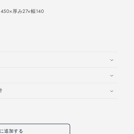
0×厚み27×幅140
計
に追加する