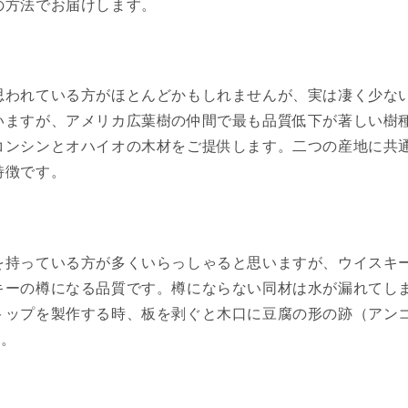
の方法でお届けします。
われている方がほとんどかもしれませんが、実は凄く少ない
いますが、アメリカ広葉樹の仲間で最も品質低下が著しい樹
コンシンとオハイオの木材をご提供します。二つの産地に共
特徴です。
を持っている方が多くいらっしゃると思いますが、ウイスキ
キーの樽になる品質です。樽にならない同材は水が漏れてし
トップを製作する時、板を剥ぐと木口に豆腐の形の跡（アン
す。