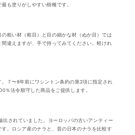
で最も塗りがしやすい樹種です。
目の粗い材（粗目）と目の細かな材（ぬか目）では
と間違えますが、手で持ってみてください。軽けれ
。７〜8年前にワシントン条約の第2項に指定され
00％法令順守した商品をご提供します。
に輸出されていました。ヨーロッパの古いアンティー
です。ロシア産のナラと、昔の日本のナラを比較す