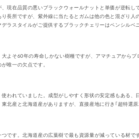
が、現在品質の悪いブラックウォールナットと単価が逆転し
あり長所ですが、紫外線に当たるとガムは他の色と混ざり人
マデラスタイルがご提供するブラックチェリーはペンシルベ
。大よそ60年の寿命しかない樹種ですが、アマチュアからプ
のが唯一の欠点です。
く使われていました。成型がしやすく形状の安定感もある、
。東北産と北海道産がありますが、直接産地に行き｢超特選原
一つです。北海道産の広葉樹で最も資源量が減っている材で