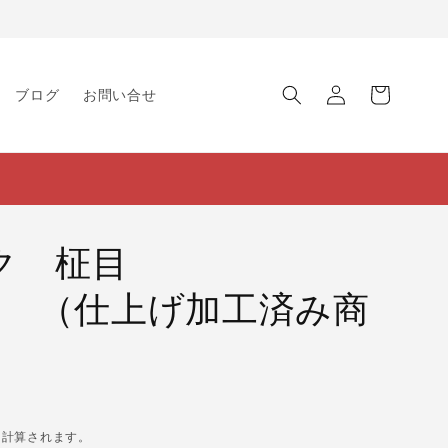
ロ
カ
グ
ー
ブログ
お問い合せ
イ
ト
ン
ーク 柾目
140 （仕上げ加工済み商
に計算されます。