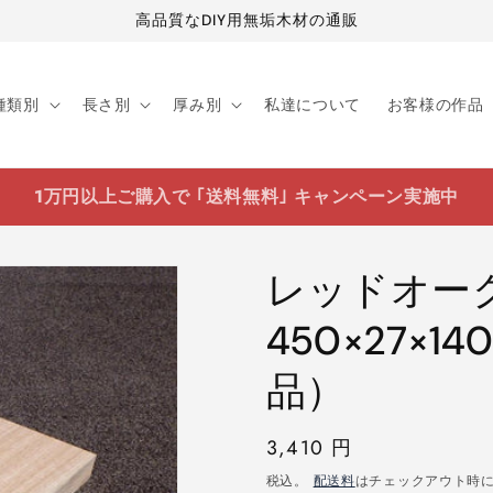
高品質なDIY用無垢木材の通販
種類別
長さ別
厚み別
私達について
お客様の作品
1万円以上ご購入で ｢送料無料｣ キャンペーン実施中
レッドオ
450×27×
品）
通
3,410 円
常
税込。
配送料
はチェックアウト時