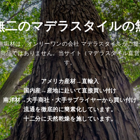
げ
げ
加
加
工
工
無二のマデラスタイルの
済
済
み
み
商
商
の無垢材は、オンリーワンの会社 マデラスタイルがご
品）
品）
る商品ではありません。当サイト（マデラスタイル直営
の
の
数
数
す。
量
量
を
を
アメリカ産材→直輸入
減
増
国内産→産地に赴いて直接買い付け
ら
や
す
す
南洋材→大手商社・大手サプライヤーから買い付け
流通を徹底的に簡素化しています。
十二分に天然乾燥を施しています。