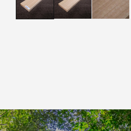
メ
デ
ィ
ア
(1)
を
開
く