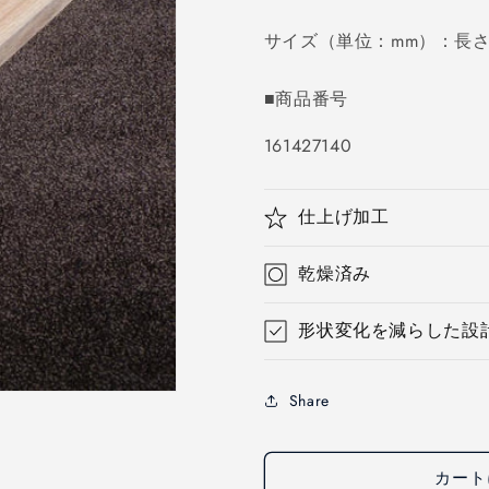
価
サイズ（単位：mm）：長さ45
格
■商品番号
SKU:
161427140
仕上げ加工
乾燥済み
形状変化を減らした設
Share
カート