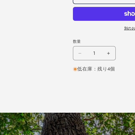
別の
数量
レ
レ
ッ
ッ
低在庫：残り4個
ド
ド
オ
オ
ー
ー
ク
ク
柾
柾
目
目
450×27×140
450×27×
（仕
（仕
上
上