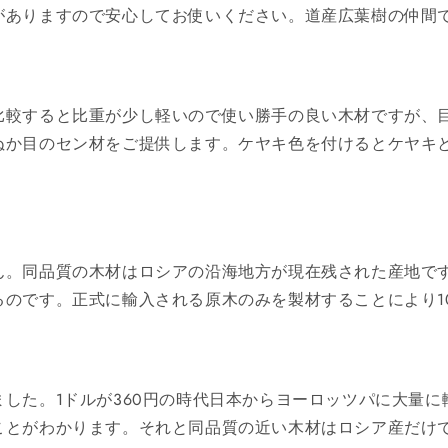
がありますので安心してお使いください。道産広葉樹の仲間
比較すると比重が少し軽いので使い勝手の良い木材ですが、
ぬか目のセン材をご提供します。ケヤキ色を付けるとケヤキ
ん。同品質の木材はロシアの沿海地方が現在残された産地です
のです。正式に輸入される原木のみを製材することにより1
した。1ドルが360円の時代日本からヨーロッツパに大量
ことがわかります。それと同品質の近い木材はロシア産だけ