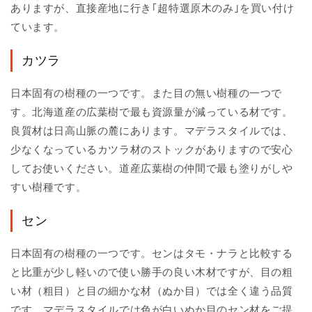
ありますが、直接産地に行き｢超特選原木のみ｣を買い付け
ています。
カツラ
日本固有の樹種の一つです。また目の無い樹種の一つで
す。北海道産の広葉樹で最も資源量が減っている材です。
良質材は日高山脈の麓にあります。マデラスタイルでは、
少なくなっているカツラ材のストックがありますので安心
してお使いください。道産広葉樹の仲間で最も塗りがしや
すい樹種です。
セン
日本固有の樹種の一つです。センはタモ・ナラと比較する
と比重が少し軽いので使い勝手の良い木材ですが、目の粗
い材（粗目）と目の細かな材（ぬか目）では全く違う品質
です。マデラスタイルでは色が白いぬか目のセン材をご提