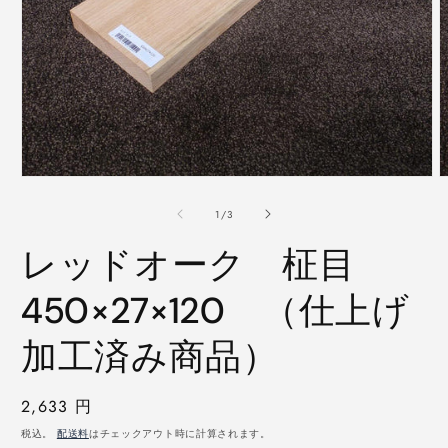
モ
ー
の
1
/
3
ダ
ル
レッドオーク 柾目
で
メ
デ
450×27×120 （仕上げ
ィ
ア
加工済み商品）
(1)
(
を
開
く
通
2,633 円
常
税込。
配送料
はチェックアウト時に計算されます。