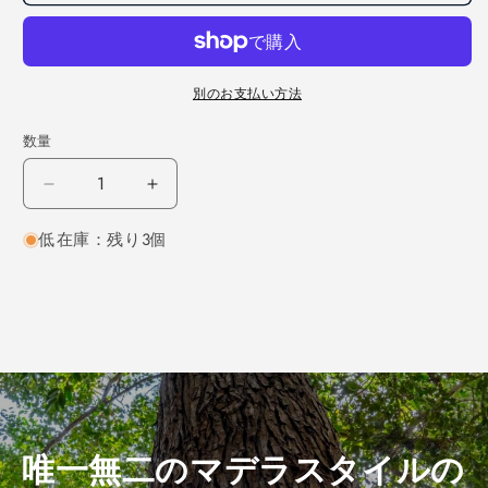
別のお支払い方法
数量
レ
レ
ッ
ッ
低在庫：残り3個
ド
ド
オ
オ
ー
ー
ク
ク
柾
柾
目
目
450×27×120
450×27×120
（仕
（仕
上
上
唯一無二のマデラスタイルの
げ
げ