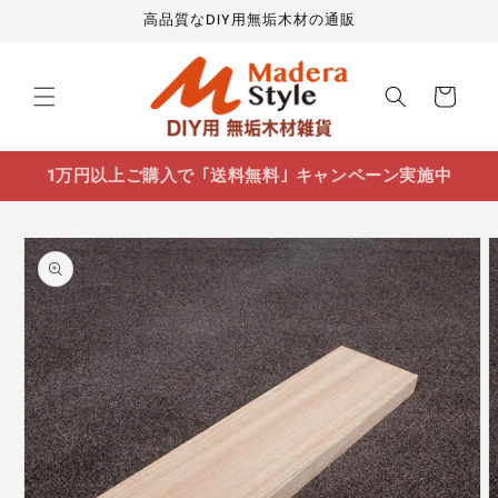
コンテ
高品質なDIY用無垢木材の通販
ンツに
進む
カ
ー
ト
1万円以上ご購入で ｢送料無料｣ キャンペーン実施中
商品情
報にス
キップ