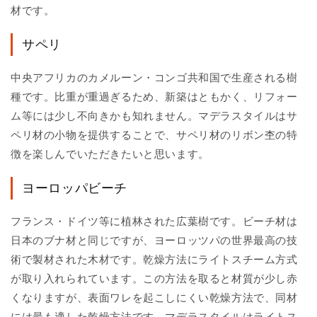
材です。
サペリ
中央アフリカのカメルーン・コンゴ共和国で生産される樹
種です。比重が重過ぎるため、新築はともかく、リフォー
ム等には少し不向きかも知れません。マデラスタイルはサ
ペリ材の小物を提供することで、サペリ材のリボン杢の特
徴を楽しんでいただきたいと思います。
ヨーロッパビーチ
フランス・ドイツ等に植林された広葉樹です。ビーチ材は
日本のブナ材と同じですが、ヨーロッツパの世界最高の技
術で製材された木材です。乾燥方法にライトスチーム方式
が取り入れられています。この方法を取ると材質が少し赤
くなりますが、表面ワレを起こしにくい乾燥方法で、同材
には最も適した乾燥方法です。マデラスタイルはライトス