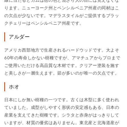
線に当たるとガムは他の色と混ざり人の目には見えなくな
ります。ニューヨーク州とペンシルベニア州産の同材はこ
の欠点が少ないです。マデラスタイルがご提供するブラッ
クチェリーはペンシルベニア州産です。
アルダー
アメリカ西部地方で生産されるハードウッドです。大よそ
60年の寿命しかない樹種ですが、アマチュアからプロまで
ご使用いただける高品質な木材です。クリアー塗装を施す
と美しさが一層生えます。節が多いのが唯一の欠点です。
ホオ
日本にしか無い樹種の一つです。古くは木型に多く使われ
ていました。成型がしやすく形状の安定感もある、日本の
産業を支えてきた樹種です。シラタと赤身がはっきりして
いますが、材質の優劣はありません。東北産と北海道産が