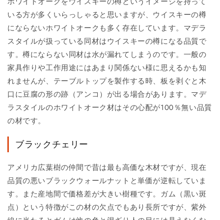
ホワイトオークをウイスキーの樽というイメージを持って
いる方が多くいらっしゃると思いますが、ウイスキーの樽
にならないホワイトオークも多く存在しています。マデラ
スタイルが扱っている同材はウイスキーの樽になる品質で
す。樽にならない同材は水が漏れてしまうのです。一般の
家具作りや工作用途にはあまり関係ない様に思えるかも知
れませんが、テーブルトップを製作する時、板を剥ぐと木
口に豆腐の形の跡（アンコ）が出る場合があります。マデ
ラスタイルのホワイトオーク材はその心配が100％無い品質
の材です。
ブラックチェリー
アメリカ広葉樹の仲間で昔は最も高価な木材ですが、現在
品質の悪いブラックウォールナットと単価が逆転していま
す。また産地間で価格差が大きい樹種です。ガム（黒い斑
点）という特徴がこの材の欠点でもあり長所ですが、紫外