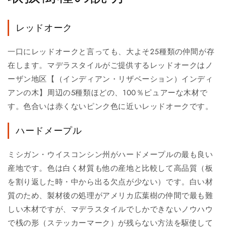
レッドオーク
一口にレッドオークと言っても、大よそ25種類の仲間が存
在します。マデラスタイルがご提供するレッドオークはノ
ーザン地区【（インディアン・リザベーション）インディ
アンの木】周辺の5種類ほどの、100％ピュアーな木材で
す。色合いは赤くないピンク色に近いレッドオークです。
ハードメープル
ミシガン・ウイスコンシン州がハードメープルの最も良い
産地です。色は白く材質も他の産地と比較して高品質（板
を割り返した時・中から出る欠点が少ない）です。白い材
質のため、製材後の処理がアメリカ広葉樹の仲間で最も難
しい木材ですが、マデラスタイルでしかできないノウハウ
で桟の形（ステッカーマーク）が残らない方法を駆使して