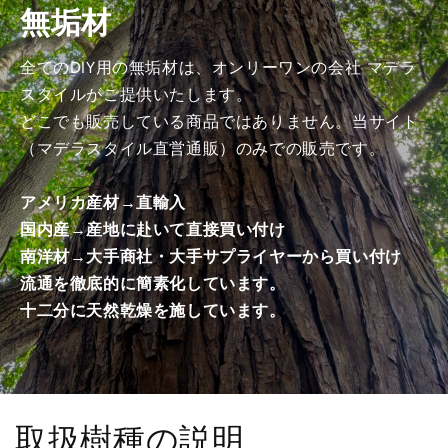
無垢材
加
加
工
工
済
済
全てのDIY用の無垢材は、オンリーワンの会社 マデラ
み
み
スタイルがご提供いたします。
商
商
どこでも販売している商品ではありません。当サイト
品）
品）
（マデラスタイル直営通販）のみでの販売です。
の
の
数
数
アメリカ産材→直輸入
量
量
国内産→産地に赴いて直接買い付け
を
を
南洋材→大手商社・大手サプライヤーから買い付け
減
増
ら
や
流通を徹底的に簡素化しています。
す
す
十二分に天然乾燥を施しています。
取扱樹種の説明