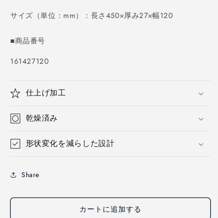
価
格
サイズ（単位：mm）：長さ450×厚み27×幅120
■商品番号
SKU:
161427120
仕上げ加工
乾燥済み
形状変化を減らした設計
Share
カートに追加する