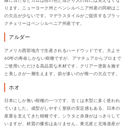
線に当たるとガムは他の色と混ざり人の目には見えなくな
ります。ニューヨーク州とペンシルベニア州産の同材はこ
の欠点が少ないです。マデラスタイルがご提供するブラッ
クチェリーはペンシルベニア州産です。
アルダー
アメリカ西部地方で生産されるハードウッドです。大よそ
60年の寿命しかない樹種ですが、アマチュアからプロまで
ご使用いただける高品質な木材です。クリアー塗装を施す
と美しさが一層生えます。節が多いのが唯一の欠点です。
ホオ
日本にしか無い樹種の一つです。古くは木型に多く使われ
ていました。成型がしやすく形状の安定感もある、日本の
産業を支えてきた樹種です。シラタと赤身がはっきりして
いますが、材質の優劣はありません。東北産と北海道産が