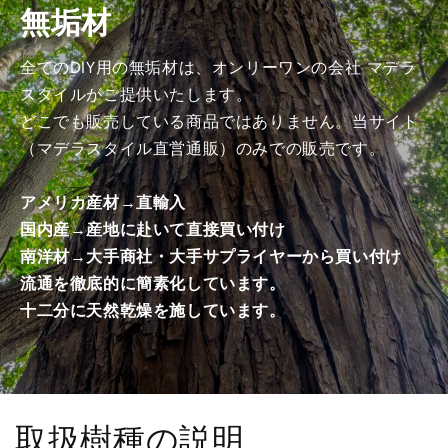
無垢材
加
加
工
工
済
済
全てのDIY用の無垢材は、オンリーワンの会社 マデラ
み
み
スタイルがご提供いたします。
商
商
どこでも販売している商品ではありません。当サイト
品）
品）
（マデラスタイル直営通販）のみでの販売です。
の
の
数
数
アメリカ産材→直輸入
量
量
国内産→産地に赴いて直接買い付け
を
を
南洋材→大手商社・大手サプライヤーから買い付け
減
増
ら
や
流通を徹底的に簡素化しています。
す
す
十二分に天然乾燥を施しています。
取扱樹種の説明