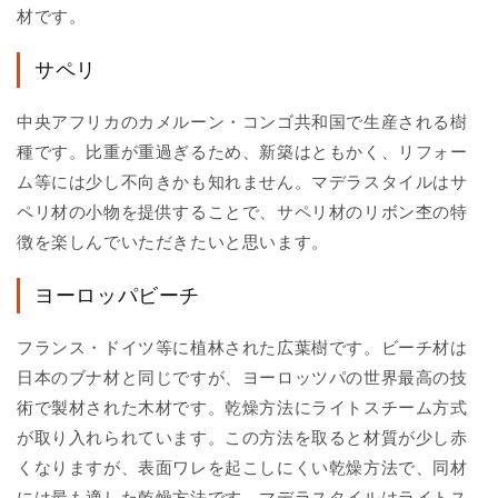
材です。
サペリ
中央アフリカのカメルーン・コンゴ共和国で生産される樹
種です。比重が重過ぎるため、新築はともかく、リフォー
ム等には少し不向きかも知れません。マデラスタイルはサ
ペリ材の小物を提供することで、サペリ材のリボン杢の特
徴を楽しんでいただきたいと思います。
ヨーロッパビーチ
フランス・ドイツ等に植林された広葉樹です。ビーチ材は
日本のブナ材と同じですが、ヨーロッツパの世界最高の技
術で製材された木材です。乾燥方法にライトスチーム方式
が取り入れられています。この方法を取ると材質が少し赤
くなりますが、表面ワレを起こしにくい乾燥方法で、同材
には最も適した乾燥方法です。マデラスタイルはライトス