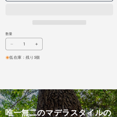
数量
レ
レ
ッ
ッ
低在庫：残り5個
ド
ド
オ
オ
ー
ー
ク
ク
柾
柾
目
目
1000×12×220
1000×12×220
（仕
（仕
上
上
唯一無二のマデラスタイルの
げ
げ