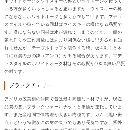
ホワイトオークをウイスキーの樽というイメージを持って
いる方が多くいらっしゃると思いますが、ウイスキーの樽
にならないホワイトオークも多く存在しています。マデラ
スタイルが扱っている同材はウイスキーの樽になる品質で
す。樽にならない同材は水が漏れてしまうのです。一般の
家具作りや工作用途にはあまり関係ない様に思えるかも知
れませんが、テーブルトップを製作する時、板を剥ぐと木
口に豆腐の形の跡（アンコ）が出る場合があります。マデ
ラスタイルのホワイトオーク材はその心配が100％無い品質
の材です。
ブラックチェリー
アメリカ広葉樹の仲間で昔は最も高価な木材ですが、現在
品質の悪いブラックウォールナットと単価が逆転していま
す。また産地間で価格差が大きい樹種です。ガム（黒い斑
点）という特徴がこの材の欠点でもあり長所ですが、紫外