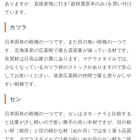
ありますが、直接産地に行き｢超特選原木のみ｣を買い付け
ています。
カツラ
日本固有の樹種の一つです。また目の無い樹種の一つで
す。北海道産の広葉樹で最も資源量が減っている材です。
良質材は日高山脈の麓にあります。マデラスタイルでは、
少なくなっているカツラ材のストックがありますので安心
してお使いください。道産広葉樹の仲間で最も塗りがしや
すい樹種です。
セン
日本固有の樹種の一つです。センはタモ・ナラと比較する
と比重が少し軽いので使い勝手の良い木材ですが、目の粗
い材（粗目）と目の細かな材（ぬか目）では全く違う品質
です。マデラスタイルでは色が白いぬか目のセン材をご提