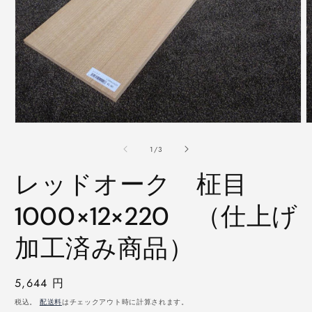
モ
ー
の
1
/
3
ダ
ル
レッドオーク 柾目
で
メ
デ
1000×12×220 （仕上げ
ィ
ア
加工済み商品）
(1)
(
を
開
く
通
5,644 円
常
税込。
配送料
はチェックアウト時に計算されます。