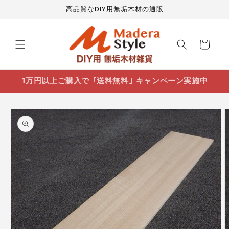
コンテ
高品質なDIY用無垢木材の通販
ンツに
進む
カ
ー
ト
1万円以上ご購入で ｢送料無料｣ キャンペーン実施中
商品情
報にス
キップ