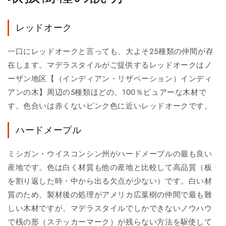
レッドオーク
一口にレッドオークと言っても、大よそ25種類の仲間が存
在します。マデラスタイルがご提供するレッドオークはノ
ーザン地区【（インディアン・リザベーション）インディ
アンの木】周辺の5種類ほどの、100％ピュアーな木材で
す。色合いは赤くないピンク色に近いレッドオークです。
ハードメープル
ミシガン・ウイスコンシン州がハードメープルの最も良い
産地です。色は白く材質も他の産地と比較して高品質（板
を割り返した時・中から出る欠点が少ない）です。白い材
質のため、製材後の処理がアメリカ広葉樹の仲間で最も難
しい木材ですが、マデラスタイルでしかできないノウハウ
で桟の形（ステッカーマーク）が残らない方法を駆使して