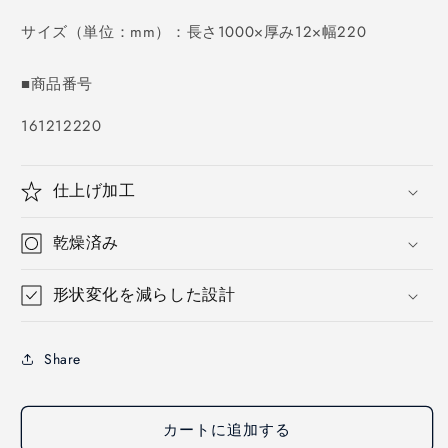
価
格
サイズ（単位：mm）：長さ1000×厚み12×幅220
■商品番号
SKU:
161212220
仕上げ加工
乾燥済み
形状変化を減らした設計
Share
カートに追加する