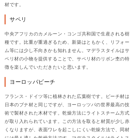
材です。
サペリ
中央アフリカのカメルーン・コンゴ共和国で生産される樹
種です。比重が重過ぎるため、新築はともかく、リフォー
ム等には少し不向きかも知れません。マデラスタイルはサ
ペリ材の小物を提供することで、サペリ材のリボン杢の特
徴を楽しんでいただきたいと思います。
ヨーロッパビーチ
フランス・ドイツ等に植林された広葉樹です。ビーチ材は
日本のブナ材と同じですが、ヨーロッツパの世界最高の技
術で製材された木材です。乾燥方法にライトスチーム方式
が取り入れられています。この方法を取ると材質が少し赤
くなりますが、表面ワレを起こしにくい乾燥方法で、同材
には最も適した乾燥方法です。マデラスタイルはライトス