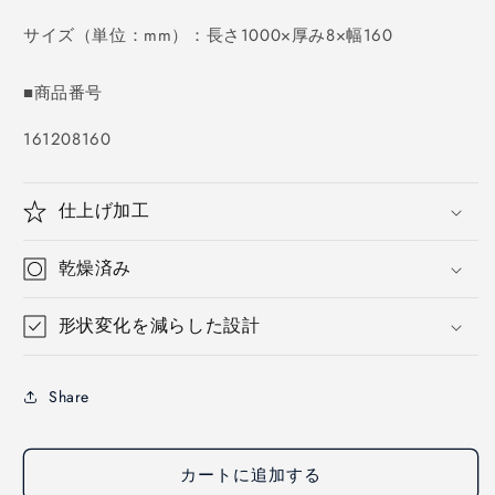
価
格
サイズ（単位：mm）：長さ1000×厚み8×幅160
■商品番号
SKU:
161208160
仕上げ加工
乾燥済み
形状変化を減らした設計
Share
カートに追加する