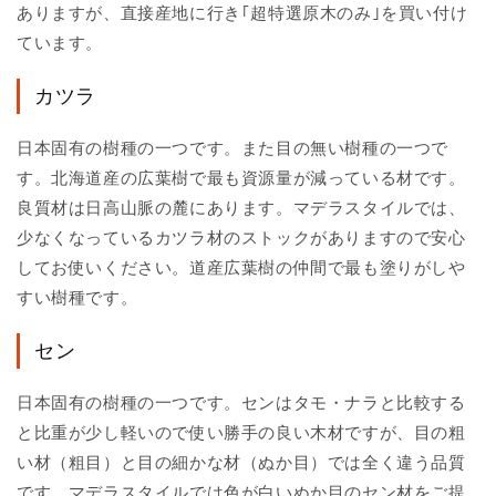
ありますが、直接産地に行き｢超特選原木のみ｣を買い付け
ています。
カツラ
日本固有の樹種の一つです。また目の無い樹種の一つで
す。北海道産の広葉樹で最も資源量が減っている材です。
良質材は日高山脈の麓にあります。マデラスタイルでは、
少なくなっているカツラ材のストックがありますので安心
してお使いください。道産広葉樹の仲間で最も塗りがしや
すい樹種です。
セン
日本固有の樹種の一つです。センはタモ・ナラと比較する
と比重が少し軽いので使い勝手の良い木材ですが、目の粗
い材（粗目）と目の細かな材（ぬか目）では全く違う品質
です。マデラスタイルでは色が白いぬか目のセン材をご提