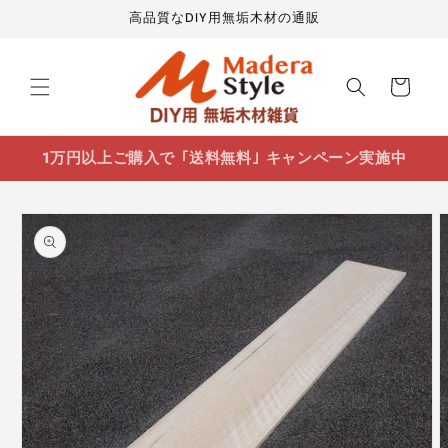
コンテ
高品質なDIY用無垢木材の通販
ンツに
進む
カ
ー
ト
1万円以上ご購入で ｢送料無料｣ キャンペーン実施中
商品情
報にス
キップ