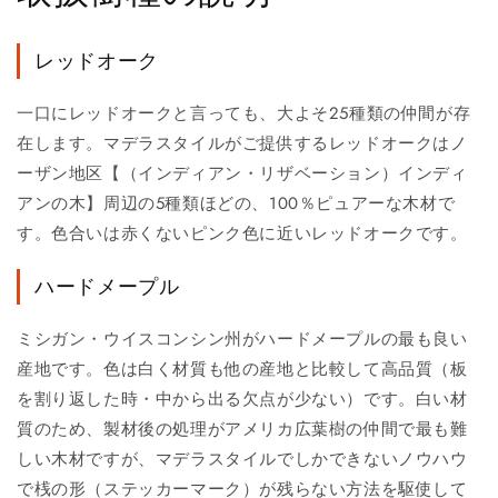
レッドオーク
一口にレッドオークと言っても、大よそ25種類の仲間が存
在します。マデラスタイルがご提供するレッドオークはノ
ーザン地区【（インディアン・リザベーション）インディ
アンの木】周辺の5種類ほどの、100％ピュアーな木材で
す。色合いは赤くないピンク色に近いレッドオークです。
ハードメープル
ミシガン・ウイスコンシン州がハードメープルの最も良い
産地です。色は白く材質も他の産地と比較して高品質（板
を割り返した時・中から出る欠点が少ない）です。白い材
質のため、製材後の処理がアメリカ広葉樹の仲間で最も難
しい木材ですが、マデラスタイルでしかできないノウハウ
で桟の形（ステッカーマーク）が残らない方法を駆使して