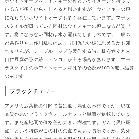
ホワイトオークをウイスキーの樽というイメージを持って
いる方が多くいらっしゃると思いますが、ウイスキーの樽
にならないホワイトオークも多く存在しています。マデラ
スタイルが扱っている同材はウイスキーの樽になる品質で
す。樽にならない同材は水が漏れてしまうのです。一般の
家具作りや工作用途にはあまり関係ない様に思えるかも知
れませんが、テーブルトップを製作する時、板を剥ぐと木
口に豆腐の形の跡（アンコ）が出る場合があります。マデ
ラスタイルのホワイトオーク材はその心配が100％無い品質
の材です。
ブラックチェリー
アメリカ広葉樹の仲間で昔は最も高価な木材ですが、現在
品質の悪いブラックウォールナットと単価が逆転していま
す。また産地間で価格差が大きい樹種です。ガム（黒い斑
点）という特徴がこの材の欠点でもあり長所ですが、紫外