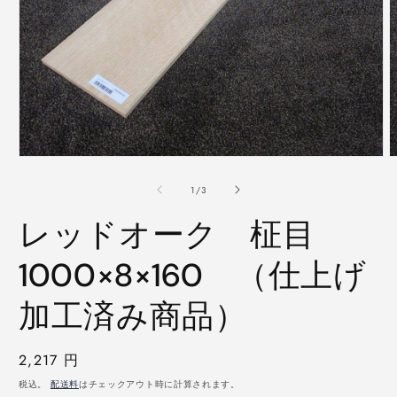
モ
ー
の
1
/
3
ダ
ル
レッドオーク 柾目
で
メ
デ
1000×8×160 （仕上げ
ィ
ア
加工済み商品）
(1)
(
を
開
く
通
2,217 円
常
税込。
配送料
はチェックアウト時に計算されます。