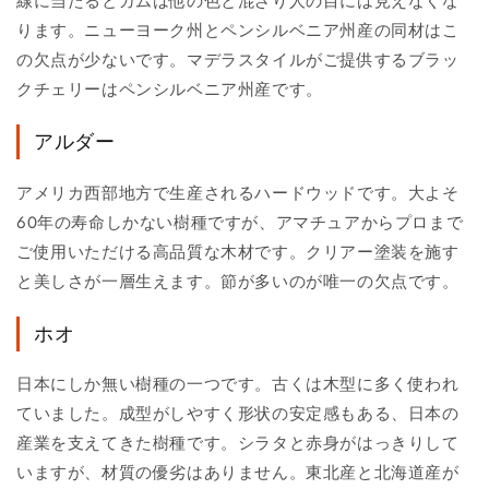
線に当たるとガムは他の色と混ざり人の目には見えなくな
ります。ニューヨーク州とペンシルベニア州産の同材はこ
の欠点が少ないです。マデラスタイルがご提供するブラッ
クチェリーはペンシルベニア州産です。
アルダー
アメリカ西部地方で生産されるハードウッドです。大よそ
60年の寿命しかない樹種ですが、アマチュアからプロまで
ご使用いただける高品質な木材です。クリアー塗装を施す
と美しさが一層生えます。節が多いのが唯一の欠点です。
ホオ
日本にしか無い樹種の一つです。古くは木型に多く使われ
ていました。成型がしやすく形状の安定感もある、日本の
産業を支えてきた樹種です。シラタと赤身がはっきりして
いますが、材質の優劣はありません。東北産と北海道産が