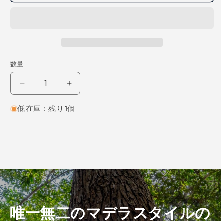
数量
レ
レ
ッ
ッ
低在庫：残り1個
ド
ド
オ
オ
ー
ー
ク
ク
柾
柾
目
目
1000×8×160
1000×8×160
（仕
（仕
上
上
唯一無二のマデラスタイルの
げ
げ