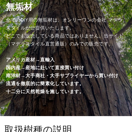
無垢材
加
加
工
工
済
済
全てのDIY用の無垢材は、オンリーワンの会社 マデラ
み
み
スタイルがご提供いたします。
商
商
どこでも販売している商品ではありません。当サイト
品）
品）
（マデラスタイル直営通販）のみでの販売です。
の
の
数
数
アメリカ産材→直輸入
量
量
国内産→産地に赴いて直接買い付け
を
を
南洋材→大手商社・大手サプライヤーから買い付け
減
増
ら
や
流通を徹底的に簡素化しています。
す
す
十二分に天然乾燥を施しています。
取扱樹種の説明