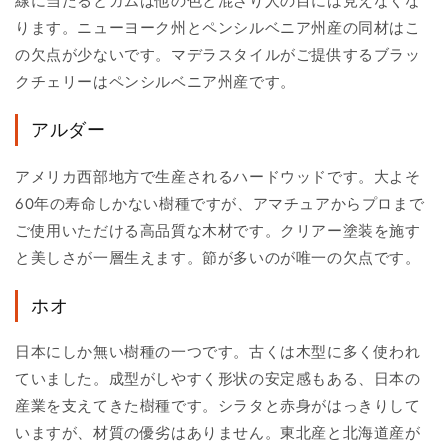
線に当たるとガムは他の色と混ざり人の目には見えなくな
ります。ニューヨーク州とペンシルベニア州産の同材はこ
の欠点が少ないです。マデラスタイルがご提供するブラッ
クチェリーはペンシルベニア州産です。
アルダー
アメリカ西部地方で生産されるハードウッドです。大よそ
60年の寿命しかない樹種ですが、アマチュアからプロまで
ご使用いただける高品質な木材です。クリアー塗装を施す
と美しさが一層生えます。節が多いのが唯一の欠点です。
ホオ
日本にしか無い樹種の一つです。古くは木型に多く使われ
ていました。成型がしやすく形状の安定感もある、日本の
産業を支えてきた樹種です。シラタと赤身がはっきりして
いますが、材質の優劣はありません。東北産と北海道産が