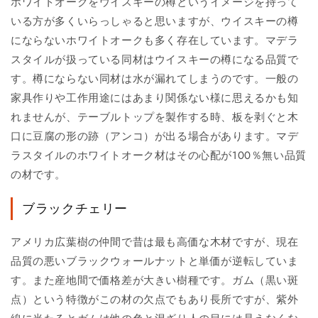
ホワイトオークをウイスキーの樽というイメージを持って
いる方が多くいらっしゃると思いますが、ウイスキーの樽
にならないホワイトオークも多く存在しています。マデラ
スタイルが扱っている同材はウイスキーの樽になる品質で
す。樽にならない同材は水が漏れてしまうのです。一般の
家具作りや工作用途にはあまり関係ない様に思えるかも知
れませんが、テーブルトップを製作する時、板を剥ぐと木
口に豆腐の形の跡（アンコ）が出る場合があります。マデ
ラスタイルのホワイトオーク材はその心配が100％無い品質
の材です。
ブラックチェリー
アメリカ広葉樹の仲間で昔は最も高価な木材ですが、現在
品質の悪いブラックウォールナットと単価が逆転していま
す。また産地間で価格差が大きい樹種です。ガム（黒い斑
点）という特徴がこの材の欠点でもあり長所ですが、紫外