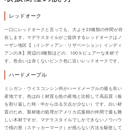
レッドオーク
一口にレッドオークと言っても、大よそ25種類の仲間が存
在します。マデラスタイルがご提供するレッドオークはノ
ーザン地区【（インディアン・リザベーション）インディ
アンの木】周辺の5種類ほどの、100％ピュアーな木材で
す。色合いは赤くないピンク色に近いレッドオークです。
ハードメープル
ミシガン・ウイスコンシン州がハードメープルの最も良い
産地です。色は白く材質も他の産地と比較して高品質（板
を割り返した時・中から出る欠点が少ない）です。白い材
質のため、製材後の処理がアメリカ広葉樹の仲間で最も難
しい木材ですが、マデラスタイルでしかできないノウハウ
で桟の形（ステッカーマーク）が残らない方法を駆使して