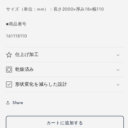
価
格
サイズ（単位：mm）：長さ2000×厚み18×幅110
■商品番号
SKU:
161118110
仕上げ加工
乾燥済み
形状変化を減らした設計
Share
カートに追加する