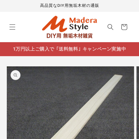
コンテ
高品質なDIY用無垢木材の通販
ンツに
進む
カ
ー
ト
1万円以上ご購入で ｢送料無料｣ キャンペーン実施中
商品情
報にス
キップ