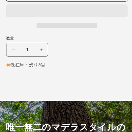
数量
レ
レ
ッ
ッ
低在庫：残り8個
ド
ド
オ
オ
ー
ー
ク
ク
柾
柾
目
目
2000×18×110
2000×18×110
（仕
（仕
上
上
唯一無二のマデラスタイルの
げ
げ