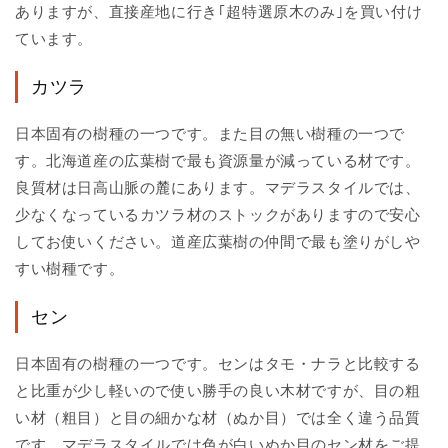
ありますが、直接産地に行き｢超特選原木のみ｣を買い付け
ています。
カツラ
日本固有の樹種の一つです。また目の無い樹種の一つで
す。北海道産の広葉樹で最も資源量が減っている材です。
良質材は日高山脈の麓にあります。マデラスタイルでは、
少なくなっているカツラ材のストックがありますので安心
してお使いください。道産広葉樹の仲間で最も塗りがしや
すい樹種です。
セン
日本固有の樹種の一つです。センはタモ・ナラと比較する
と比重が少し軽いので使い勝手の良い木材ですが、目の粗
い材（粗目）と目の細かな材（ぬか目）では全く違う品質
です。マデラスタイルでは色が白いぬか目のセン材をご提