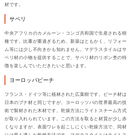
材です。
サペリ
中央アフリカのカメルーン・コンゴ共和国で生産される樹
種です。比重が重過ぎるため、新築はともかく、リフォー
ム等には少し不向きかも知れません。マデラスタイルはサ
ペリ材の小物を提供することで、サペリ材のリボン杢の特
徴を楽しんでいただきたいと思います。
ヨーロッパビーチ
フランス・ドイツ等に植林された広葉樹です。ビーチ材は
日本のブナ材と同じですが、ヨーロッツパの世界最高の技
術で製材された木材です。乾燥方法にライトスチーム方式
が取り入れられています。この方法を取ると材質が少し赤
くなりますが、表面ワレを起こしにくい乾燥方法で、同材
には最も適した乾燥方法です。マデラスタイルはライトス