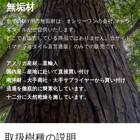
無垢材
加
加
工
工
済
済
全てのDIY用の無垢材は、オンリーワンの会社 マデラ
み
み
スタイルがご提供いたします。
商
商
どこでも販売している商品ではありません。当サイト
品）
品）
（マデラスタイル直営通販）のみでの販売です。
の
の
数
数
アメリカ産材→直輸入
量
量
国内産→産地に赴いて直接買い付け
を
を
南洋材→大手商社・大手サプライヤーから買い付け
減
増
ら
や
流通を徹底的に簡素化しています。
す
す
十二分に天然乾燥を施しています。
取扱樹種の説明