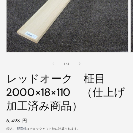
モ
ー
の
1
/
3
ダ
ル
レッドオーク 柾目
で
メ
デ
2000×18×110 （仕上げ
ィ
ア
加工済み商品）
(1)
(
を
開
く
通
6,498 円
常
税込。
配送料
はチェックアウト時に計算されます。