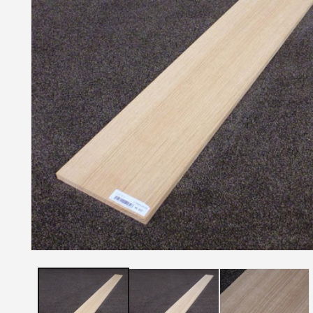
モ
ー
ダ
ル
で