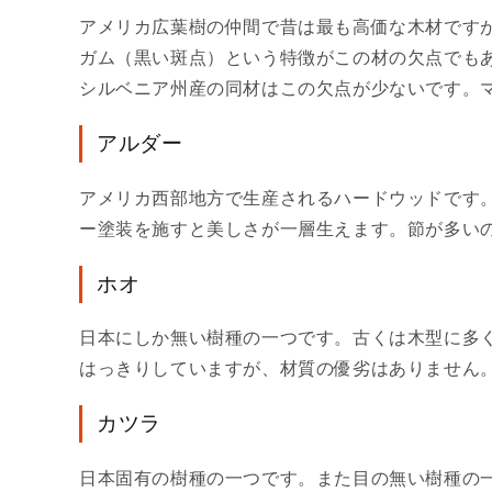
アメリカ広葉樹の仲間で昔は最も高価な木材です
ガム（黒い斑点）という特徴がこの材の欠点でも
シルベニア州産の同材はこの欠点が少ないです。
アルダー
アメリカ西部地方で生産されるハードウッドです
ー塗装を施すと美しさが一層生えます。節が多い
ホオ
日本にしか無い樹種の一つです。古くは木型に多
はっきりしていますが、材質の優劣はありません
カツラ
日本固有の樹種の一つです。また目の無い樹種の