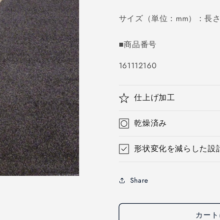
価
サイズ（単位：mm）：長さ20
格
■商品番号
SKU:
161112160
仕上げ加工
乾燥済み
形状変化を減らした設
Share
カート