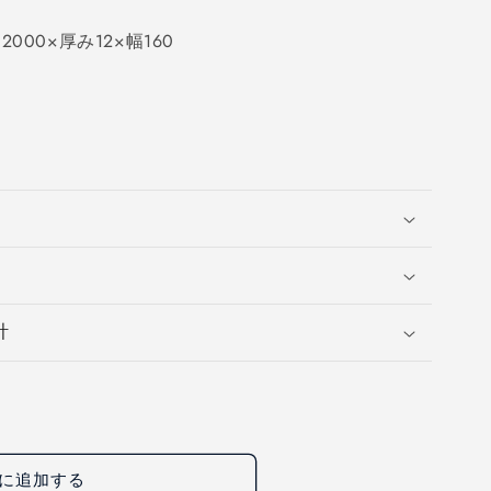
00×厚み12×幅160
計
に追加する