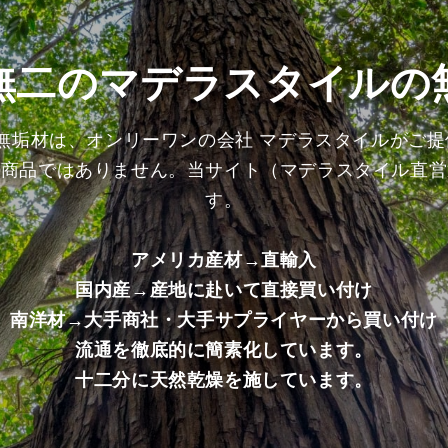
げ
げ
加
加
工
工
無二のマデラスタイルの
済
済
み
み
商
商
の無垢材は、オンリーワンの会社 マデラスタイルがご
品）
品）
る商品ではありません。当サイト（マデラスタイル直営
の
の
数
数
す。
量
量
を
を
アメリカ産材→直輸入
減
増
国内産→産地に赴いて直接買い付け
ら
や
す
す
南洋材→大手商社・大手サプライヤーから買い付け
流通を徹底的に簡素化しています。
十二分に天然乾燥を施しています。