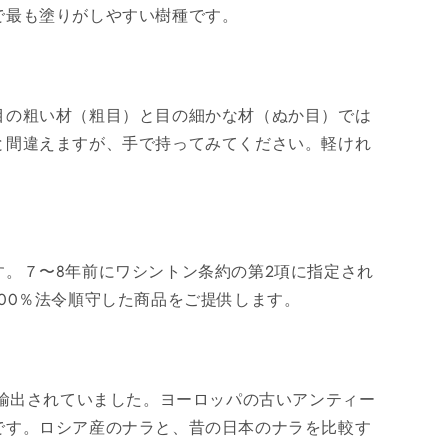
で最も塗りがしやすい樹種です。
目の粗い材（粗目）と目の細かな材（ぬか目）では
と間違えますが、手で持ってみてください。軽けれ
。７〜8年前にワシントン条約の第2項に指定され
00％法令順守した商品をご提供します。
に輸出されていました。ヨーロッパの古いアンティー
です。ロシア産のナラと、昔の日本のナラを比較す