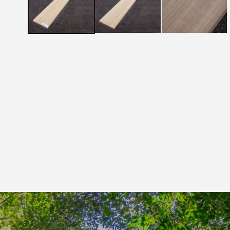
メ
デ
ィ
ア
(1)
を
開
く