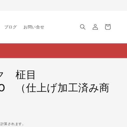
ロ
カ
グ
ー
ブログ
お問い合せ
イ
ト
ン
ーク 柾目
×160 （仕上げ加工済み商
に計算されます。