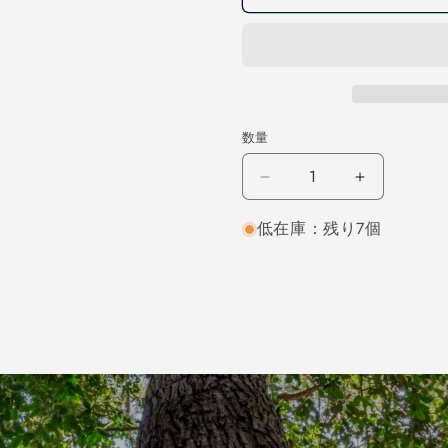
数量
レ
レ
ッ
ッ
低在庫：残り7個
ド
ド
オ
オ
ー
ー
ク
ク
柾
柾
目
目
2000×12×160
2000×12
（仕
（仕
上
上