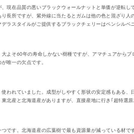
が、現在品質の悪いブラックウォールナットと単価が逆転し
あり長所ですが、紫外線に当たるとガムは他の色と混ざり人
マデラスタイルがご提供するブラックチェリーはペンシルベ
。大よそ60年の寿命しかない樹種ですが、アマチュアからプ
のが唯一の欠点です。
く使われていました。成型がしやすく形状の安定感もある、
。東北産と北海道産がありますが、直接産地に行き｢超特選原
一つです。北海道産の広葉樹で最も資源量が減っている材で