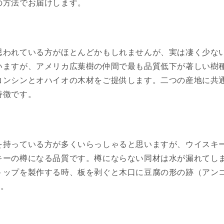
の方法でお届けします。
われている方がほとんどかもしれませんが、実は凄く少ない
いますが、アメリカ広葉樹の仲間で最も品質低下が著しい樹
コンシンとオハイオの木材をご提供します。二つの産地に共
特徴です。
を持っている方が多くいらっしゃると思いますが、ウイスキ
キーの樽になる品質です。樽にならない同材は水が漏れてし
トップを製作する時、板を剥ぐと木口に豆腐の形の跡（アン
す。