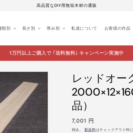
高品質なDIY用無垢木材の通販
種類別
長さ別
厚み別
私達について
お客様の作品
1万円以上ご購入で ｢送料無料｣ キャンペーン実施中
レッドオ
2000×12
品）
通
7,001 円
常
税込。
配送料
はチェックアウト時