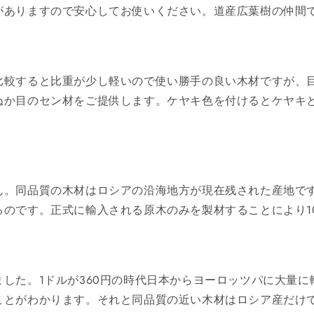
がありますので安心してお使いください。道産広葉樹の仲間
比較すると比重が少し軽いので使い勝手の良い木材ですが、
ぬか目のセン材をご提供します。ケヤキ色を付けるとケヤキ
ん。同品質の木材はロシアの沿海地方が現在残された産地です
のです。正式に輸入される原木のみを製材することにより1
した。1ドルが360円の時代日本からヨーロッツパに大量
ことがわかります。それと同品質の近い木材はロシア産だけ