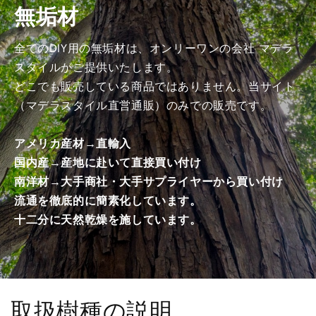
無垢材
商
商
品）
品）
の
の
全てのDIY用の無垢材は、オンリーワンの会社 マデラ
数
数
スタイルがご提供いたします。
量
量
どこでも販売している商品ではありません。当サイト
を
を
（マデラスタイル直営通販）のみでの販売です。
減
増
ら
や
アメリカ産材→直輸入
す
す
国内産→産地に赴いて直接買い付け
南洋材→大手商社・大手サプライヤーから買い付け
流通を徹底的に簡素化しています。
十二分に天然乾燥を施しています。
取扱樹種の説明