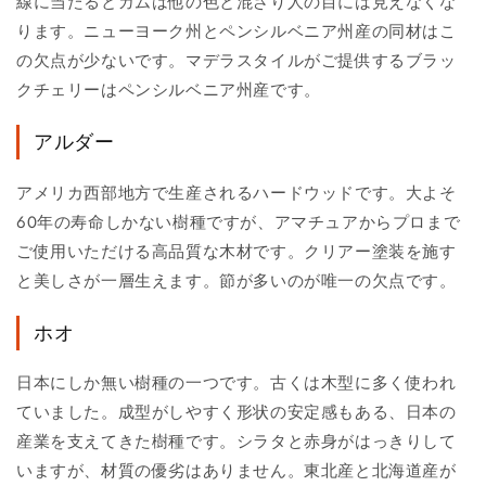
線に当たるとガムは他の色と混ざり人の目には見えなくな
ります。ニューヨーク州とペンシルベニア州産の同材はこ
の欠点が少ないです。マデラスタイルがご提供するブラッ
クチェリーはペンシルベニア州産です。
アルダー
アメリカ西部地方で生産されるハードウッドです。大よそ
60年の寿命しかない樹種ですが、アマチュアからプロまで
ご使用いただける高品質な木材です。クリアー塗装を施す
と美しさが一層生えます。節が多いのが唯一の欠点です。
ホオ
日本にしか無い樹種の一つです。古くは木型に多く使われ
ていました。成型がしやすく形状の安定感もある、日本の
産業を支えてきた樹種です。シラタと赤身がはっきりして
いますが、材質の優劣はありません。東北産と北海道産が