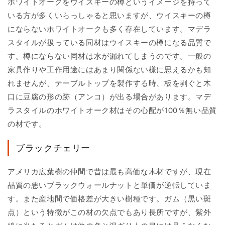
ホワイトオークをウイスキーの樽というイメージを持って
いる方が多くいらっしゃると思いますが、ウイスキーの樽
にならないホワイトオークも多く存在しています。マデラ
スタイルが扱っている同材はウイスキーの樽になる品質で
す。樽にならない同材は水が漏れてしまうのです。一般の
家具作りや工作用途にはあまり関係ない様に思えるかも知
れませんが、テーブルトップを製作する時、板を剥ぐと木
口に豆腐の形の跡（アンコ）が出る場合があります。マデ
ラスタイルのホワイトオーク材はその心配が100％無い品質
の材です。
ブラックチェリー
アメリカ広葉樹の仲間で昔は最も高価な木材ですが、現在
品質の悪いブラックウォールナットと単価が逆転していま
す。また産地間で価格差が大きい樹種です。ガム（黒い斑
点）という特徴がこの材の欠点でもあり長所ですが、紫外