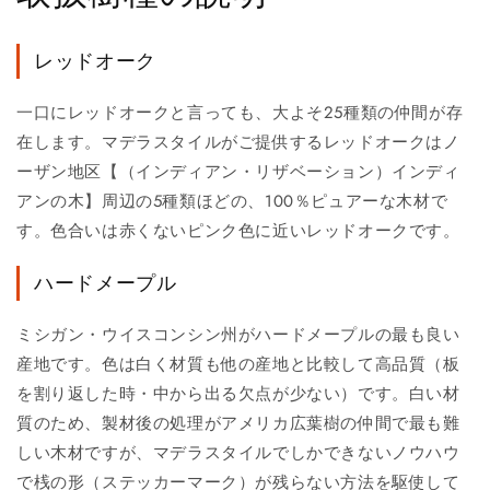
レッドオーク
一口にレッドオークと言っても、大よそ25種類の仲間が存
在します。マデラスタイルがご提供するレッドオークはノ
ーザン地区【（インディアン・リザベーション）インディ
アンの木】周辺の5種類ほどの、100％ピュアーな木材で
す。色合いは赤くないピンク色に近いレッドオークです。
ハードメープル
ミシガン・ウイスコンシン州がハードメープルの最も良い
産地です。色は白く材質も他の産地と比較して高品質（板
を割り返した時・中から出る欠点が少ない）です。白い材
質のため、製材後の処理がアメリカ広葉樹の仲間で最も難
しい木材ですが、マデラスタイルでしかできないノウハウ
で桟の形（ステッカーマーク）が残らない方法を駆使して