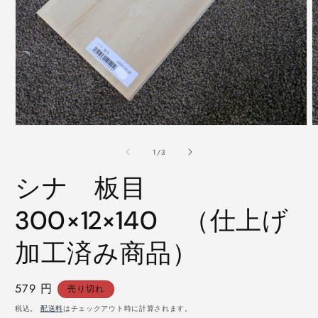
モ
ー
の
1
/
3
ダ
ル
シナ 板目
で
メ
デ
300×12×140 （仕上げ
ィ
ア
加工済み商品）
(1)
(
を
開
く
通
579 円
売り切れ
常
税込。
配送料
はチェックアウト時に計算されます。