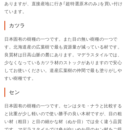
ありますが、直接産地に行き｢超特選原木のみ｣を買い付け
ています。
カツラ
日本固有の樹種の一つです。また目の無い樹種の一つで
す。北海道産の広葉樹で最も資源量が減っている材です。
良質材は日高山脈の麓にあります。マデラスタイルでは、
少なくなっているカツラ材のストックがありますので安心
してお使いください。道産広葉樹の仲間で最も塗りがしや
すい樹種です。
セン
日本固有の樹種の一つです。センはタモ・ナラと比較する
と比重が少し軽いので使い勝手の良い木材ですが、目の粗
い材（粗目）と目の細かな材（ぬか目）では全く違う品質
です。マデラスタイルでは色が白いぬか目のセン材をご提