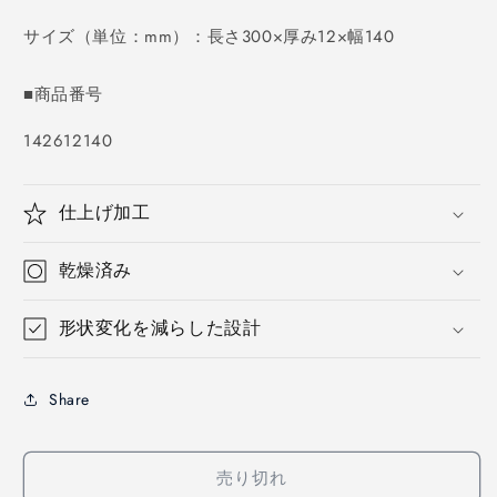
価
格
サイズ（単位：mm）：長さ300×厚み12×幅140
■商品番号
SKU:
142612140
仕上げ加工
乾燥済み
形状変化を減らした設計
Share
売り切れ