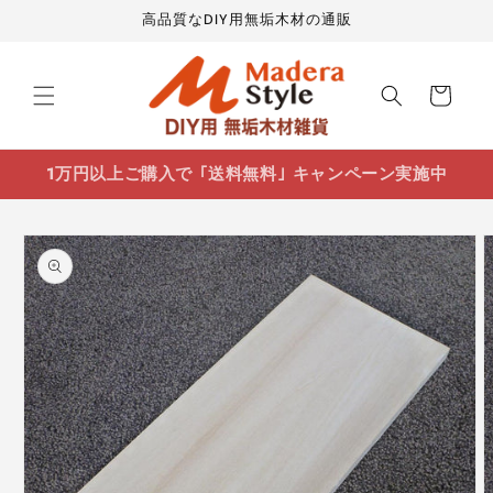
コンテ
高品質なDIY用無垢木材の通販
ンツに
進む
カ
ー
ト
1万円以上ご購入で ｢送料無料｣ キャンペーン実施中
商品情
報にス
キップ