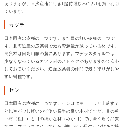
ありますが、直接産地に行き｢超特選原木のみ｣を買い付け
ています。
カツラ
日本固有の樹種の一つです。また目の無い樹種の一つで
す。北海道産の広葉樹で最も資源量が減っている材です。
良質材は日高山脈の麓にあります。マデラスタイルでは、
少なくなっているカツラ材のストックがありますので安心
してお使いください。道産広葉樹の仲間で最も塗りがしや
すい樹種です。
セン
日本固有の樹種の一つです。センはタモ・ナラと比較する
と比重が少し軽いので使い勝手の良い木材ですが、目の粗
い材（粗目）と目の細かな材（ぬか目）では全く違う品質
です。マデラスタイルでは色が白いぬか目のセン材をご提