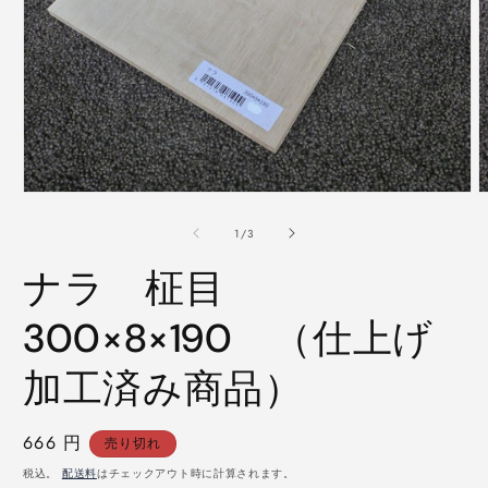
モ
ー
の
1
/
3
ダ
ル
ナラ 柾目
で
メ
デ
300×8×190 （仕上げ
ィ
ア
加工済み商品）
(1)
(
を
開
く
通
666 円
売り切れ
常
税込。
配送料
はチェックアウト時に計算されます。