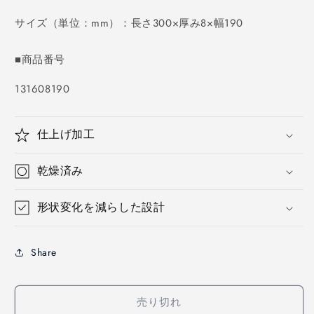
価
格
サイズ（単位：mm）：長さ300×厚み8×幅190
■商品番号
SKU:
131608190
仕上げ加工
乾燥済み
形状変化を減らした設計
Share
売り切れ