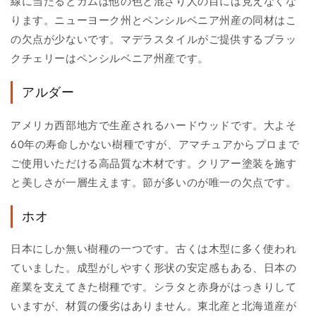
線に当たるとガムは他の色と混ざり人の目には見えなくな
ります。ニューヨーク州とペンシルベニア州産の同材はこ
の欠点が少ないです。マデラスタイルがご提供するブラッ
クチェリーはペンシルベニア州産です。
アルダー
アメリカ西部地方で生産されるハードウッドです。大よそ
60年の寿命しかない樹種ですが、アマチュアからプロまで
ご使用いただける高品質な木材です。クリアー塗装を施す
と美しさが一層生えます。節が多いのが唯一の欠点です。
ホオ
日本にしか無い樹種の一つです。古くは木型に多く使われ
ていました。成型がしやすく形状の安定感もある、日本の
産業を支えてきた樹種です。シラタと赤身がはっきりして
いますが、材質の優劣はありません。東北産と北海道産が