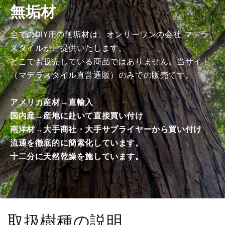
無垢材
商
商
品）
品）
の
の
全てのDIY用の無垢材は、オンリーワンの会社 マデラ
数
数
スタイルがご提供いたします。
量
量
どこでも販売している商品ではありません。当サイト
を
を
（マデラスタイル直営通販）のみでの販売です。
減
増
ら
や
アメリカ産材→直輸入
す
す
国内産→産地に赴いて直接買い付け
南洋材→大手商社・大手サプライヤーから買い付け
流通を徹底的に簡素化しています。
十二分に天然乾燥を施しています。
取扱樹種の説明