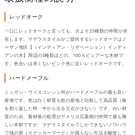
レッドオーク
一口にレッドオークと言っても、大よそ25種類の仲間が存
在します。マデラスタイルがご提供するレッドオークはノ
ーザン地区【（インディアン・リザベーション）インディ
アンの木】周辺の5種類ほどの、100％ピュアーな木材で
す。色合いは赤くないピンク色に近いレッドオークです。
ハードメープル
ミシガン・ウイスコンシン州がハードメープルの最も良い
産地です。色は白く材質も他の産地と比較して高品質（板
を割り返した時・中から出る欠点が少ない）です。白い材
質のため、製材後の処理がアメリカ広葉樹の仲間で最も難
しい木材ですが、マデラスタイルでしかできないノウハウ
で桟の形（ステッカーマーク）が残らない方法を駆使して