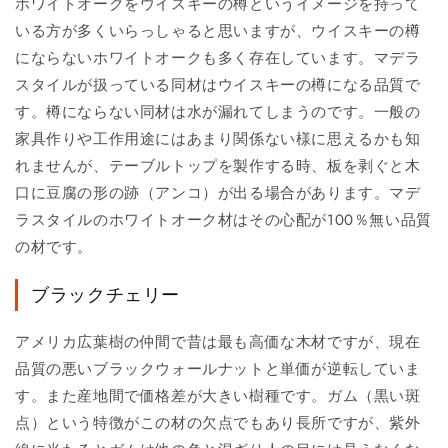
ホワイトオークをウイスキーの樽というイメージを持って
いる方が多くいらっしゃると思いますが、ウイスキーの樽
にならないホワイトオークも多く存在しています。マデラ
スタイルが扱っている同材はウイスキーの樽になる品質で
す。樽にならない同材は水が漏れてしまうのです。一般の
家具作りや工作用途にはあまり関係ない様に思えるかも知
れませんが、テーブルトップを製作する時、板を剥ぐと木
口に豆腐の形の跡（アンコ）が出る場合があります。マデ
ラスタイルのホワイトオーク材はその心配が100％無い品質
の材です。
ブラックチェリー
アメリカ広葉樹の仲間で昔は最も高価な木材ですが、現在
品質の悪いブラックウォールナットと単価が逆転していま
す。また産地間で価格差が大きい樹種です。ガム（黒い斑
点）という特徴がこの材の欠点でもあり長所ですが、紫外