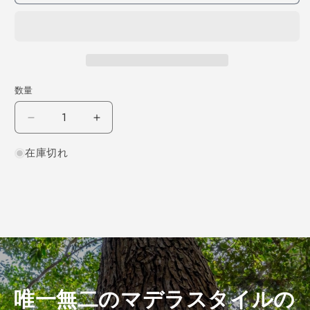
数量
ナ
ナ
ラ
ラ
在庫切れ
柾
柾
目
目
300×8×190
300×8×190
（仕
（仕
上
上
げ
げ
加
加
工
工
済
済
唯一無二のマデラスタイルの
み
み