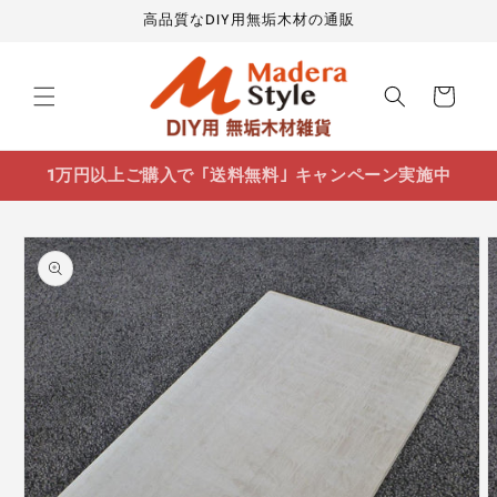
コンテ
高品質なDIY用無垢木材の通販
ンツに
進む
カ
ー
ト
1万円以上ご購入で ｢送料無料｣ キャンペーン実施中
商品情
報にス
キップ