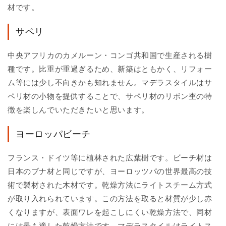
材です。
サペリ
中央アフリカのカメルーン・コンゴ共和国で生産される樹
種です。比重が重過ぎるため、新築はともかく、リフォー
ム等には少し不向きかも知れません。マデラスタイルはサ
ペリ材の小物を提供することで、サペリ材のリボン杢の特
徴を楽しんでいただきたいと思います。
ヨーロッパビーチ
フランス・ドイツ等に植林された広葉樹です。ビーチ材は
日本のブナ材と同じですが、ヨーロッツパの世界最高の技
術で製材された木材です。乾燥方法にライトスチーム方式
が取り入れられています。この方法を取ると材質が少し赤
くなりますが、表面ワレを起こしにくい乾燥方法で、同材
には最も適した乾燥方法です。マデラスタイルはライトス