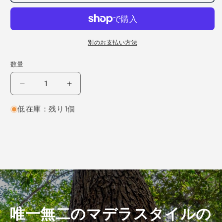
別のお支払い方法
数量
ナ
ナ
ラ
ラ
低在庫：残り1個
柾
柾
目
目
1000×8×160
1000×8×160
（仕
（仕
上
上
げ
げ
加
加
工
工
済
済
唯一無二のマデラスタイルの
み
み