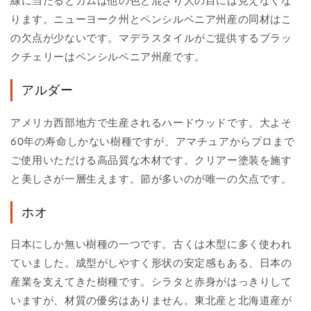
線に当たるとガムは他の色と混ざり人の目には見えなくな
ります。ニューヨーク州とペンシルベニア州産の同材はこ
の欠点が少ないです。マデラスタイルがご提供するブラッ
クチェリーはペンシルベニア州産です。
アルダー
アメリカ西部地方で生産されるハードウッドです。大よそ
60年の寿命しかない樹種ですが、アマチュアからプロまで
ご使用いただける高品質な木材です。クリアー塗装を施す
と美しさが一層生えます。節が多いのが唯一の欠点です。
ホオ
日本にしか無い樹種の一つです。古くは木型に多く使われ
ていました。成型がしやすく形状の安定感もある、日本の
産業を支えてきた樹種です。シラタと赤身がはっきりして
いますが、材質の優劣はありません。東北産と北海道産が