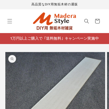
コンテ
高品質なDIY用無垢木材の通販
ンツに
進む
カ
ー
ト
1万円以上ご購入で ｢送料無料｣ キャンペーン実施中
商品情
報にス
キップ