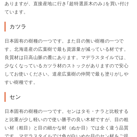
ありますが、直接産地に行き｢超特選原木のみ｣を買い付け
ています。
カツラ
日本固有の樹種の一つです。また目の無い樹種の一つで
す。北海道産の広葉樹で最も資源量が減っている材です。
良質材は日高山脈の麓にあります。マデラスタイルでは、
少なくなっているカツラ材のストックがありますので安心
してお使いください。道産広葉樹の仲間で最も塗りがしや
すい樹種です。
セン
日本固有の樹種の一つです。センはタモ・ナラと比較する
と比重が少し軽いので使い勝手の良い木材ですが、目の粗
い材（粗目）と目の細かな材（ぬか目）では全く違う品質
です。マデラスタイルでは色が白いぬか目のセン材をご提