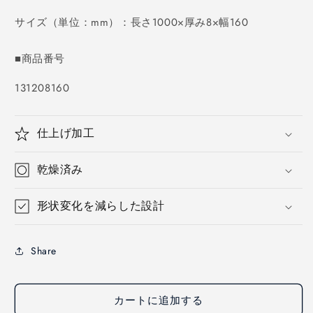
価
格
サイズ（単位：mm）：長さ1000×厚み8×幅160
■商品番号
SKU:
131208160
仕上げ加工
乾燥済み
形状変化を減らした設計
Share
カートに追加する