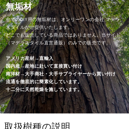
無垢材
商
商
品）
品）
の
の
全てのDIY用の無垢材は、オンリーワンの会社 マデラ
数
数
スタイルがご提供いたします。
量
量
どこでも販売している商品ではありません。当サイト
を
を
（マデラスタイル直営通販）のみでの販売です。
減
増
ら
や
アメリカ産材→直輸入
す
す
国内産→産地に赴いて直接買い付け
南洋材→大手商社・大手サプライヤーから買い付け
流通を徹底的に簡素化しています。
十二分に天然乾燥を施しています。
取扱樹種の説明