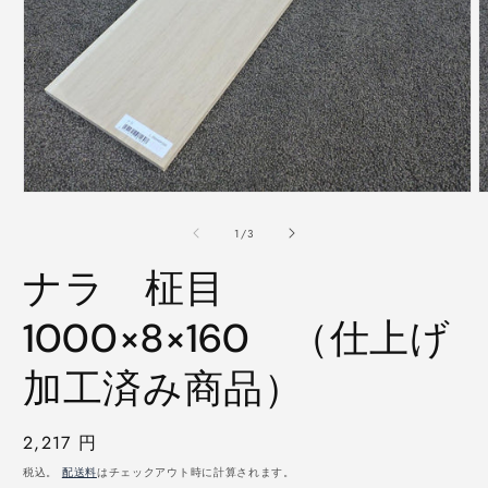
モ
ー
の
1
/
3
ダ
ル
ナラ 柾目
で
メ
デ
1000×8×160 （仕上げ
ィ
ア
加工済み商品）
(1)
(
を
開
く
通
2,217 円
常
税込。
配送料
はチェックアウト時に計算されます。