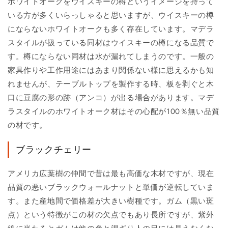
ホワイトオークをウイスキーの樽というイメージを持って
いる方が多くいらっしゃると思いますが、ウイスキーの樽
にならないホワイトオークも多く存在しています。マデラ
スタイルが扱っている同材はウイスキーの樽になる品質で
す。樽にならない同材は水が漏れてしまうのです。一般の
家具作りや工作用途にはあまり関係ない様に思えるかも知
れませんが、テーブルトップを製作する時、板を剥ぐと木
口に豆腐の形の跡（アンコ）が出る場合があります。マデ
ラスタイルのホワイトオーク材はその心配が100％無い品質
の材です。
ブラックチェリー
アメリカ広葉樹の仲間で昔は最も高価な木材ですが、現在
品質の悪いブラックウォールナットと単価が逆転していま
す。また産地間で価格差が大きい樹種です。ガム（黒い斑
点）という特徴がこの材の欠点でもあり長所ですが、紫外