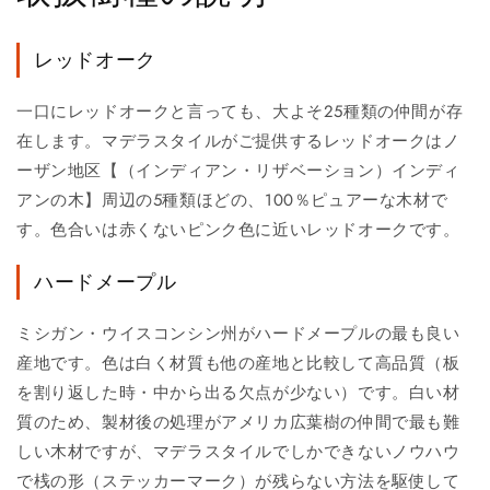
レッドオーク
一口にレッドオークと言っても、大よそ25種類の仲間が存
在します。マデラスタイルがご提供するレッドオークはノ
ーザン地区【（インディアン・リザベーション）インディ
アンの木】周辺の5種類ほどの、100％ピュアーな木材で
す。色合いは赤くないピンク色に近いレッドオークです。
ハードメープル
ミシガン・ウイスコンシン州がハードメープルの最も良い
産地です。色は白く材質も他の産地と比較して高品質（板
を割り返した時・中から出る欠点が少ない）です。白い材
質のため、製材後の処理がアメリカ広葉樹の仲間で最も難
しい木材ですが、マデラスタイルでしかできないノウハウ
で桟の形（ステッカーマーク）が残らない方法を駆使して