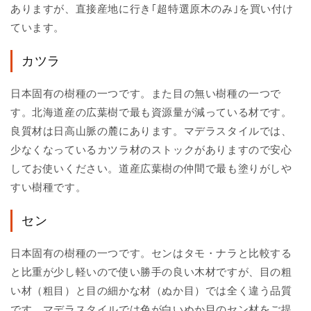
ありますが、直接産地に行き｢超特選原木のみ｣を買い付け
ています。
カツラ
日本固有の樹種の一つです。また目の無い樹種の一つで
す。北海道産の広葉樹で最も資源量が減っている材です。
良質材は日高山脈の麓にあります。マデラスタイルでは、
少なくなっているカツラ材のストックがありますので安心
してお使いください。道産広葉樹の仲間で最も塗りがしや
すい樹種です。
セン
日本固有の樹種の一つです。センはタモ・ナラと比較する
と比重が少し軽いので使い勝手の良い木材ですが、目の粗
い材（粗目）と目の細かな材（ぬか目）では全く違う品質
です。マデラスタイルでは色が白いぬか目のセン材をご提