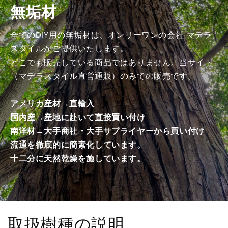
無垢材
商
商
品）
品）
の
の
全てのDIY用の無垢材は、オンリーワンの会社 マデラ
数
数
スタイルがご提供いたします。
量
量
どこでも販売している商品ではありません。当サイト
を
を
（マデラスタイル直営通販）のみでの販売です。
減
増
ら
や
アメリカ産材→直輸入
す
す
国内産→産地に赴いて直接買い付け
南洋材→大手商社・大手サプライヤーから買い付け
流通を徹底的に簡素化しています。
十二分に天然乾燥を施しています。
取扱樹種の説明