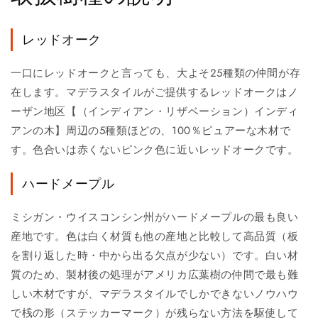
レッドオーク
一口にレッドオークと言っても、大よそ25種類の仲間が存
在します。マデラスタイルがご提供するレッドオークはノ
ーザン地区【（インディアン・リザベーション）インディ
アンの木】周辺の5種類ほどの、100％ピュアーな木材で
す。色合いは赤くないピンク色に近いレッドオークです。
ハードメープル
ミシガン・ウイスコンシン州がハードメープルの最も良い
産地です。色は白く材質も他の産地と比較して高品質（板
を割り返した時・中から出る欠点が少ない）です。白い材
質のため、製材後の処理がアメリカ広葉樹の仲間で最も難
しい木材ですが、マデラスタイルでしかできないノウハウ
で桟の形（ステッカーマーク）が残らない方法を駆使して