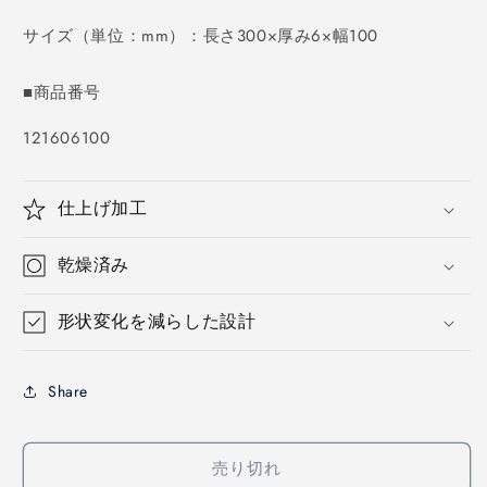
価
格
サイズ（単位：mm）：長さ300×厚み6×幅100
■商品番号
SKU:
121606100
仕上げ加工
乾燥済み
形状変化を減らした設計
Share
売り切れ