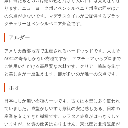
線に当たるとガムは他の色と混ざり人の目には見えなくな
ります。ニューヨーク州とペンシルベニア州産の同材はこ
の欠点が少ないです。マデラスタイルがご提供するブラッ
クチェリーはペンシルベニア州産です。
アルダー
アメリカ西部地方で生産されるハードウッドです。大よそ
60年の寿命しかない樹種ですが、アマチュアからプロまで
ご使用いただける高品質な木材です。クリアー塗装を施す
と美しさが一層生えます。節が多いのが唯一の欠点です。
ホオ
日本にしか無い樹種の一つです。古くは木型に多く使われ
ていました。成型がしやすく形状の安定感もある、日本の
産業を支えてきた樹種です。シラタと赤身がはっきりして
いますが、材質の優劣はありません。東北産と北海道産が