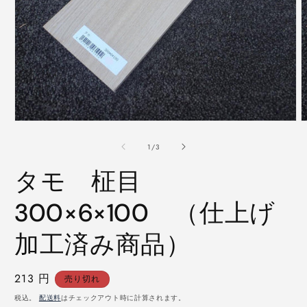
モ
ー
の
1
/
3
ダ
ル
タモ 柾目
で
メ
デ
300×6×100 （仕上げ
ィ
ア
加工済み商品）
(1)
(
を
開
く
通
213 円
売り切れ
常
税込。
配送料
はチェックアウト時に計算されます。