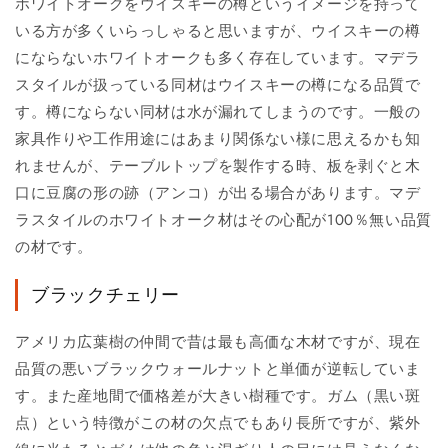
ホワイトオークをウイスキーの樽というイメージを持って
いる方が多くいらっしゃると思いますが、ウイスキーの樽
にならないホワイトオークも多く存在しています。マデラ
スタイルが扱っている同材はウイスキーの樽になる品質で
す。樽にならない同材は水が漏れてしまうのです。一般の
家具作りや工作用途にはあまり関係ない様に思えるかも知
れませんが、テーブルトップを製作する時、板を剥ぐと木
口に豆腐の形の跡（アンコ）が出る場合があります。マデ
ラスタイルのホワイトオーク材はその心配が100％無い品質
の材です。
ブラックチェリー
アメリカ広葉樹の仲間で昔は最も高価な木材ですが、現在
品質の悪いブラックウォールナットと単価が逆転していま
す。また産地間で価格差が大きい樹種です。ガム（黒い斑
点）という特徴がこの材の欠点でもあり長所ですが、紫外