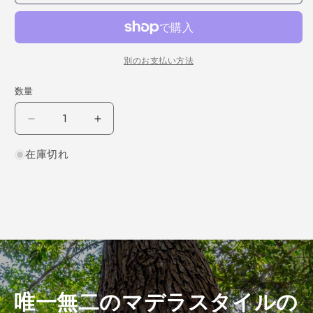
別のお支払い方法
数量
タ
タ
モ
モ
在庫切れ
柾
柾
目
目
300×6×100
300×6×100
（仕
（仕
上
上
げ
げ
加
加
工
工
済
済
唯一無二のマデラスタイルの
み
み