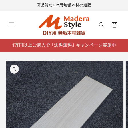
コンテ
高品質なDIY用無垢木材の通販
ンツに
進む
カ
ー
ト
1万円以上ご購入で ｢送料無料｣ キャンペーン実施中
商品情
報にス
キップ