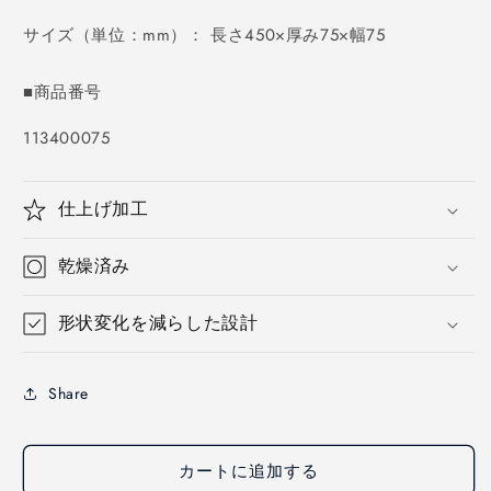
価
格
サイズ（単位：mm）： 長さ450×厚み75×幅75
■商品番号
SKU:
113400075
仕上げ加工
乾燥済み
形状変化を減らした設計
Share
カートに追加する