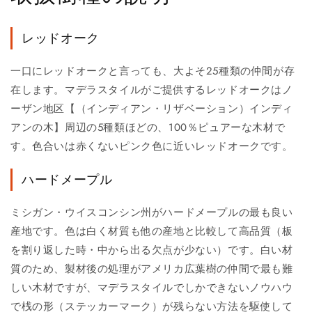
レッドオーク
一口にレッドオークと言っても、大よそ25種類の仲間が存
在します。マデラスタイルがご提供するレッドオークはノ
ーザン地区【（インディアン・リザベーション）インディ
アンの木】周辺の5種類ほどの、100％ピュアーな木材で
す。色合いは赤くないピンク色に近いレッドオークです。
ハードメープル
ミシガン・ウイスコンシン州がハードメープルの最も良い
産地です。色は白く材質も他の産地と比較して高品質（板
を割り返した時・中から出る欠点が少ない）です。白い材
質のため、製材後の処理がアメリカ広葉樹の仲間で最も難
しい木材ですが、マデラスタイルでしかできないノウハウ
で桟の形（ステッカーマーク）が残らない方法を駆使して