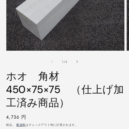
モ
ー
の
1
/
3
ダ
ル
ホオ 角材
で
メ
デ
450×75×75 （仕上げ加
ィ
ア
工済み商品）
(1)
(
を
開
く
通
4,736 円
常
税込。
配送料
はチェックアウト時に計算されます。