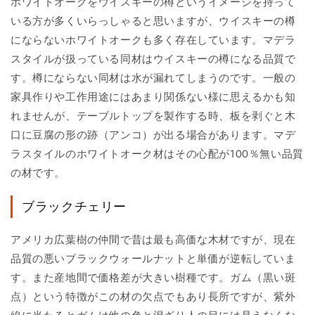
ホワイトオークをウイスキーの樽というイメージを持って
いる方が多くいらっしゃると思いますが、ウイスキーの樽
にならないホワイトオークも多く存在しています。マデラ
スタイルが扱っている同材はウイスキーの樽になる品質で
す。樽にならない同材は水が漏れてしまうのです。一般の
家具作りや工作用途にはあまり関係ない様に思えるかも知
れませんが、テーブルトップを製作する時、板を剥ぐと木
口に豆腐の形の跡（アンコ）が出る場合があります。マデ
ラスタイルのホワイトオーク材はその心配が100％無い品質
の材です。
ブラックチェリー
アメリカ広葉樹の仲間で昔は最も高価な木材ですが、現在
品質の悪いブラックウォールナットと単価が逆転していま
す。また産地間で価格差が大きい樹種です。ガム（黒い斑
点）という特徴がこの材の欠点でもあり長所ですが、紫外