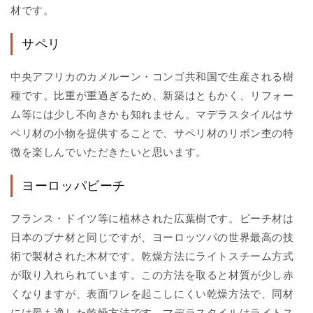
材です。
サペリ
中央アフリカのカメルーン・コンゴ共和国で生産される樹
種です。比重が重過ぎるため、新築はともかく、リフォー
ム等には少し不向きかも知れません。マデラスタイルはサ
ペリ材の小物を提供することで、サペリ材のリボン杢の特
徴を楽しんでいただきたいと思います。
ヨーロッパビーチ
フランス・ドイツ等に植林された広葉樹です。ビーチ材は
日本のブナ材と同じですが、ヨーロッツパの世界最高の技
術で製材された木材です。乾燥方法にライトスチーム方式
が取り入れられています。この方法を取ると材質が少し赤
くなりますが、表面ワレを起こしにくい乾燥方法で、同材
には最も適した乾燥方法です。マデラスタイルはライトス