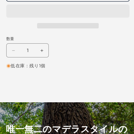
数量
ホ
ホ
オ
オ
低在庫：残り1個
角
角
材
材
450×75×75
450×75×75
（仕
（仕
上
上
げ
げ
加
加
工
工
済
済
唯一無二のマデラスタイルの
み
み