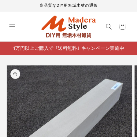
コンテ
高品質なDIY用無垢木材の通販
ンツに
進む
カ
ー
ト
1万円以上ご購入で ｢送料無料｣ キャンペーン実施中
商品情
報にス
キップ