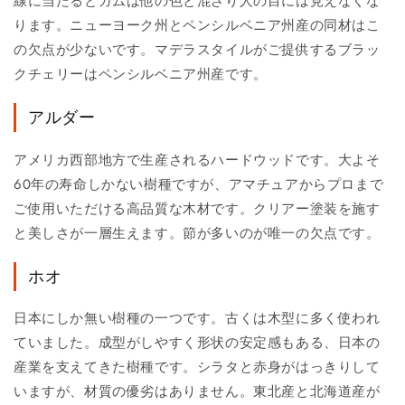
線に当たるとガムは他の色と混ざり人の目には見えなくな
ります。ニューヨーク州とペンシルベニア州産の同材はこ
の欠点が少ないです。マデラスタイルがご提供するブラッ
クチェリーはペンシルベニア州産です。
アルダー
アメリカ西部地方で生産されるハードウッドです。大よそ
60年の寿命しかない樹種ですが、アマチュアからプロまで
ご使用いただける高品質な木材です。クリアー塗装を施す
と美しさが一層生えます。節が多いのが唯一の欠点です。
ホオ
日本にしか無い樹種の一つです。古くは木型に多く使われ
ていました。成型がしやすく形状の安定感もある、日本の
産業を支えてきた樹種です。シラタと赤身がはっきりして
いますが、材質の優劣はありません。東北産と北海道産が