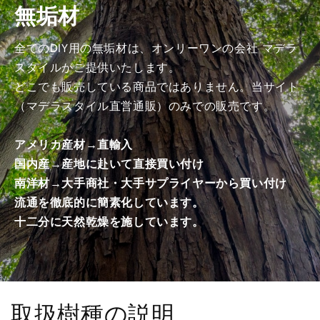
無垢材
商
商
品）
品）
の
の
全てのDIY用の無垢材は、オンリーワンの会社 マデラ
数
数
スタイルがご提供いたします。
量
量
どこでも販売している商品ではありません。当サイト
を
を
（マデラスタイル直営通販）のみでの販売です。
減
増
ら
や
アメリカ産材→直輸入
す
す
国内産→産地に赴いて直接買い付け
南洋材→大手商社・大手サプライヤーから買い付け
流通を徹底的に簡素化しています。
十二分に天然乾燥を施しています。
取扱樹種の説明