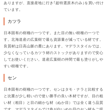
ありますが、直接産地に行き｢超特選原木のみ｣を買い付け
ています。
カツラ
日本固有の樹種の一つです。また目の無い樹種の一つで
す。北海道産の広葉樹で最も資源量が減っている材です。
良質材は日高山脈の麓にあります。マデラスタイルでは、
少なくなっているカツラ材のストックがありますので安心
してお使いください。道産広葉樹の仲間で最も塗りがしや
すい樹種です。
セン
日本固有の樹種の一つです。センはタモ・ナラと比較する
と比重が少し軽いので使い勝手の良い木材ですが、目の粗
い材（粗目）と目の細かな材（ぬか目）では全く違う品質
です。マデラスタイルでは色が白いぬか目のセン材をご提