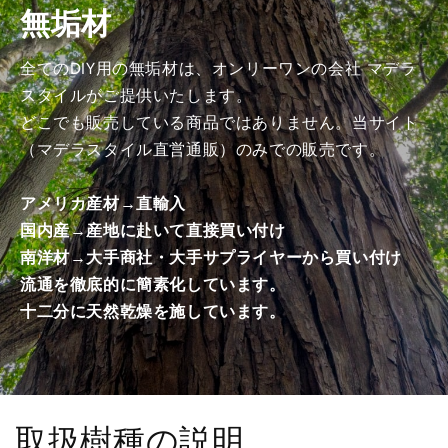
無垢材
げ
げ
加
加
工
工
全てのDIY用の無垢材は、オンリーワンの会社 マデラ
済
済
スタイルがご提供いたします。
み
み
どこでも販売している商品ではありません。当サイト
商
商
（マデラスタイル直営通販）のみでの販売です。
品）
品）
の
の
アメリカ産材→直輸入
数
数
国内産→産地に赴いて直接買い付け
量
量
南洋材→大手商社・大手サプライヤーから買い付け
を
を
減
増
流通を徹底的に簡素化しています。
ら
や
十二分に天然乾燥を施しています。
す
す
取扱樹種の説明