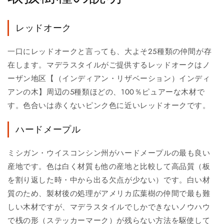
レッドオーク
一口にレッドオークと言っても、大よそ25種類の仲間が存
在します。マデラスタイルがご提供するレッドオークはノ
ーザン地区【（インディアン・リザベーション）インディ
アンの木】周辺の5種類ほどの、100％ピュアーな木材で
す。色合いは赤くないピンク色に近いレッドオークです。
ハードメープル
ミシガン・ウイスコンシン州がハードメープルの最も良い
産地です。色は白く材質も他の産地と比較して高品質（板
を割り返した時・中から出る欠点が少ない）です。白い材
質のため、製材後の処理がアメリカ広葉樹の仲間で最も難
しい木材ですが、マデラスタイルでしかできないノウハウ
で桟の形（ステッカーマーク）が残らない方法を駆使して