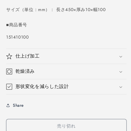
価
格
サイズ（単位：mm）： 長さ450×厚み10×幅100
■商品番号
SKU:
151410100
仕上げ加工
乾燥済み
形状変化を減らした設計
Share
売り切れ