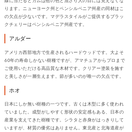
線に当たるとガムは他の色と混ざり人の目には見えなくな
ります。ニューヨーク州とペンシルベニア州産の同材はこ
の欠点が少ないです。マデラスタイルがご提供するブラッ
クチェリーはペンシルベニア州産です。
アルダー
アメリカ西部地方で生産されるハードウッドです。大よそ
60年の寿命しかない樹種ですが、アマチュアからプロまで
ご使用いただける高品質な木材です。クリアー塗装を施す
と美しさが一層生えます。節が多いのが唯一の欠点です。
ホオ
日本にしか無い樹種の一つです。古くは木型に多く使われ
ていました。成型がしやすく形状の安定感もある、日本の
産業を支えてきた樹種です。シラタと赤身がはっきりして
いますが、材質の優劣はありません。東北産と北海道産が