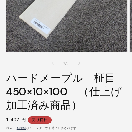
モ
ー
の
1
/
3
ダ
ル
ハードメープル 柾目
で
メ
デ
450×10×100 （仕上げ
ィ
ア
加工済み商品）
(1)
(
を
開
く
通
1,497 円
売り切れ
常
税込。
配送料
はチェックアウト時に計算されます。