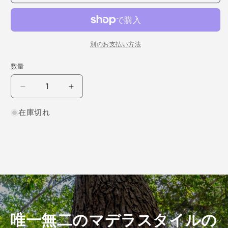
別のお支払い方法
数量
ハ
ハ
ー
ー
在庫切れ
ド
ド
メ
メ
ー
ー
プ
プ
ル
ル
柾
柾
目
目
450×10×100
450×10×100
（仕
（仕
唯一無二のマデラスタイルの
上
上