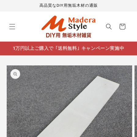
コンテ
高品質なDIY用無垢木材の通販
ンツに
進む
カ
ー
ト
1万円以上ご購入で ｢送料無料｣ キャンペーン実施中
商品情
報にス
キップ