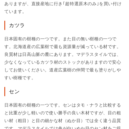
ありますが、直接産地に行き｢超特選原木のみ｣を買い付け
ています。
カツラ
日本固有の樹種の一つです。また目の無い樹種の一つで
す。北海道産の広葉樹で最も資源量が減っている材です。
良質材は日高山脈の麓にあります。マデラスタイルでは、
少なくなっているカツラ材のストックがありますので安心
してお使いください。道産広葉樹の仲間で最も塗りがしや
すい樹種です。
セン
日本固有の樹種の一つです。センはタモ・ナラと比較する
と比重が少し軽いので使い勝手の良い木材ですが、目の粗
い材（粗目）と目の細かな材（ぬか目）では全く違う品質
です。マデラスタイルでは色が白いぬか目のセン材をご提