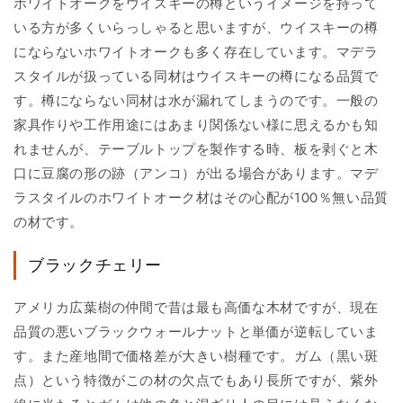
ホワイトオークをウイスキーの樽というイメージを持って
いる方が多くいらっしゃると思いますが、ウイスキーの樽
にならないホワイトオークも多く存在しています。マデラ
スタイルが扱っている同材はウイスキーの樽になる品質で
す。樽にならない同材は水が漏れてしまうのです。一般の
家具作りや工作用途にはあまり関係ない様に思えるかも知
れませんが、テーブルトップを製作する時、板を剥ぐと木
口に豆腐の形の跡（アンコ）が出る場合があります。マデ
ラスタイルのホワイトオーク材はその心配が100％無い品質
の材です。
ブラックチェリー
アメリカ広葉樹の仲間で昔は最も高価な木材ですが、現在
品質の悪いブラックウォールナットと単価が逆転していま
す。また産地間で価格差が大きい樹種です。ガム（黒い斑
点）という特徴がこの材の欠点でもあり長所ですが、紫外