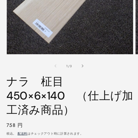
モ
ー
の
1
/
3
ダ
ル
ナラ 柾目
で
メ
デ
450×6×140 （仕上げ加
ィ
ア
工済み商品）
(1)
(
を
開
く
通
758 円
常
税込。
配送料
はチェックアウト時に計算されます。