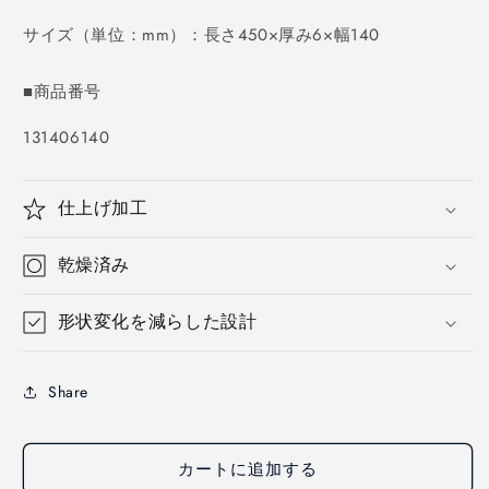
価
格
サイズ（単位：mm）：長さ450×厚み6×幅140
■商品番号
SKU:
131406140
仕上げ加工
乾燥済み
形状変化を減らした設計
Share
カートに追加する