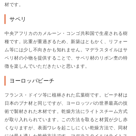
材です。
サペリ
中央アフリカのカメルーン・コンゴ共和国で生産される樹
種です。比重が重過ぎるため、新築はともかく、リフォー
ム等には少し不向きかも知れません。マデラスタイルはサ
ペリ材の小物を提供することで、サペリ材のリボン杢の特
徴を楽しんでいただきたいと思います。
ヨーロッパビーチ
フランス・ドイツ等に植林された広葉樹です。ビーチ材は
日本のブナ材と同じですが、ヨーロッツパの世界最高の技
術で製材された木材です。乾燥方法にライトスチーム方式
が取り入れられています。この方法を取ると材質が少し赤
くなりますが、表面ワレを起こしにくい乾燥方法で、同材
には最も適した乾燥方法です。マデラスタイルはライトス