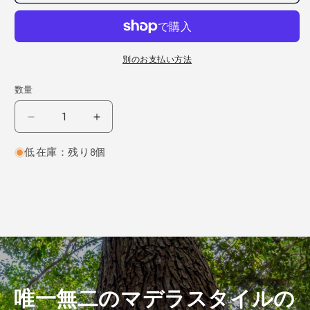
別のお支払い方法
数量
ナ
ナ
ラ
ラ
低在庫：残り8個
柾
柾
目
目
450×6×140
450×6×140
（仕
（仕
上
上
げ
げ
加
加
工
工
済
済
唯一無二のマデラスタイルの
み
み