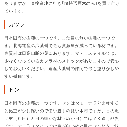
ありますが、直接産地に行き｢超特選原木のみ｣を買い付け
ています。
カツラ
日本固有の樹種の一つです。また目の無い樹種の一つで
す。北海道産の広葉樹で最も資源量が減っている材です。
良質材は日高山脈の麓にあります。マデラスタイルでは、
少なくなっているカツラ材のストックがありますので安心
してお使いください。道産広葉樹の仲間で最も塗りがしや
すい樹種です。
セン
日本固有の樹種の一つです。センはタモ・ナラと比較する
と比重が少し軽いので使い勝手の良い木材ですが、目の粗
い材（粗目）と目の細かな材（ぬか目）では全く違う品質
です。マデラスタイルでは色が白いぬか目のセン材をご提