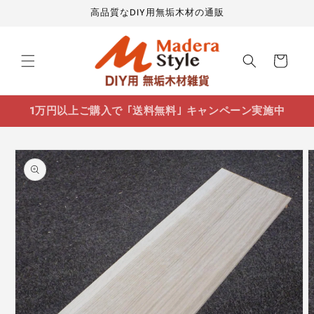
コンテ
高品質なDIY用無垢木材の通販
ンツに
進む
カ
ー
ト
1万円以上ご購入で ｢送料無料｣ キャンペーン実施中
商品情
報にス
キップ