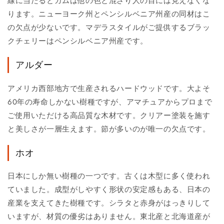
線に当たるとガムは他の色と混ざり人の目には見えなくな
ります。ニューヨーク州とペンシルベニア州産の同材はこ
の欠点が少ないです。マデラスタイルがご提供するブラッ
クチェリーはペンシルベニア州産です。
アルダー
アメリカ西部地方で生産されるハードウッドです。大よそ
60年の寿命しかない樹種ですが、アマチュアからプロまで
ご使用いただける高品質な木材です。クリアー塗装を施す
と美しさが一層生えます。節が多いのが唯一の欠点です。
ホオ
日本にしか無い樹種の一つです。古くは木型に多く使われ
ていました。成型がしやすく形状の安定感もある、日本の
産業を支えてきた樹種です。シラタと赤身がはっきりして
いますが、材質の優劣はありません。東北産と北海道産が