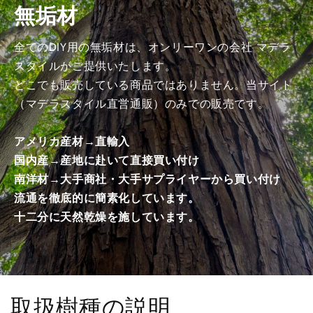
無垢材
商
商
品）
品）
の
の
全てのDIY用の無垢材は、オンリーワンの会社 マデラ
数
数
スタイルがご提供いたします。
量
量
どこでも販売している商品ではありません。当サイト
を
を
（マデラスタイル直営通販）のみでの販売です。
減
増
ら
や
アメリカ産材→直輸入
す
す
国内産→産地に赴いて直接買い付け
南洋材→大手商社・大手サプライヤーから買い付け
流通を徹底的に簡素化しています。
十二分に天然乾燥を施しています。
取扱樹種の説明