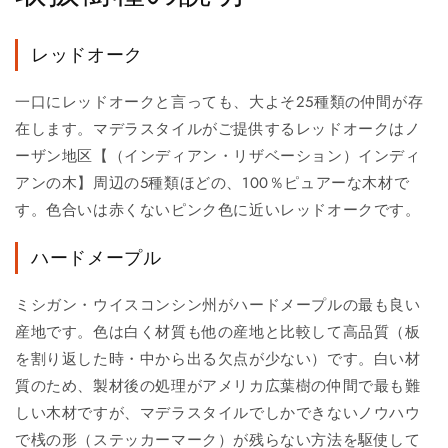
レッドオーク
一口にレッドオークと言っても、大よそ25種類の仲間が存
在します。マデラスタイルがご提供するレッドオークはノ
ーザン地区【（インディアン・リザベーション）インディ
アンの木】周辺の5種類ほどの、100％ピュアーな木材で
す。色合いは赤くないピンク色に近いレッドオークです。
ハードメープル
ミシガン・ウイスコンシン州がハードメープルの最も良い
産地です。色は白く材質も他の産地と比較して高品質（板
を割り返した時・中から出る欠点が少ない）です。白い材
質のため、製材後の処理がアメリカ広葉樹の仲間で最も難
しい木材ですが、マデラスタイルでしかできないノウハウ
で桟の形（ステッカーマーク）が残らない方法を駆使して