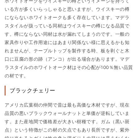
ホワイトオークをウイスキーの樽というイメージを持って
いる方が多くいらっしゃると思いますが、ウイスキーの樽
にならないホワイトオークも多く存在しています。マデラ
スタイルが扱っている同材はウイスキーの樽になる品質で
す。樽にならない同材は水が漏れてしまうのです。一般の
家具作りや工作用途にはあまり関係ない様に思えるかも知
れませんが、テーブルトップを製作する時、板を剥ぐと木
口に豆腐の形の跡（アンコ）が出る場合があります。マデ
ラスタイルのホワイトオーク材はその心配が100％無い品質
の材です。
ブラックチェリー
アメリカ広葉樹の仲間で昔は最も高価な木材ですが、現在
品質の悪いブラックウォールナットと単価が逆転していま
す。また産地間で価格差が大きい樹種です。ガム（黒い斑
点）という特徴がこの材の欠点でもあり長所ですが、紫外