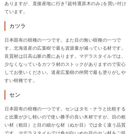
ありますが、直接産地に行き｢超特選原木のみ｣を買い付け
ています。
カツラ
日本固有の樹種の一つです。また目の無い樹種の一つで
す。北海道産の広葉樹で最も資源量が減っている材です。
良質材は日高山脈の麓にあります。マデラスタイルでは、
少なくなっているカツラ材のストックがありますので安心
してお使いください。道産広葉樹の仲間で最も塗りがしや
すい樹種です。
セン
日本固有の樹種の一つです。センはタモ・ナラと比較する
と比重が少し軽いので使い勝手の良い木材ですが、目の粗
い材（粗目）と目の細かな材（ぬか目）では全く違う品質
です。マデラスタイルでは色が白いぬか目のセン材をご提