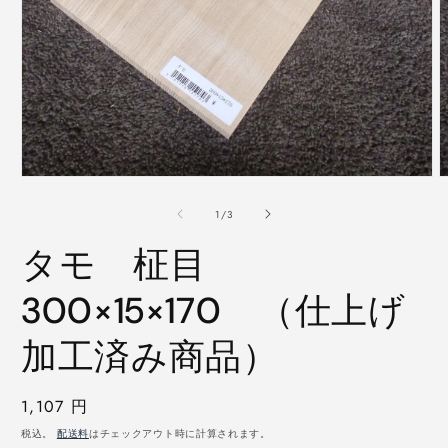
モ
ー
の
1
/
3
ダ
ル
タモ 柾目
で
メ
デ
300×15×170 （仕上げ
ィ
ア
加工済み商品）
(1)
(
を
開
く
通
1,107 円
常
税込。
配送料
はチェックアウト時に計算されます。