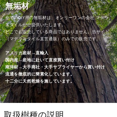
無垢材
商
商
品）
品）
の
の
全てのDIY用の無垢材は、オンリーワンの会社 マデラ
数
数
スタイルがご提供いたします。
量
量
どこでも販売している商品ではありません。当サイト
を
を
（マデラスタイル直営通販）のみでの販売です。
減
増
ら
や
アメリカ産材→直輸入
す
す
国内産→産地に赴いて直接買い付け
南洋材→大手商社・大手サプライヤーから買い付け
流通を徹底的に簡素化しています。
十二分に天然乾燥を施しています。
取扱樹種の説明