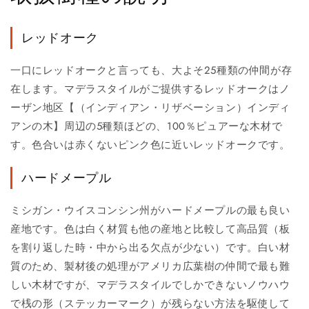
レッドオーク
一口にレッドオークと言っても、大よそ25種類の仲間が存
在します。マデラスタイルがご提供するレッドオークはノ
ーザン地区【（インディアン・リザベーション）インディ
アンの木】周辺の5種類ほどの、100％ピュアーな木材で
す。色合いは赤くないピンク色に近いレッドオークです。
ハードメープル
ミシガン・ウイスコンシン州がハードメープルの最も良い
産地です。色は白く材質も他の産地と比較して高品質（板
を割り返した時・中から出る欠点が少ない）です。白い材
質のため、製材後の処理がアメリカ広葉樹の仲間で最も難
しい木材ですが、マデラスタイルでしかできないノウハウ
で桟の形（ステッカーマーク）が残らない方法を駆使して