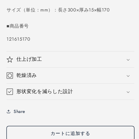
価
格
サイズ（単位：mm）：長さ300×厚み15×幅170
■商品番号
SKU:
121615170
仕上げ加工
乾燥済み
形状変化を減らした設計
Share
カートに追加する