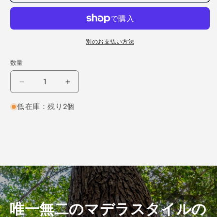
別のお支払い方法
数量
タ
タ
モ
モ
低在庫：残り2個
柾
柾
目
目
300×15×170
300×15×170
（仕
（仕
上
上
げ
げ
加
加
工
工
済
済
唯一無二のマデラスタイルの
み
み