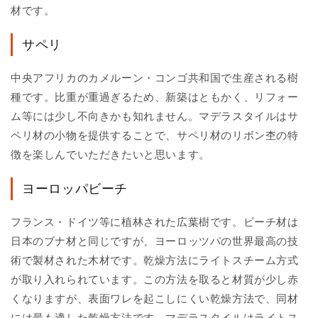
材です。
サペリ
中央アフリカのカメルーン・コンゴ共和国で生産される樹
種です。比重が重過ぎるため、新築はともかく、リフォー
ム等には少し不向きかも知れません。マデラスタイルはサ
ペリ材の小物を提供することで、サペリ材のリボン杢の特
徴を楽しんでいただきたいと思います。
ヨーロッパビーチ
フランス・ドイツ等に植林された広葉樹です。ビーチ材は
日本のブナ材と同じですが、ヨーロッツパの世界最高の技
術で製材された木材です。乾燥方法にライトスチーム方式
が取り入れられています。この方法を取ると材質が少し赤
くなりますが、表面ワレを起こしにくい乾燥方法で、同材
には最も適した乾燥方法です。マデラスタイルはライトス