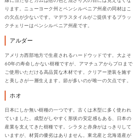
線に当たるとガムは他の色と混ざり人の目には見えなくな
ります。ニューヨーク州とペンシルベニア州産の同材はこ
の欠点が少ないです。マデラスタイルがご提供するブラッ
クチェリーはペンシルベニア州産です。
アルダー
アメリカ西部地方で生産されるハードウッドです。大よそ
60年の寿命しかない樹種ですが、アマチュアからプロまで
ご使用いただける高品質な木材です。クリアー塗装を施す
と美しさが一層生えます。節が多いのが唯一の欠点です。
ホオ
日本にしか無い樹種の一つです。古くは木型に多く使われ
ていました。成型がしやすく形状の安定感もある、日本の
産業を支えてきた樹種です。シラタと赤身がはっきりして
いますが、材質の優劣はありません。東北産と北海道産が