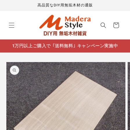
コンテ
高品質なDIY用無垢木材の通販
ンツに
進む
カ
ー
ト
1万円以上ご購入で ｢送料無料｣ キャンペーン実施中
商品情
報にス
キップ