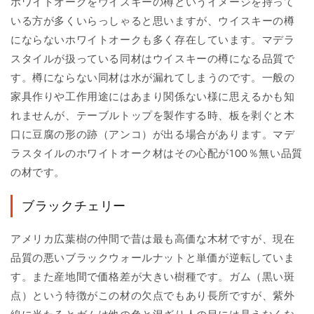
ホワイトオークをウイスキーの樽というイメージを持って
いる方が多くいらっしゃると思いますが、ウイスキーの樽
にならないホワイトオークも多く存在しています。マデラ
スタイルが扱っている同材はウイスキーの樽になる品質で
す。樽にならない同材は水が漏れてしまうのです。一般の
家具作りや工作用途にはあまり関係ない様に思えるかも知
れませんが、テーブルトップを製作する時、板を剥ぐと木
口に豆腐の形の跡（アンコ）が出る場合があります。マデ
ラスタイルのホワイトオーク材はその心配が100％無い品質
の材です。
ブラックチェリー
アメリカ広葉樹の仲間で昔は最も高価な木材ですが、現在
品質の悪いブラックウォールナットと単価が逆転していま
す。また産地間で価格差が大きい樹種です。ガム（黒い斑
点）という特徴がこの材の欠点でもあり長所ですが、紫外