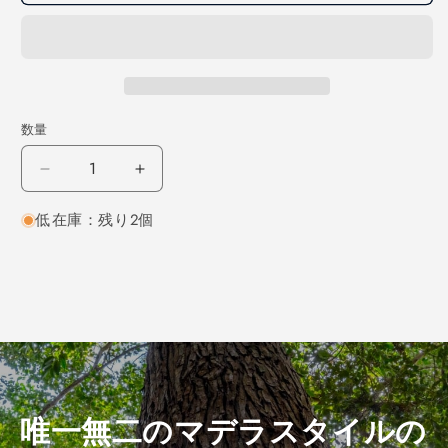
数量
セ
セ
ン
ン
低在庫：残り2個
柾
柾
目
目
300×15×160
300×15×160
（仕
（仕
上
上
げ
げ
加
加
工
工
済
済
唯一無二のマデラスタイルの
み
み