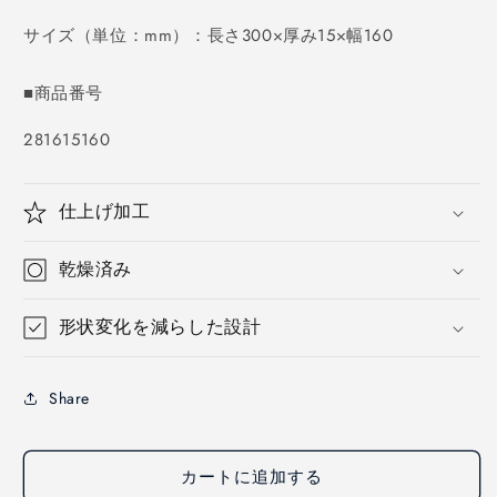
価
格
サイズ（単位：mm）：長さ300×厚み15×幅160
■商品番号
SKU:
281615160
仕上げ加工
乾燥済み
形状変化を減らした設計
Share
カートに追加する