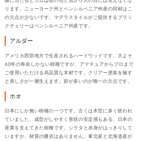
線に当たるとガムは他の色と混ざり人の目には見えなくな
ります。ニューヨーク州とペンシルベニア州産の同材はこ
の欠点が少ないです。マデラスタイルがご提供するブラッ
クチェリーはペンシルベニア州産です。
アルダー
アメリカ西部地方で生産されるハードウッドです。大よそ
60年の寿命しかない樹種ですが、アマチュアからプロまで
ご使用いただける高品質な木材です。クリアー塗装を施す
と美しさが一層生えます。節が多いのが唯一の欠点です。
ホオ
日本にしか無い樹種の一つです。古くは木型に多く使われ
ていました。成型がしやすく形状の安定感もある、日本の
産業を支えてきた樹種です。シラタと赤身がはっきりして
いますが、材質の優劣はありません。東北産と北海道産が