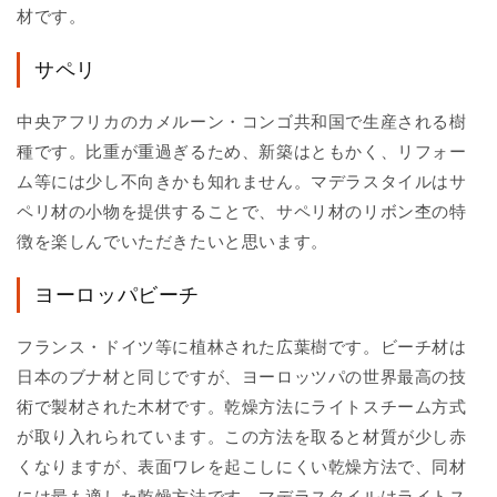
材です。
サペリ
中央アフリカのカメルーン・コンゴ共和国で生産される樹
種です。比重が重過ぎるため、新築はともかく、リフォー
ム等には少し不向きかも知れません。マデラスタイルはサ
ペリ材の小物を提供することで、サペリ材のリボン杢の特
徴を楽しんでいただきたいと思います。
ヨーロッパビーチ
フランス・ドイツ等に植林された広葉樹です。ビーチ材は
日本のブナ材と同じですが、ヨーロッツパの世界最高の技
術で製材された木材です。乾燥方法にライトスチーム方式
が取り入れられています。この方法を取ると材質が少し赤
くなりますが、表面ワレを起こしにくい乾燥方法で、同材
には最も適した乾燥方法です。マデラスタイルはライトス