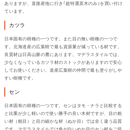
ありますが、直接産地に行き｢超特選原木のみ｣を買い付け
ています。
カツラ
日本固有の樹種の一つです。また目の無い樹種の一つで
す。北海道産の広葉樹で最も資源量が減っている材です。
良質材は日高山脈の麓にあります。マデラスタイルでは、
少なくなっているカツラ材のストックがありますので安心
してお使いください。道産広葉樹の仲間で最も塗りがしや
すい樹種です。
セン
日本固有の樹種の一つです。センはタモ・ナラと比較する
と比重が少し軽いので使い勝手の良い木材ですが、目の粗
い材（粗目）と目の細かな材（ぬか目）では全く違う品質
です。マデラスタイルでは色が白いぬか目のセン材をご提