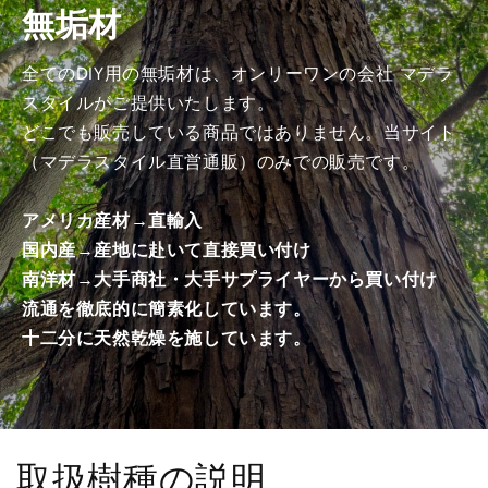
無垢材
商
商
品）
品）
の
の
全てのDIY用の無垢材は、オンリーワンの会社 マデラ
数
数
スタイルがご提供いたします。
量
量
どこでも販売している商品ではありません。当サイト
を
を
（マデラスタイル直営通販）のみでの販売です。
減
増
ら
や
アメリカ産材→直輸入
す
す
国内産→産地に赴いて直接買い付け
南洋材→大手商社・大手サプライヤーから買い付け
流通を徹底的に簡素化しています。
十二分に天然乾燥を施しています。
取扱樹種の説明