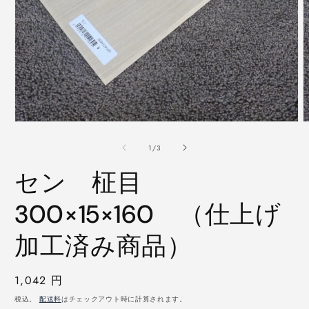
モ
ー
の
1
/
3
ダ
ル
セン 柾目
で
メ
デ
300×15×160 （仕上げ
ィ
ア
加工済み商品）
(1)
(
を
開
く
通
1,042 円
常
税込。
配送料
はチェックアウト時に計算されます。