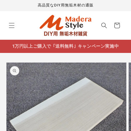
コンテ
高品質なDIY用無垢木材の通販
ンツに
進む
カ
ー
ト
1万円以上ご購入で ｢送料無料｣ キャンペーン実施中
商品情
報にス
キップ