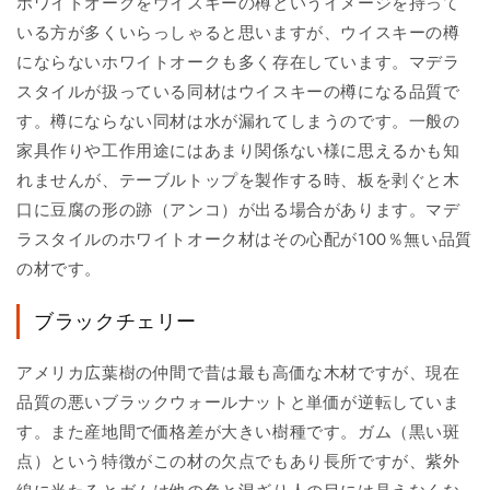
ホワイトオークをウイスキーの樽というイメージを持って
いる方が多くいらっしゃると思いますが、ウイスキーの樽
にならないホワイトオークも多く存在しています。マデラ
スタイルが扱っている同材はウイスキーの樽になる品質で
す。樽にならない同材は水が漏れてしまうのです。一般の
家具作りや工作用途にはあまり関係ない様に思えるかも知
れませんが、テーブルトップを製作する時、板を剥ぐと木
口に豆腐の形の跡（アンコ）が出る場合があります。マデ
ラスタイルのホワイトオーク材はその心配が100％無い品質
の材です。
ブラックチェリー
アメリカ広葉樹の仲間で昔は最も高価な木材ですが、現在
品質の悪いブラックウォールナットと単価が逆転していま
す。また産地間で価格差が大きい樹種です。ガム（黒い斑
点）という特徴がこの材の欠点でもあり長所ですが、紫外