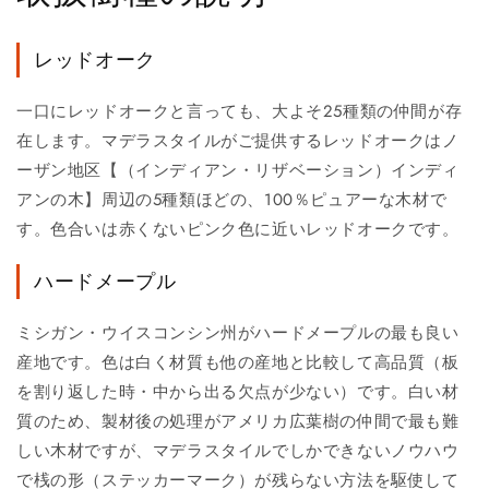
レッドオーク
一口にレッドオークと言っても、大よそ25種類の仲間が存
在します。マデラスタイルがご提供するレッドオークはノ
ーザン地区【（インディアン・リザベーション）インディ
アンの木】周辺の5種類ほどの、100％ピュアーな木材で
す。色合いは赤くないピンク色に近いレッドオークです。
ハードメープル
ミシガン・ウイスコンシン州がハードメープルの最も良い
産地です。色は白く材質も他の産地と比較して高品質（板
を割り返した時・中から出る欠点が少ない）です。白い材
質のため、製材後の処理がアメリカ広葉樹の仲間で最も難
しい木材ですが、マデラスタイルでしかできないノウハウ
で桟の形（ステッカーマーク）が残らない方法を駆使して