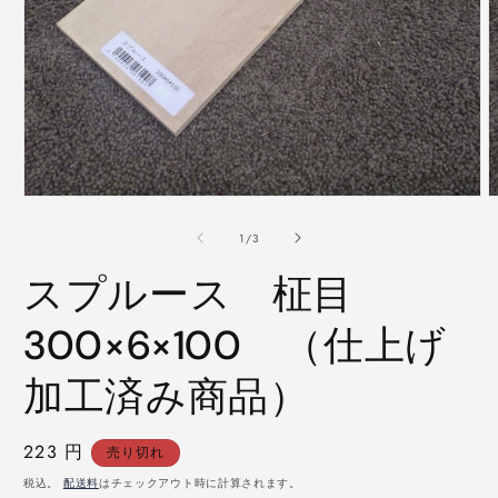
モ
ー
の
1
/
3
ダ
ル
スプルース 柾目
で
メ
デ
300×6×100 （仕上げ
ィ
ア
加工済み商品）
(1)
(
を
開
く
通
223 円
売り切れ
常
税込。
配送料
はチェックアウト時に計算されます。