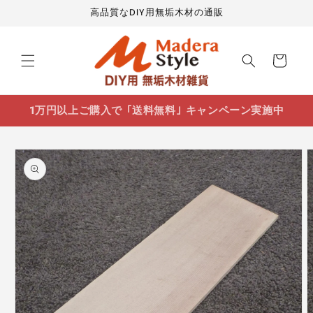
コンテ
高品質なDIY用無垢木材の通販
ンツに
進む
カ
ー
ト
1万円以上ご購入で ｢送料無料｣ キャンペーン実施中
商品情
報にス
キップ