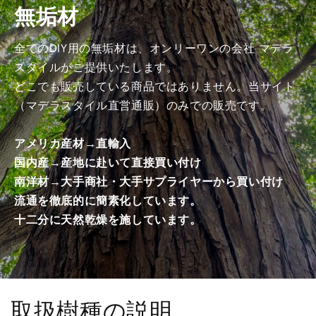
無垢材
工
工
済
済
み
み
全てのDIY用の無垢材は、オンリーワンの会社 マデラ
商
商
スタイルがご提供いたします。
品）
品）
どこでも販売している商品ではありません。当サイト
の
の
（マデラスタイル直営通販）のみでの販売です。
数
数
量
量
アメリカ産材→直輸入
を
を
国内産→産地に赴いて直接買い付け
減
増
南洋材→大手商社・大手サプライヤーから買い付け
ら
や
す
す
流通を徹底的に簡素化しています。
十二分に天然乾燥を施しています。
取扱樹種の説明