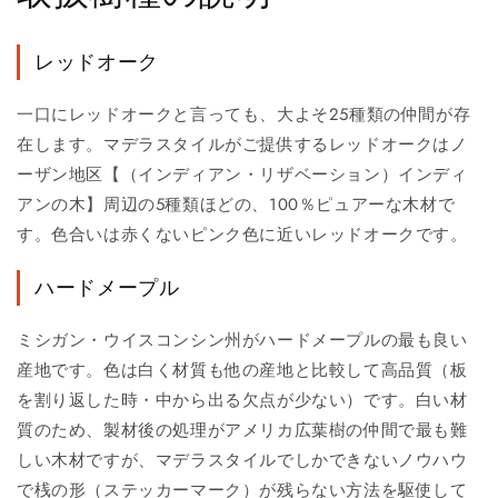
レッドオーク
一口にレッドオークと言っても、大よそ25種類の仲間が存
在します。マデラスタイルがご提供するレッドオークはノ
ーザン地区【（インディアン・リザベーション）インディ
アンの木】周辺の5種類ほどの、100％ピュアーな木材で
す。色合いは赤くないピンク色に近いレッドオークです。
ハードメープル
ミシガン・ウイスコンシン州がハードメープルの最も良い
産地です。色は白く材質も他の産地と比較して高品質（板
を割り返した時・中から出る欠点が少ない）です。白い材
質のため、製材後の処理がアメリカ広葉樹の仲間で最も難
しい木材ですが、マデラスタイルでしかできないノウハウ
で桟の形（ステッカーマーク）が残らない方法を駆使して