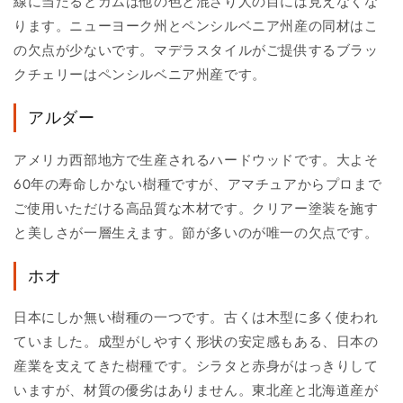
線に当たるとガムは他の色と混ざり人の目には見えなくな
ります。ニューヨーク州とペンシルベニア州産の同材はこ
の欠点が少ないです。マデラスタイルがご提供するブラッ
クチェリーはペンシルベニア州産です。
アルダー
アメリカ西部地方で生産されるハードウッドです。大よそ
60年の寿命しかない樹種ですが、アマチュアからプロまで
ご使用いただける高品質な木材です。クリアー塗装を施す
と美しさが一層生えます。節が多いのが唯一の欠点です。
ホオ
日本にしか無い樹種の一つです。古くは木型に多く使われ
ていました。成型がしやすく形状の安定感もある、日本の
産業を支えてきた樹種です。シラタと赤身がはっきりして
いますが、材質の優劣はありません。東北産と北海道産が