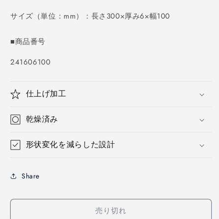
価
格
サイズ（単位：mm）：長さ300×厚み6×幅100
■商品番号
SKU:
241606100
仕上げ加工
乾燥済み
形状変化を減らした設計
Share
売り切れ