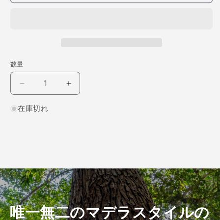
数量
ス
ス
プ
プ
在庫切れ
ル
ル
ー
ー
ス
ス
柾
柾
目
目
300×6×100
300×6×100
（仕
（仕
上
上
げ
げ
唯一無二のマデラスタイルの
加
加