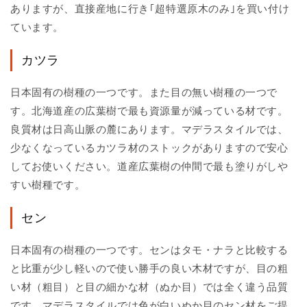
ありますが、直接産地に行き｢超特選原木のみ｣を買い付け
ています。
カツラ
日本固有の樹種の一つです。また目の無い樹種の一つで
す。北海道産の広葉樹で最も資源量が減っている材です。
良質材は日高山脈の麓にあります。マデラスタイルでは、
少なくなっているカツラ材のストックがありますので安心
してお使いください。道産広葉樹の仲間で最も塗りがしや
すい樹種です。
セン
日本固有の樹種の一つです。センはタモ・ナラと比較する
と比重が少し軽いので使い勝手の良い木材ですが、目の粗
い材（粗目）と目の細かな材（ぬか目）では全く違う品質
です。マデラスタイルでは色が白いぬか目のセン材をご提