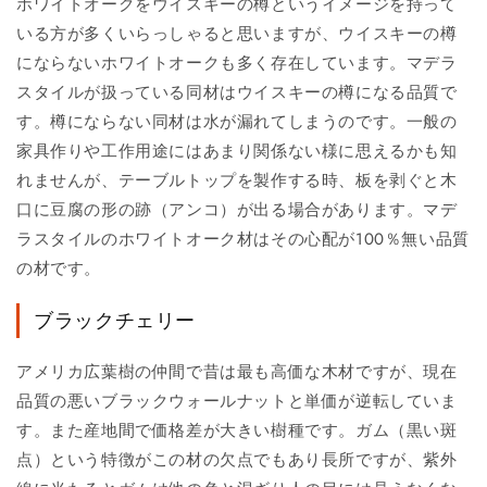
ホワイトオークをウイスキーの樽というイメージを持って
いる方が多くいらっしゃると思いますが、ウイスキーの樽
にならないホワイトオークも多く存在しています。マデラ
スタイルが扱っている同材はウイスキーの樽になる品質で
す。樽にならない同材は水が漏れてしまうのです。一般の
家具作りや工作用途にはあまり関係ない様に思えるかも知
れませんが、テーブルトップを製作する時、板を剥ぐと木
口に豆腐の形の跡（アンコ）が出る場合があります。マデ
ラスタイルのホワイトオーク材はその心配が100％無い品質
の材です。
ブラックチェリー
アメリカ広葉樹の仲間で昔は最も高価な木材ですが、現在
品質の悪いブラックウォールナットと単価が逆転していま
す。また産地間で価格差が大きい樹種です。ガム（黒い斑
点）という特徴がこの材の欠点でもあり長所ですが、紫外